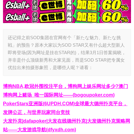
还记得之前SOD集团在官网有个「新たな魅力、新たな挑
戦」的预告？原本大家以为SOD STAR又有什么超大型新人
即将登场(因为网址是挂在STAR的)，结果3月1日答案揭晓，
并非是什么顶级新秀和大家见面，而是SOD STAR把专属女
优拉出来拍摄形象照，是哪些人呢？请看：
博狗NBA,欧冠外围投注平台，博狗网上娱乐网址多少?澳门
博狗网上赌场_唯一国际网址——(bogoupoker.com)
PokerStars亚洲版(6UPDH.COM)全球最大德州扑克平台，
发牌公正，与世界玩家同台竞技
大发扑克|dafapoker|大发在线德州扑克|大发德州扑克策略网
站——大发游戏导航(dfyxdh.com)