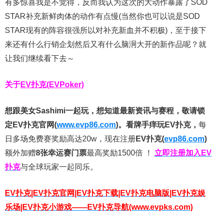
有多惊喜我是不觉得，反而我认为这次的大动作暴露了SOD
STAR补充新鲜肉体的动作有点慢(当然你也可以说是SOD
STAR现有的阵容很强所以对补充新血并不积极)，至于接下
来还有什么行销企划然后又有什么脑泂大开的新作品呢？就
让我们继续看下去～
关于
EV扑克(EVPoker)
想跟美女Sashimi一起玩，
想知道最新资讯与赛程，
敬请锁
定EV扑克官网(
www.evp86.com
)。
看牌手痒玩EV扑克，
每
日多场免费赛奖励高达20w，现在注册
EV扑克(
evp86.com
)
额外加赠
8张幸运赛门票
最高奖励1500倍
！
立即注册加入EV
扑克
与全球玩家一起同乐。
EV扑克|EV扑克官网|EV扑克下载|EV扑克电脑版|EV扑克娱
乐场|EV扑克小游戏——EV扑克导航(www.evpks.com)