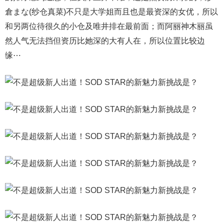
倉まな(纱仓真菜)不只是大学姐而且也是最资深的女优，所以
和另两位待很久的小仓及唯井排在最前面；而阿丽神木丽虽
然人气无法挡但资历比她深的大有人在，所以位置比较边
缘⋯