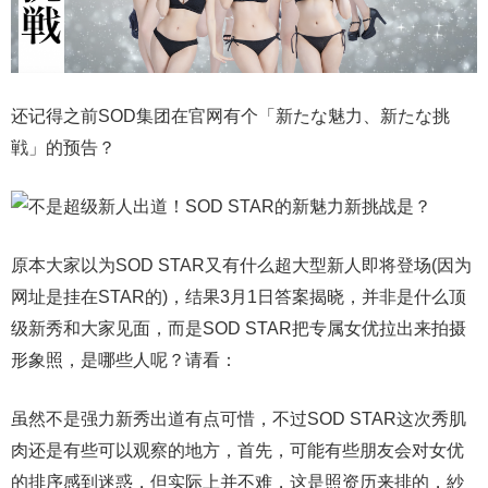
还记得之前SOD集团在官网有个「新たな魅力、新たな挑
戦」的预告？
原本大家以为
SOD STAR
又有什么超大型新人即将登场(因为
网址是挂在STAR的)，结果3月1日答案揭晓，并非是什么顶
级新秀和大家见面，而是
SOD STAR
把专属
女优
拉出来拍摄
形象照，是哪些人呢？请看：
虽然不是强力新秀出道有点可惜，不过SOD STAR这次秀肌
肉还是有些可以观察的地方，首先，可能有些朋友会对女优
的排序感到迷惑，但实际上并不难，这是照资历来排的，紗