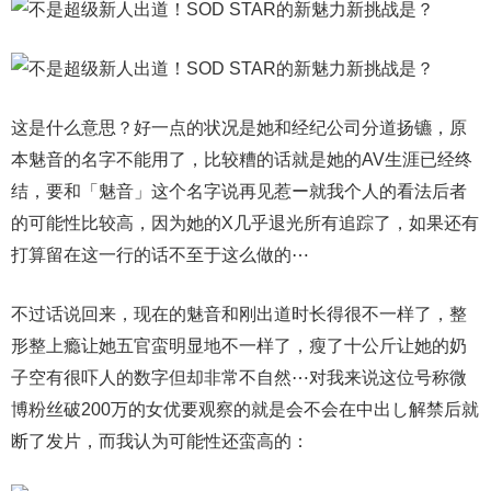
这是什么意思？好一点的状况是她和经纪公司分道扬镳，原
本魅音的名字不能用了，比较糟的话就是她的AV生涯已经终
结，要和「魅音」这个名字说再见惹ー就我个人的看法后者
的可能性比较高，因为她的X几乎退光所有追踪了，如果还有
打算留在这一行的话不至于这么做的⋯
不过话说回来，现在的魅音和刚出道时长得很不一样了，整
形整上瘾让她五官蛮明显地不一样了，瘦了十公斤让她的奶
子空有很吓人的数字但却非常不自然⋯对我来说这位号称微
博粉丝破200万的女优要观察的就是会不会在中出し解禁后就
断了发片，而我认为可能性还蛮高的：