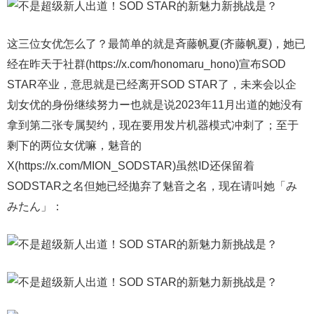
这三位女优怎么了？最简单的就是斉藤帆夏(齐藤帆夏)，她已
经在昨天于社群(https://x.com/honomaru_hono)宣布SOD
STAR卒业，意思就是已经离开SOD STAR了，未来会以企
划女优的身份继续努力ー也就是说2023年11月出道的她没有
拿到第二张专属契约，现在要用发片机器模式冲刺了；至于
剩下的两位女优嘛，魅音的
X(https://x.com/MION_SODSTAR)虽然ID还保留着
SODSTAR之名但她已经拋弃了魅音之名，现在请叫她「み
みたん」：