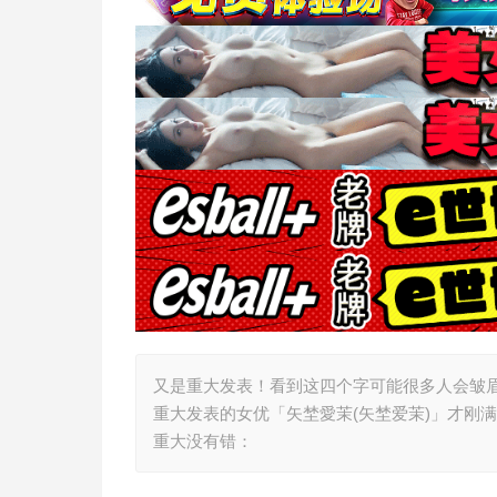
又是重大发表！看到这四个字可能很多人会皱
重大发表的女优「矢埜愛茉(矢埜爱茉)」才刚
重大没有错：