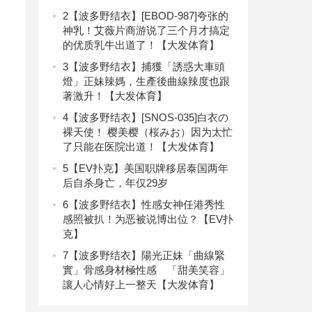
2
【波多野结衣】[EBOD-987]夸张的
神乳！艾薇片商游说了三个月才搞定
的优质乳牛出道了！【大发体育】
3
【波多野结衣】捕獲「誘惑大車頭
燈」正妹辣媽，生產後曲線辣度也跟
著激升！【大发体育】
4
【波多野结衣】[SNOS-035]白衣の
裸天使！ 樱美樱（桜みお）因为太忙
了只能在医院出道！【大发体育】
5
【EV扑克】美国职牌移居泰国两年
后自杀身亡，年仅29岁
6
【波多野结衣】性感女神任港秀性
感照被扒！为恶被说博出位？【EV扑
克】
7
【波多野结衣】陽光正妹「曲線緊
實」骨感身材極性感 「甜美笑容」
讓人心情好上一整天【大发体育】