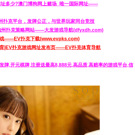
网址多少?澳门博狗网上赌场_唯一国际网址——
全球最大德州扑克平台，发牌公正，与世界玩家同台竞技
德州扑克策略网站——大发游戏导航(dfyxdh.com)
—EV扑克下载(www.evpks.com)
克体育|EV扑克游戏网址发布页——EV扑克体育导航
牌,开元棋牌,注册送最高8,888元,高品质,高赔率的游戏平台,信