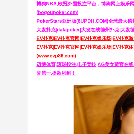
博狗NBA,欧冠外围投注平台，博狗网上娱乐
(bogoupoker.com)
PokerStars亚洲版(6UPDH.COM)
大发扑克|dafapoker|大发在线德州扑克|大发
EV扑克|EV扑克官网|EV扑克娱乐场|EV扑克游戏—
EV扑克|EV扑克官网|EV扑克娱乐场|EV扑
(www.evp86.com)
迈博体育,滚球投注,电子竞技,AG美女荷官在线发
誉第一,提款秒到！