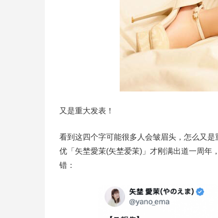
又是重大发表！
看到这四个字可能很多人会皱眉头，怎么又是
优「
矢埜愛茉
(
矢埜爱茉
)」才刚满出道一周年
错：