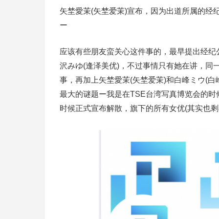
矢埜愛茉(矢埜爱茉)宣布，因为出道所属的经纪
ー
应该有些朋友蛮关心这件事的，最早提出经纪公司ALP
沢みゆ(逢泽美优)，不过事情只有她在讲，
事，再加上矢埜愛茉(矢埜爱茉)和白峰ミウ(
最大的谜题ー我是在TSE台湾写真博览会的时候
时候正式宣布解散，旗下的所有女优(其实也剩