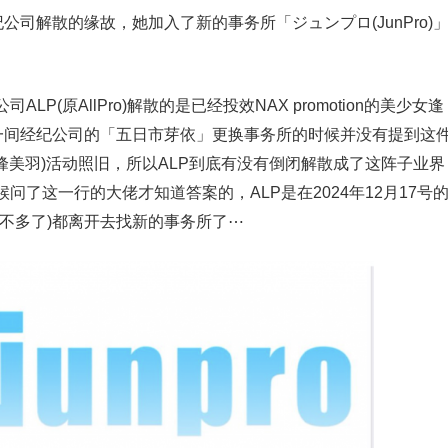
公司解散的缘故，她加入了新的事务所「ジュンプロ(JunPro)
(原AllPro)解散的是已经投效NAX promotion的美少女逢
同一间经纪公司的「五日市芽依」更换事务所的时候并没有提到这
白峰美羽)活动照旧，所以ALP到底有没有倒闭解散成了这阵子业界
问了这一行的大佬才知道答案的，ALP是在2024年12月17号
不多了)都离开去找新的事务所了⋯