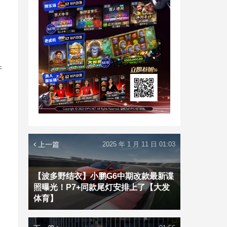
」
件
的
上一篇
2025 年 1 月 11 日 01:03
【波多野结衣】小鹏G6中期改款最新谍
照曝光！P7+同款尾灯安排上了【大发
体育】