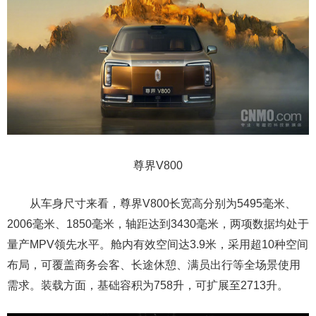
尊界V800
从车身尺寸来看，尊界V800长宽高分别为5495毫米、
2006毫米、1850毫米，轴距达到3430毫米，两项数据均处于
量产MPV领先水平。舱内有效空间达3.9米，采用超10种空间
布局，可覆盖商务会客、长途休憩、满员出行等全场景使用
需求。装载方面，基础容积为758升，可扩展至2713升。