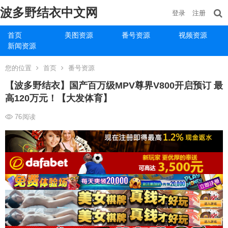
波多野结衣中文网
登录
注册
首页
美图资源
番号资源
视频资源
新闻资源
您的位置
首页
番号资源
【波多野结衣】国产百万级MPV尊界V800开启预订 最
高120万元！【大发体育】
76
阅读