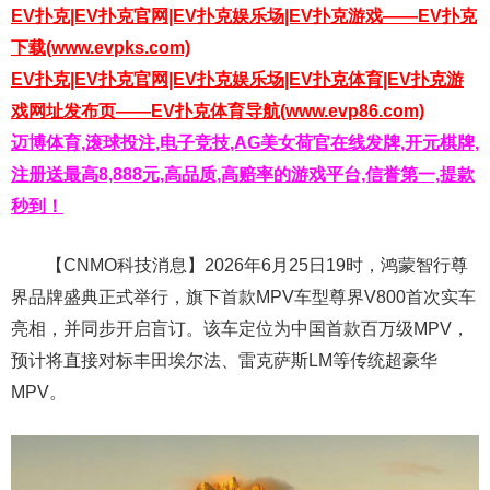
EV扑克|EV扑克官网|EV扑克娱乐场|EV扑克游戏——EV扑克
下载(www.evpks.com)
EV扑克|EV扑克官网|EV扑克娱乐场|EV扑克体育|EV扑克游
戏网址发布页——EV扑克体育导航(www.evp86.com)
迈博体育,滚球投注,电子竞技,AG美女荷官在线发牌,开元棋牌,
注册送最高8,888元,高品质,高赔率的游戏平台,信誉第一,提款
秒到！
【CNMO科技消息】2026年6月25日19时，鸿蒙智行尊
界品牌盛典正式举行，旗下首款MPV车型尊界V800首次实车
亮相，并同步开启盲订。该车定位为中国首款百万级MPV，
预计将直接对标丰田埃尔法、雷克萨斯LM等传统超豪华
MPV。