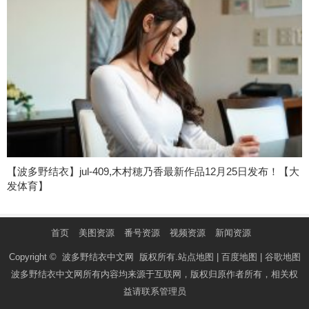
【波多野结衣】jul-409,木村穂乃香最新作品12月25日发布！【大
发体育】
首页
美图资源
番号资源
视频资源
新闻资源
Copyright ©
波多野结衣中文网
版权所有.
站点地图
|
百度地图
|
谷歌地图
波多野结衣中文网
所有内容均来源于互联网，版权归原作者所有，相关权
益请联系管理员