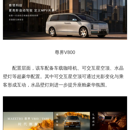
尊界V800
配置层面，该车配备车载咖啡机、可交互星空顶、水晶
壁灯等超豪华配置。其中可交互星空顶可通过光影变化与乘
客形成互动，水晶壁灯则进一步提升座舱豪华氛围。