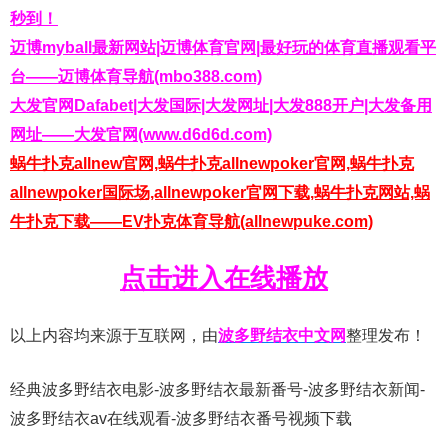
秒到！
迈博myball最新网站|迈博体育官网|最好玩的体育直播观看平
台——迈博体育导航(mbo388.com)
大发官网Dafabet|大发国际|大发网址|大发888开户|大发备用
网址——大发官网(www.d6d6d.com)
蜗牛扑克allnew官网,蜗牛扑克allnewpoker官网,蜗牛扑克
allnewpoker国际场,allnewpoker官网下载,蜗牛扑克网站,蜗
牛扑克下载——EV扑克体育导航(allnewpuke.com)
点击进入在线播放
以上内容均来源于互联网，由
波多野结衣中文网
整理发布！
经典波多野结衣电影-波多野结衣最新番号-波多野结衣新闻-
波多野结衣av在线观看-波多野结衣番号视频下载