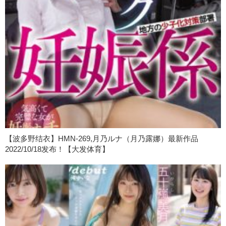
【波多野结衣】HMN-269,月乃ルナ（月乃露娜）最新作品
2022/10/18发布！【大发体育】