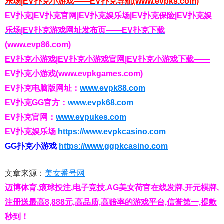
乐场|EV扑克小游戏——EV扑克导航(www.evpks.com)
EV扑克|EV扑克官网|EV扑克娱乐场|EV扑克保险|EV扑克娱
乐场|EV扑克游戏网址发布页——EV扑克下载
(www.evp86.com)
EV扑克小游戏|EV扑克小游戏官网|EV扑克小游戏下载——
EV扑克小游戏(www.evpkgames.com)
EV扑克电脑版网址：
www.evpk88.com
EV扑克GG官方：
www.evpk68.com
EV扑克官网：
www.evpukes.com
EV扑克娱乐场
https://www.evpkcasino.com
GG扑克小游戏
https://www.ggpkcasino.com
文章来源：
美女番号网
迈博体育,滚球投注,电子竞技,AG美女荷官在线发牌,开元棋牌,
注册送最高8,888元,高品质,高赔率的游戏平台,信誉第一,提款
秒到！