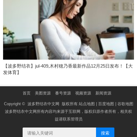
【波多野结衣】jul-409,木村穂乃香最新作品12月25日发布！【大
发体育】
首页
美图资源
番号资源
视频资源
新闻资源
Copyright ©
波多野结衣中文网
版权所有.
站点地图
|
百度地图
|
谷歌地图
波多野结衣中文网
所有内容均来源于互联网，版权归原作者所有，相关权
益请联系管理员
搜索