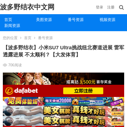
波多野结衣中文网
登录
注册
首页
美图资源
番号资源
视频资源
新闻资源
您的位置
首页
番号资源
【波多野结衣】小米SU7 Ultra挑战纽北赛道进展 雷军
透露进展 不太顺利？【大发体育】
706
阅读