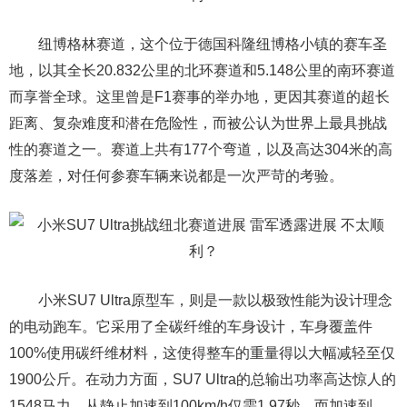
纽博格林赛道，这个位于德国科隆纽博格小镇的赛车圣
地，以其全长20.832公里的北环赛道和5.148公里的南环赛道
而享誉全球。这里曾是F1赛事的举办地，更因其赛道的超长
距离、复杂难度和潜在危险性，而被公认为世界上最具挑战
性的赛道之一。赛道上共有177个弯道，以及高达304米的高
度落差，对任何参赛车辆来说都是一次严苛的考验。
小米SU7 Ultra原型车，则是一款以极致性能为设计理念
的电动跑车。它采用了全碳纤维的车身设计，车身覆盖件
100%使用碳纤维材料，这使得整车的重量得以大幅减轻至仅
1900公斤。在动力方面，SU7 Ultra的总输出功率高达惊人的
1548马力，从静止加速到100km/h仅需1.97秒，而加速到