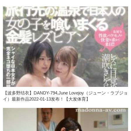
【波多野结衣】DANDY-794,June Lovejoy（ジューン・ラブジョ
イ）最新作品2022-01-13发布！【大发体育】