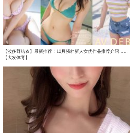
【波多野结衣】最新推荐！10月强档新人女优作品推荐介绍……
【大发体育】