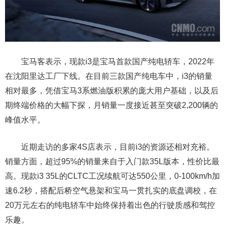
宝马客表示，现款i3是宝马首款国产纯电轿车，2022年
在沈阳里达工厂下线。在目前三款国产纯电车中，i3的销量
相对最多，凭借宝马3系燃油版积累的庞大用户基础，以及后
期终端价格的大幅下探，月销量一度接近甚至突破2,200辆的
峰值水平。
近期走访的多家4S店表示，目前i3的资源还相对充裕。
销量方面，超过95%的销量来自于入门款35L版本，性价比最
高。现款i3 35L的CLTC工况续航可达550公里，0-100km/h加
速6.2秒，搭配后桥空气悬架和宝马一贯扎实的底盘调校，在
20万元左右的纯电轿车中始终保持着出色的行驶质感和驾控
乐趣。