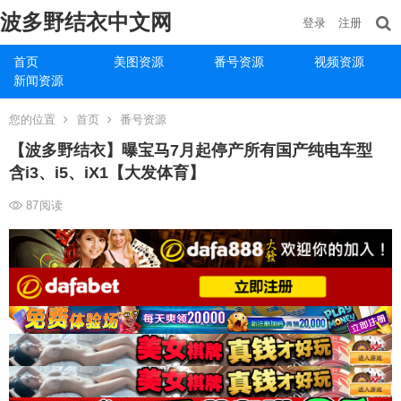
波多野结衣中文网
登录
注册
首页
美图资源
番号资源
视频资源
新闻资源
您的位置
首页
番号资源
【波多野结衣】曝宝马7月起停产所有国产纯电车型
含i3、i5、iX1【大发体育】
87
阅读