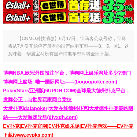
【CNMO科技消息】6月17日，宝马客公众号称，宝马
将从7月份开始停产所有的国产纯电车型——i3、i5、iX1。这
意味着，华晨宝马所有国产纯电车型即将全部下架。
博狗NBA,欧冠外围投注平台，博狗网上娱乐网址多少?澳门
博狗网上赌场_唯一国际网址——(bogoupoker.com)
PokerStars亚洲版(6UPDH.COM)全球最大德州扑克平台，
发牌公正，与世界玩家同台竞技
大发扑克|dafapoker|大发在线德州扑克|大发德州扑克策略网
站——大发游戏导航(dfyxdh.com)
EV扑克|EV扑克官网|EV扑克娱乐场|EV扑克游戏——EV扑克
下载(www.evpks.com)