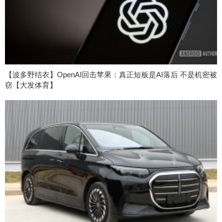
【波多野结衣】OpenAI回击苹果：真正短板是AI落后 不是机密被
窃【大发体育】