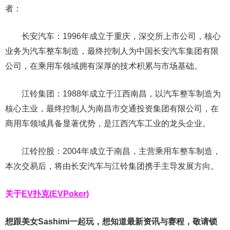
者：
长安汽车：1996年成立于重庆，深交所上市公司，核心
业务为汽车整车制造，最终控制人为中国长安汽车集团有限
公司，在乘用车领域拥有深厚的技术积累与市场基础。
江铃集团：1988年成立于江西南昌，以汽车整车制造为
核心主业，最终控制人为南昌市交通投资集团有限公司，在
商用车领域具备显著优势，是江西汽车工业的龙头企业。
江铃控股：2004年成立于南昌，主营乘用车整车制造，
本次交易后，将由长安汽车与江铃集团携手主导发展方向。
关于
EV扑克(EVPoker)
想跟美女Sashimi一起玩，
想知道最新资讯与赛程，
敬请锁