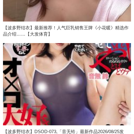
【波多野结衣】最新推荐！人气巨乳销售王牌《小花暖》精选作
品介绍……【大发体育】
【波多野结衣】DSOD-073,「音无铃」最新作品2026/08/25发