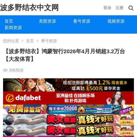
波多野结衣中文网
登录
注册
首页
美图资源
番号资源
视频资源
新闻资源
您的位置
首页
番号资源
【波多野结衣】鸿蒙智行2026年4月月销超3.2万台
【大发体育】
306
阅读