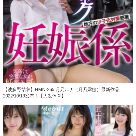
【波多野结衣】HMN-269,月乃ルナ（月乃露娜）最新作品
2022/10/18发布！【大发体育】