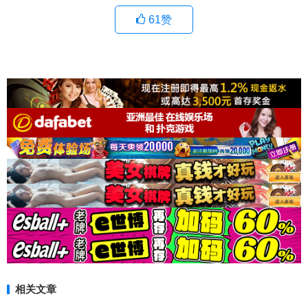
61
赞
相关文章