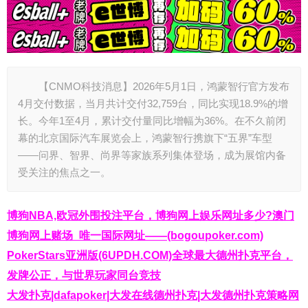
【CNMO科技消息】2026年5月1日，鸿蒙智行官方发布
4月交付数据，当月共计交付32,759台，同比实现18.9%的增
长。今年1至4月，累计交付量同比增幅为36%。在不久前闭
幕的北京国际汽车展览会上，鸿蒙智行携旗下“五界”车型
——问界、智界、尚界等家族系列集体登场，成为展馆内备
受关注的焦点之一。
博狗NBA,欧冠外围投注平台，博狗网上娱乐网址多少?澳门
博狗网上赌场_唯一国际网址——(bogoupoker.com)
PokerStars亚洲版(6UPDH.COM)全球最大德州扑克平台，
发牌公正，与世界玩家同台竞技
大发扑克|dafapoker|大发在线德州扑克|大发德州扑克策略网