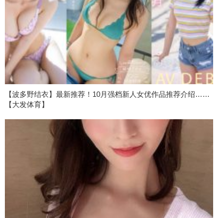
【波多野结衣】最新推荐！10月强档新人女优作品推荐介绍……
【大发体育】