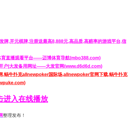
牌,开元棋牌,注册送最高8,888元,高品质,高赔率的游戏平台,信
育直播观看平台——迈博体育导航(mbo388.com)
开户|大发备用网址——大发官网(www.d6d6d.com)
网,蜗牛扑克allnewpoker国际场,allnewpoker官网下载,蜗牛扑克
uke.com)
击进入在线播放
网
整理发布！