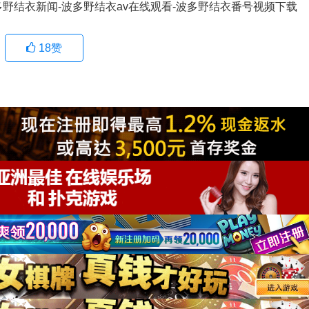
多野结衣新闻-波多野结衣av在线观看-波多野结衣番号视频下载
18
赞