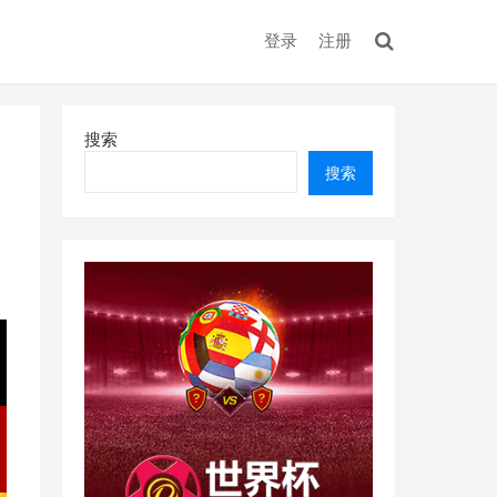
登录
注册
搜索
搜索