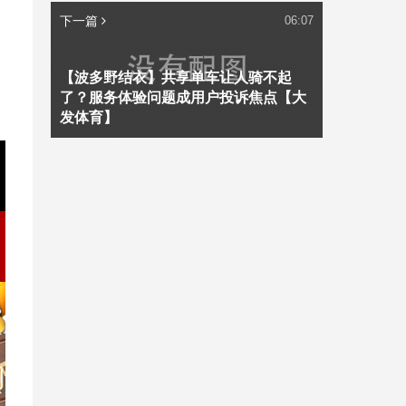
下一篇
06:07
【波多野结衣】共享单车让人骑不起
了？服务体验问题成用户投诉焦点【大
发体育】