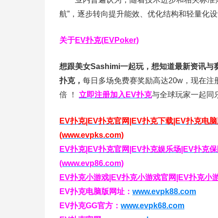
航”，逐步转向提升能效、优化结构和轻量化
关于
EV扑克(EVPoker)
想跟美女Sashimi一起玩，
想知道最新资讯与
扑克，
每日多场免费赛奖励高达20w，现在注
倍
！
立即注册加入EV扑克
与全球玩家一起同
EV扑克|EV扑克官网|EV扑克下载|EV扑克电
(www.evpks.com)
EV扑克|EV扑克官网|EV扑克娱乐场|EV扑
(www.evp86.com)
EV扑克小游戏|EV扑克小游戏官网|EV扑克小游戏下
EV扑克电脑版网址：
www.evpk88.com
EV扑克GG官方：
www.evpk68.com