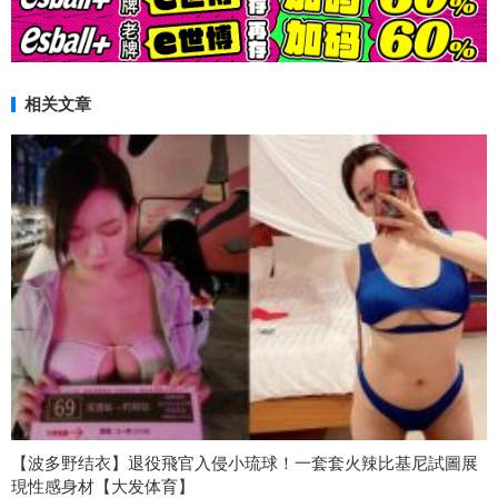
相关文章
【波多野结衣】退役飛官入侵小琉球！一套套火辣比基尼試圖展
現性感身材【大发体育】