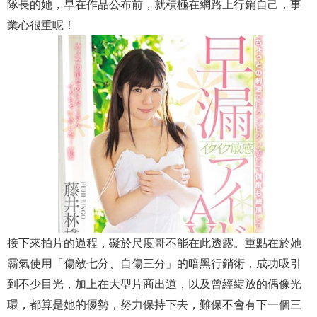
隊長的她，早在作品公布前，就積極在網路上行銷自己，事
業心很重呢！
接下來拍片的過程，礙於尺度哥不能在此透露。重點在於她
霸氣使用「傷敵七分、自傷三分」的暗黑行銷術，成功吸引
到不少目光，加上在大型片商出道，以及曾經綻放的偶像光
環，都算是她的優勢，努力保持下去，難保不會有下一個三