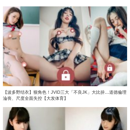
【波多野结衣】狠角色！JVID三大「不良JK」大比拚…道德倫理
淪喪、尺度全面失控【大发体育】