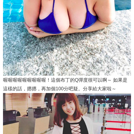
喔喔喔喔喔喔喔喔喔！這個布丁的Q彈度很可以啊～ 如果是
這樣的話，摁摁，再加個100分吧疑。分享給大家啦～