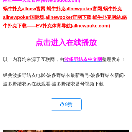
网址——大发官网(www.d6d6d.com)
蜗牛扑克allnew官网,蜗牛扑克allnewpoker官网,蜗牛扑克
allnewpoker国际场,allnewpoker官网下载,蜗牛扑克网站,蜗
牛扑克下载——EV扑克体育导航(allnewpuke.com)
点击进入在线播放
以上内容均来源于互联网，由
波多野结衣中文网
整理发布！
经典波多野结衣电影-波多野结衣最新番号-波多野结衣新闻-
波多野结衣av在线观看-波多野结衣番号视频下载
9
赞