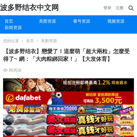
波多野结衣中文网
登录
注册
首页
美图资源
番号资源
视频资源
新闻资源
您的位置
首页
美图资源
【波多野结衣】戀愛了！這麼萌「超大兩粒」怎麼受
得了~ 網：「大肉粽綁回家！」【大发体育】
86
阅读