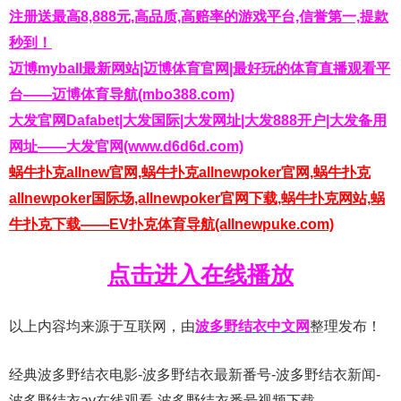
注册送最高8,888元,高品质,高赔率的游戏平台,信誉第一,提款
秒到！
迈博myball最新网站|迈博体育官网|最好玩的体育直播观看平
台——迈博体育导航(mbo388.com)
大发官网Dafabet|大发国际|大发网址|大发888开户|大发备用
网址——大发官网(www.d6d6d.com)
蜗牛扑克allnew官网,蜗牛扑克allnewpoker官网,蜗牛扑克
allnewpoker国际场,allnewpoker官网下载,蜗牛扑克网站,蜗
牛扑克下载——EV扑克体育导航(allnewpuke.com)
点击进入在线播放
以上内容均来源于互联网，由
波多野结衣中文网
整理发布！
经典波多野结衣电影-波多野结衣最新番号-波多野结衣新闻-
波多野结衣av在线观看-波多野结衣番号视频下载