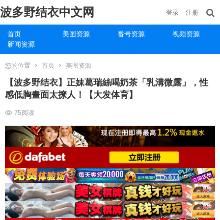
波多野结衣中文网
登录
注册
首页
美图资源
番号资源
视频资源
新闻资源
您的位置
首页
美图资源
【波多野结衣】正妹葛瑞絲喝奶茶「乳溝微露」，性
感低胸畫面太撩人！【大发体育】
75
阅读