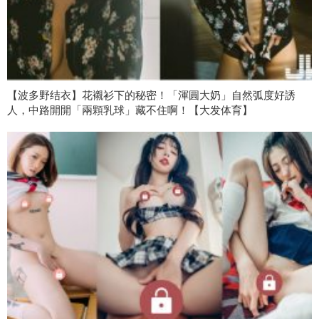
【波多野结衣】花襯衫下的秘密！「渾圓大奶」自然弧度好誘
人，中路開開「兩顆乳球」藏不住啊！【大发体育】