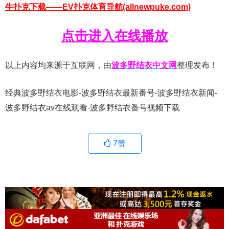
牛扑克下载——EV扑克体育导航(allnewpuke.com)
点击进入在线播放
以上内容均来源于互联网，由
波多野结衣中文网
整理发布！
经典波多野结衣电影-波多野结衣最新番号-波多野结衣新闻-
波多野结衣av在线观看-波多野结衣番号视频下载
7
赞