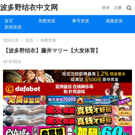
波多野结衣中文网
登录
注册
首页
美图资源
番号资源
视频资源
新闻资源
您的位置
首页
美图资源
【波多野结衣】藤井マリー【大发体育】
87
阅读