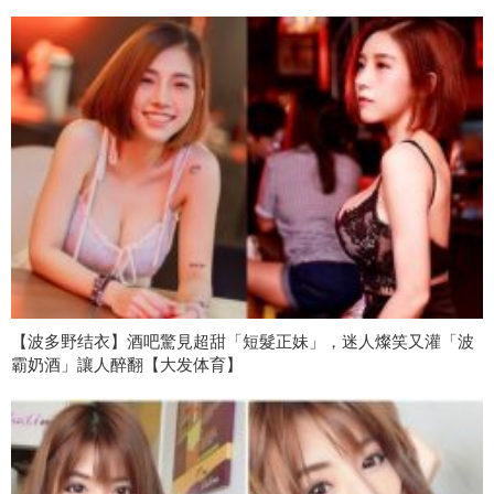
【波多野结衣】酒吧驚見超甜「短髮正妹」，迷人燦笑又灌「波
霸奶酒」讓人醉翻【大发体育】