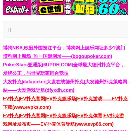
| |
博狗NBA,欧冠外围投注平台，博狗网上娱乐网址多少?澳门
博狗网上赌场_唯一国际网址——(bogoupoker.com)
PokerStars亚洲版(6UPDH.COM)全球最大德州扑克平台，
发牌公正，与世界玩家同台竞技
大发扑克|dafapoker|大发在线德州扑克|大发德州扑克策略网
站——大发游戏导航(dfyxdh.com)
EV扑克|EV扑克官网|EV扑克娱乐场|EV扑克游戏——EV扑克
下载(www.evpks.com)
EV扑克|EV扑克官网|EV扑克娱乐场|EV扑克体育|EV扑克游
戏网址发布页——EV扑克体育导航(www.evp86.com)