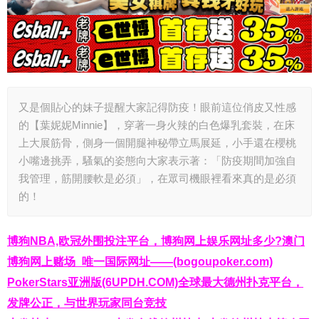
又是個貼心的妹子提醒大家記得防疫！眼前這位俏皮又性感
的【葉妮妮Minnie】，穿著一身火辣的白色爆乳套裝，在床
上大展筋骨，側身一個開腿神秘帶立馬展延，小手還在櫻桃
小嘴邊挑弄，騷氣的姿態向大家表示著：「防疫期間加強自
我管理，筋開腰軟是必須」，在眾司機眼裡看來真的是必須
的！
博狗NBA,欧冠外围投注平台，博狗网上娱乐网址多少?澳门
博狗网上赌场_唯一国际网址——(bogoupoker.com)
PokerStars亚洲版(6UPDH.COM)全球最大德州扑克平台，
发牌公正，与世界玩家同台竞技