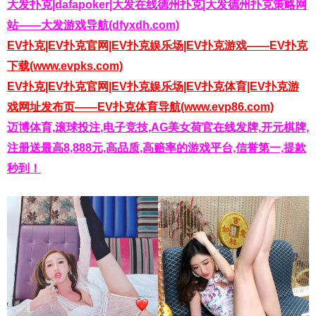
大发扑克|dafapoker|大发在线德州扑克|大发德州扑克策略网
站——大发游戏导航(dfyxdh.com)
EV扑克|EV扑克官网|EV扑克娱乐场|EV扑克游戏——EV扑克
下载(www.evpks.com)
EV扑克|EV扑克官网|EV扑克娱乐场|EV扑克体育|EV扑克游
戏网址发布页——EV扑克体育导航(www.evp86.com)
迈博体育,滚球投注,电子竞技,AG美女荷官在线发牌,开元棋牌,
注册送最高8,888元,高品质,高赔率的游戏平台,信誉第一,提款
秒到！