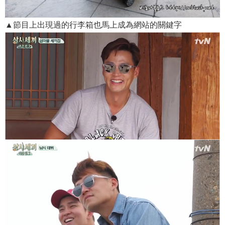
▲節目上出現過的行李箱也馬上成為網站的關鍵字