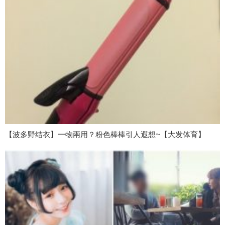
【波多野结衣】一物兩用？粉色棒棒引人遐想~【大发体育】