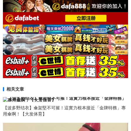
相关文章
【波多野结衣】傘架堅不可摧！這實力根本接近「金牌特務」專
用傘啊！【大发体育】