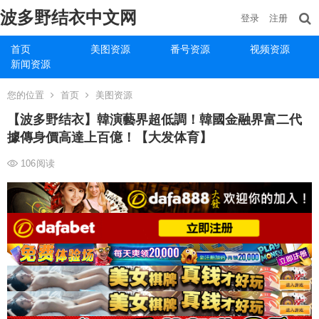
波多野结衣中文网
登录
注册
首页
美图资源
番号资源
视频资源
新闻资源
您的位置
首页
美图资源
【波多野结衣】韓演藝界超低調！韓國金融界富二代
據傳身價高達上百億！【大发体育】
106
阅读