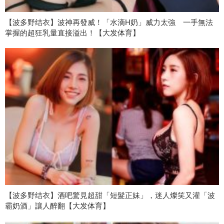
【波多野结衣】波神再發威！「水滴H奶」威力太強 一手無法
掌握的超狂乳量直接溢出！【大发体育】
【波多野结衣】酒吧驚見超甜「短髮正妹」，迷人燦笑又灌「波
霸奶酒」讓人醉翻【大发体育】