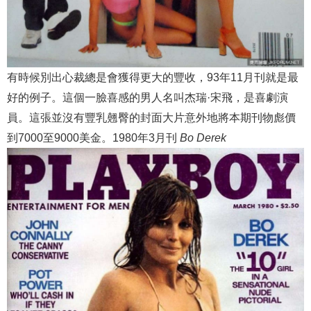
有時候別出心裁總是會獲得更大的豐收，93年11月刊就是最
好的例子。這個一臉喜感的男人名叫杰瑞·宋飛，是喜劇演
員。這張並沒有豐乳翹臀的封面大片意外地將本期刊物彪價
到7000至9000美金。1980年3月刊
Bo Derek