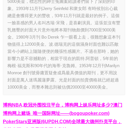
5000美金，標志性的紳士兔圖案給讀者們留下了深刻的印
象。1993年11月刊Jerry Seinfeld 和衆女郎 有時候別出心裁
總是會獲得更大的豐收，93年11月刊就是最好的例子。這個
一臉喜感的男人名叫杰瑞·宋飛，是喜劇演員。這張並沒有豐
乳翹臀的封面大片意外地將本期刊物彪價到7000至9000美
金。1980年3月刊 Bo Derek 乍一眼看上去，很難想象這本刊
物值得上12000美金。波.德瑞克的這個濕身封面也難以匹敵
當今小網站上隨隨便便的幾張性感圖片。不過在那時，她的
影響力是不容撼動的，相當于現在的凱特.阿普頓，5年前的
梅根·福克斯和90年代的海蒂·克魯姆。1953年12月刊Marilyn
Monroe 創刊號毋庸置疑會成爲最具價值的期刊，更不用說
封面是萬人迷瑪麗蓮夢露。光是封面的拍賣價格就已經超過
10000美金，而整本雜志則被估價20000至40000美金。
博狗NBA,欧冠外围投注平台，博狗网上娱乐网址多少?澳门
博狗网上赌场_唯一国际网址——(bogoupoker.com)
PokerStars亚洲版(6UPDH.COM)全球最大德州扑克平台，