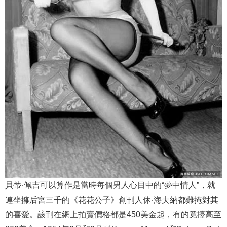
貝蒂·佩吉可以算作是當時每個男人心目中的“夢中情人”，就
連坐擁后宮三千的《花花公子》創刊人休·海夫納都難掩對其
的喜愛。該刊在網上拍賣價格都是450美金起，有的竟擡高至