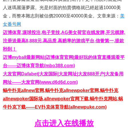
人迷瑪麗蓮夢露。光是封面的拍賣價格就已經超過10000美
金，而整本雜志則被估價20000至40000美金。文章来源：
美
女番号网
迈博体育,滚球投注,电子竞技,AG美女荷官在线发牌,开元棋牌,
注册送最高8,888元,高品质,高赔率的游戏平台,信誉第一,提款
秒到！
迈博myball最新网站|迈博体育官网|最好玩的体育直播观看平
台——迈博体育导航(mbo388.com)
大发官网Dafabet|大发国际|大发网址|大发888开户|大发备用
网址——大发官网(www.d6d6d.com)
蜗牛扑克allnew官网,蜗牛扑克allnewpoker官网,蜗牛扑克
allnewpoker国际场,allnewpoker官网下载,蜗牛扑克网站,蜗
牛扑克下载——EV扑克体育导航(allnewpuke.com)
点击进入在线播放