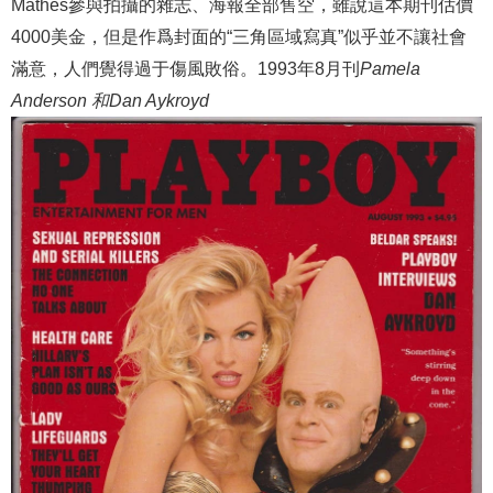
Mathes參與拍攝的雜志、海報全部售空，雖說這本期刊估價
4000美金，但是作爲封面的“三角區域寫真”似乎並不讓社會
滿意，人們覺得過于傷風敗俗。1993年8月刊
Pamela
Anderson 和Dan Aykroyd