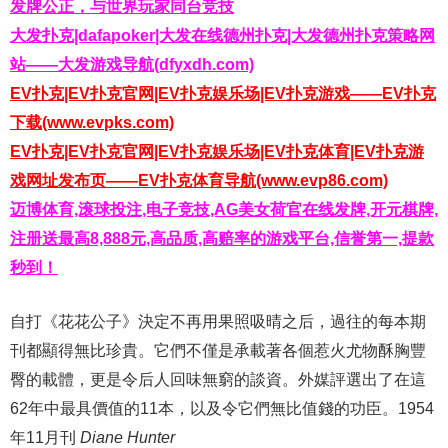
发牌公正，与世界玩家同台竞技
大发扑克|dafapoker|大发在线德州扑克|大发德州扑克策略网
站——大发游戏导航(dfyxdh.com)
EV扑克|EV扑克官网|EV扑克娱乐场|EV扑克游戏——EV扑克
下载(www.evpks.com)
EV扑克|EV扑克官网|EV扑克娱乐场|EV扑克体育|EV扑克游
戏网址发布页——EV扑克体育导航(www.evp86.com)
迈博体育,滚球投注,电子竞技,AG美女荷官在线发牌,开元棋牌,
注册送最高8,888元,高品质,高赔率的游戏平台,信誉第一,提款
秒到！
自打《花花公子》決定不再用果照吸晴之后，過往的每本期
刊都顯得無比珍貴。它們不僅是承載著各個惹火尤物酥胸豐
臀的載體，更是令后人回味無窮的談資。外媒評選出了在這
62年中最具價值的11本，以及令它們無比值錢的功臣。1954
年11月刊
Diane Hunter