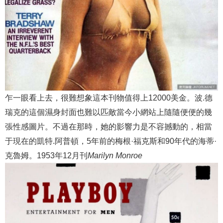
乍一眼看上去，很難想象這本刊物值得上12000美金。波.德
瑞克的這個濕身封面也難以匹敵當今小網站上隨隨便便的幾
張性感圖片。不過在那時，她的影響力是不容撼動的，相當
于現在的凱特.阿普頓，5年前的梅根·福克斯和90年代的海蒂·
克魯姆。1953年12月刊
Marilyn Monroe