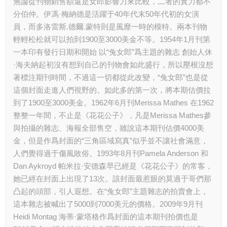
無論從刊物銷售額還是女郎影響力來比較，二者的實力都不
分伯仲。伊馮·梅納德是活躍于40年代末50年代初的女演
員，而多洛雷斯.德爾.蒙特則是風靡一時的模特。兩本刊物
輕輕松松就可以拍到1900至3000美金不等。1954年1月刊第
一本印有發行日期和開始 以“兔女郎”爲主題的雜志 創始人休
·海夫納起初沒有想到自己的刊物會如此盛行，所以壓根沒想
著標注期刊時間，不過這一切都從此改變，“兔女郎”也是從
這個封面走進人們視野的。如此多的第一次，將本期估價拉
到了1900至3000美金。1962年6月刊Merissa Mathes 在1962
整整一年間，不止是《花花公子》，凡是Merissa Mathes參
與拍攝的雜志、海報全部售空，雖說這本期刊估價4000美
金，但是作爲封面的“三角區域寫真”似乎並不讓社會滿意，
人們覺得過于傷風敗俗。1993年8月刊Pamela Anderson 和
Dan Aykroyd 帕米拉·安德森早已經是《花花公子》的常客，
她已經在封面上出現了13次。該封面最惹眼的莫過于哥們那
凸起的頭部，引人遐想。在“兔女郎”主題雜志的拍賣會上，
這本雜志被喊出了5000到7000美元的價格。2009年9月刊
Heidi Montag 海蒂·蒙塔格作爲封面的這本期刊拍價也是