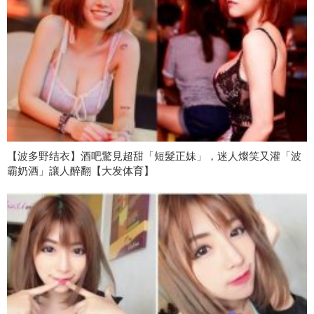
【波多野结衣】酒吧驚見超甜「短髮正妹」，迷人燦笑又灌「波
霸奶酒」讓人醉翻【大发体育】