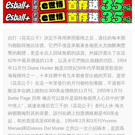
自打《花花公子》決定不再用果照吸晴之后，過往的每本期
刊都顯得無比珍貴。它們不僅是承載著各個惹火尤物酥胸豐
臀的載體，更是令后人回味無窮的談資。外媒評選出了在這
62年中最具價值的11本，以及令它們無比值錢的功臣。1954
年11月刊 Diane Hunter 她是20世紀50年代早期最受歡迎的
海報模特之一，十本挂曆中有九本都會登出她的芳容。盡管
《花花公子》在這一年里發行的月刊都特別養眼，不過都不
敵這本在網上能拍出300美金價格的11月刊。1955年1月刊
Bettie Page 貝蒂·佩吉可以算作是當時每個男人心目中的“夢
中情人”，就連坐擁后宮三千的《花花公子》創刊人休·海夫
納都難掩對其的喜愛。該刊在網上拍賣價格都是450美金
起，有的竟擡高至800美金。1954年2月和3月刊Yvonne
Menard和Dolores Del Monte 之所以一次介紹兩本，是因爲