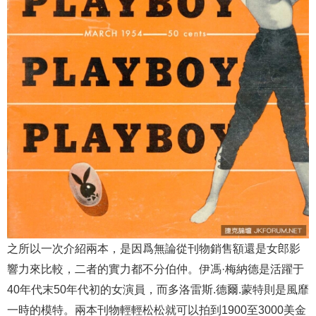
之所以一次介紹兩本，是因爲無論從刊物銷售額還是女郎影
響力來比較，二者的實力都不分伯仲。伊馮·梅納德是活躍于
40年代末50年代初的女演員，而多洛雷斯.德爾.蒙特則是風靡
一時的模特。兩本刊物輕輕松松就可以拍到1900至3000美金