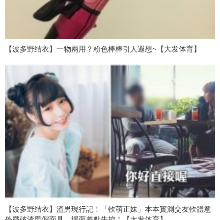
【波多野结衣】一物兩用？粉色棒棒引人遐想~【大发体育】
【波多野结衣】渣男現行記！「軟萌正妹」本本實測交友軟體意
外戳破渣男假面具，場面差點失控！【大发体育】