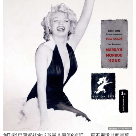
創刊號毋庸置疑會成爲最具價值的期刊，更不用說封面是萬