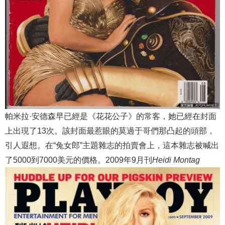
帕米拉·安德森早已經是《花花公子》的常客，她已經在封面
上出現了13次。該封面最惹眼的莫過于哥們那凸起的頭部，
引人遐想。在“兔女郎”主題雜志的拍賣會上，這本雜志被喊出
了5000到7000美元的價格。2009年9月刊
Heidi Montag