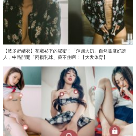
【波多野结衣】花襯衫下的秘密！「渾圓大奶」自然弧度好誘
人，中路開開「兩顆乳球」藏不住啊！【大发体育】