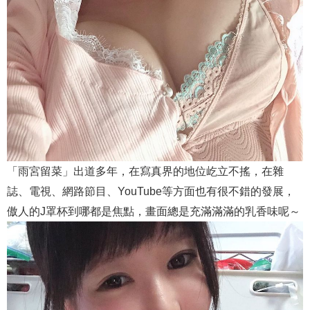
「雨宮留菜」出道多年，在寫真界的地位屹立不搖，在雜
誌、電視、網路節目、YouTube等方面也有很不錯的發展，
傲人的J罩杯到哪都是焦點，畫面總是充滿滿滿的乳香味呢～