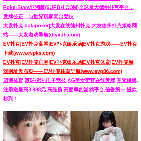
PokerStars亚洲版(6UPDH.COM)全球最大德州扑克平台，
发牌公正，与世界玩家同台竞技
大发扑克|dafapoker|大发在线德州扑克|大发德州扑克策略网
站——大发游戏导航(dfyxdh.com)
EV扑克|EV扑克官网|EV扑克娱乐场|EV扑克游戏——EV扑克
下载(www.evpks.com)
EV扑克|EV扑克官网|EV扑克娱乐场|EV扑克体育|EV扑克游
戏网址发布页——EV扑克体育导航(www.evp86.com)
迈博体育,滚球投注,电子竞技,AG美女荷官在线发牌,开元棋牌,
注册送最高8,888元,高品质,高赔率的游戏平台,信誉第一,提款
秒到！