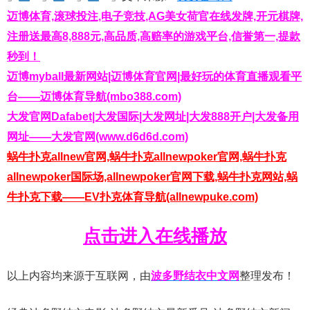
迈博体育,滚球投注,电子竞技,AG美女荷官在线发牌,开元棋牌,
注册送最高8,888元,高品质,高赔率的游戏平台,信誉第一,提款
秒到！
迈博myball最新网站|迈博体育官网|最好玩的体育直播观看平
台——迈博体育导航(mbo388.com)
大发官网Dafabet|大发国际|大发网址|大发888开户|大发备用
网址——大发官网(www.d6d6d.com)
蜗牛扑克allnew官网,蜗牛扑克allnewpoker官网,蜗牛扑克
allnewpoker国际场,allnewpoker官网下载,蜗牛扑克网站,蜗
牛扑克下载——EV扑克体育导航(allnewpuke.com)
点击进入在线播放
以上内容均来源于互联网，由
波多野结衣中文网
整理发布！