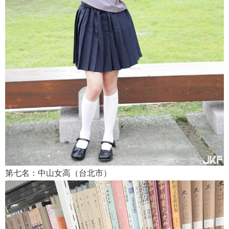
第七名：中山女高（台北市）