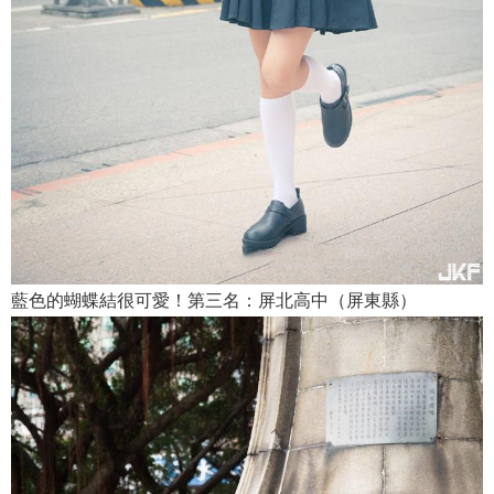
藍色的蝴蝶結很可愛！第三名：屏北高中（屏東縣）