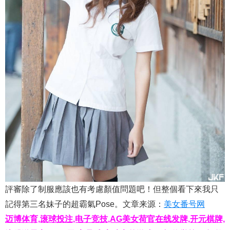
評審除了制服應該也有考慮顏值問題吧！但整個看下來我只
記得第三名妹子的超霸氣Pose。文章来源：
美女番号网
迈博体育,滚球投注,电子竞技,AG美女荷官在线发牌,开元棋牌,