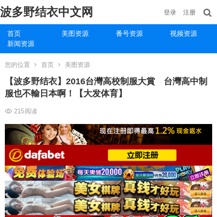
波多野结衣中文网
登录
注册
首页
美图资源
番号资源
视频资源
新闻资源
您的位置
首页
美图资源
【波多野结衣】2016台灣高校制服大賞 台灣高中制
服也不輸日本啊！【大发体育】
215
阅读