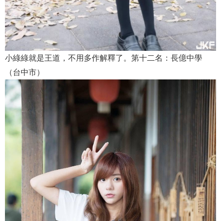
小綠綠就是王道，不用多作解釋了。第十二名：長億中學
（台中市）