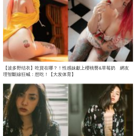
【波多野结衣】吃貨在哪？！性感妹獻上櫻桃臀&草莓奶 網友
理智斷線狂喊：想吃！【大发体育】