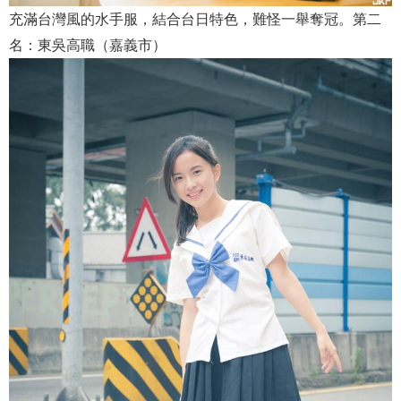
充滿台灣風的水手服，結合台日特色，難怪一舉奪冠。第二
名：東吳高職（嘉義市）