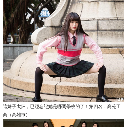
這妹子太狂，已經忘記她是哪間學校的了！第四名：高苑工
商（高雄市）