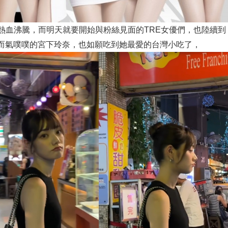
熱血沸騰，而明天就要開始與粉絲見面的TRE女優們，也陸續到
而氣噗噗的宮下玲奈，也如願吃到她最愛的台灣小吃了，