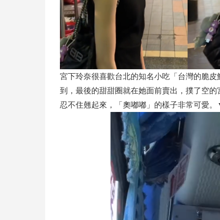
宮下玲奈很喜歡台北的知名小吃「台灣的脆皮
到，最後的甜甜圈就在她面前賣出，撲了空的
忍不住翹起來，「奧嘟嘟」的樣子非常可愛。