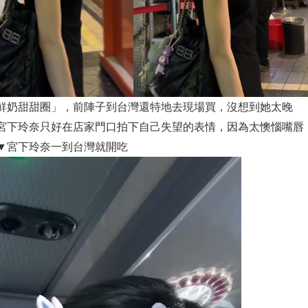
鮮奶甜甜圈」，前陣子到台灣還特地去現場買，沒想到她太晚
宮下玲奈只好在店家門口拍下自己失望的表情，因為太懊惱嘴唇
▼宮下玲奈一到台灣就開吃