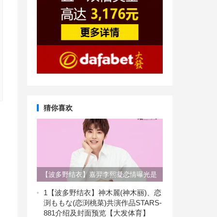
猜你喜欢
【波多野结衣】嘉羿李熙凝恋情曝光是
怎么回事？ 嘉羿不是正和孔雪儿传绯
1
【波多野结衣】神木麗(神木丽)、恋
渕ももな(恋渕桃菜)共演作品STARS-
闻吗【EV扑克】
881介绍及封面预览【大发体育】