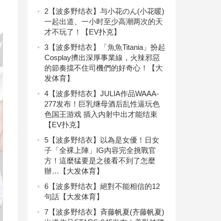
2
【波多野结衣】与小花のん(小花暖)
一起出道、一小时至少高潮两次的天
才不玩了！【EV扑克】
3
【波多野结衣】「魚魚Titania」扮起
Cosplay擠出深厚事業線，火辣邪惡
的節奏擋不住司機們的好奇心！【大
发体育】
4
【波多野结衣】JULIA作品WAAA-
277发布！巨乳继母酒后乱性逼玩色
色国王游戏 插入内射中出才能结束
【EV扑克】
5
【波多野结衣】以為是女優！日女
子「全裸上陣」IG內容完全挑戰官
方！這麼猛要是之後看不到了怎麼
辦…【大发体育】
6
【波多野结衣】絕對不能相信的12
句話【大发体育】
7
【波多野结衣】斉藤帆夏(齐藤帆夏)