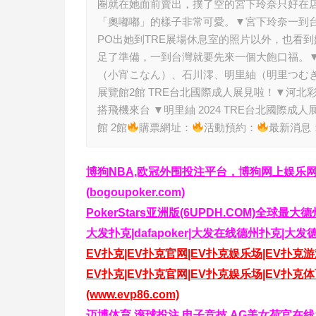
圈就在她面前賣出，撲了空的宮下玲奈只好在
「奧嘟嘟」的樣子非常可愛。▼宮下玲奈一到台灣
PO出她到TRE展場休息室的照片以外，也看
足了準備，一到台灣就要先來一個大飽口福。▼
（小宵こなん）、石川澪、明里紬（明里つむき
展覽館2館 TRE台北國際成人展見啦！▼河北彩伽
搭飛機來台 ▼明里紬 2024 TRE台北國際成人
館 2館
購票網址：
活動預約：
最新消
博狗NBA,欧冠外围投注平台，博狗网上娱乐
(bogoupoker.com)
PokerStars亚洲版(6UPDH.COM)
大发扑克|dafapoker|大发在线德州扑克|大发
EV扑克|EV扑克官网|EV扑克娱乐场|EV扑克游戏—
EV扑克|EV扑克官网|EV扑克娱乐场|EV扑
(www.evp86.com)
迈博体育,滚球投注,电子竞技,AG美女荷官在线发