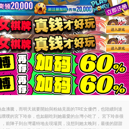
熱血沸騰，而明天就要開始與粉絲見面的TRE女優們，也陸續到達
氣噗噗的宮下玲奈，也如願吃到她最愛的台灣小吃了， 宮下玲奈很
」，前陣子到台灣還特地去現場買，沒想到她太晚到，最後的甜甜