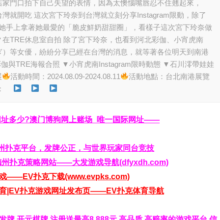
店家門口拍下自己失望的表情，因為太懊惱嘴唇忍不住翹起來，
就開吃 這次宮下玲奈到台灣就立刻分享Instagram限動，除了
到她手上拿著她最愛的「脆皮鮮奶甜甜圈」，看樣子這次宮下玲奈做
在TRE休息室自拍 除了宮下玲奈，也看到河北彩伽、小宵虎南
゙）等女優，紛紛分享已經在台灣的消息，就等著各位明天到南港
與TRE海報合照 ▼小宵虎南Instagram限時動態 ▼石川澪帶娃娃
展
活動時間：2024.08.09-2024.08.11
活動地點：台北南港展覽
息：
网址多少?澳门博狗网上赌场_唯一国际网址——
全球最大德州扑克平台，发牌公正，与世界玩家同台竞技
德州扑克策略网站——大发游戏导航(dfyxdh.com)
—EV扑克下载(www.evpks.com)
克体育|EV扑克游戏网址发布页——EV扑克体育导航
牌,开元棋牌,注册送最高8,888元,高品质,高赔率的游戏平台,信