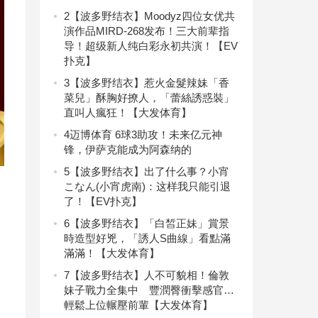
2
【波多野结衣】Moodyz四位女优共
演作品MIRD-268发布！三大前辈指
导！超级新人纯白彩永初共演！【EV
扑克】
3
【波多野结衣】惹火金髮辣妹「香
菜兒」酥胸好撩人，「蕾絲誘惑裝」
直叫人瘋狂！【大发体育】
4
迈博体育 6球3助攻！未来亿元神
锋，伊萨克能成为阿森纳的
5
【波多野结衣】出了什么事？小宵
こなん(小宵虎南)：这样我只能引退
了！【EV扑克】
6
【波多野结衣】「白皙正妹」賞景
時造型好兇，「誘人S曲線」看點滿
滿滿！【大发体育】
7
【波多野结衣】人不可貌相！倫敦
妹子戰力全集中 豐潤臀衝擊感官…
輕鬆上位輾壓前輩【大发体育】