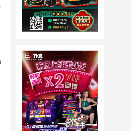
”
。
结