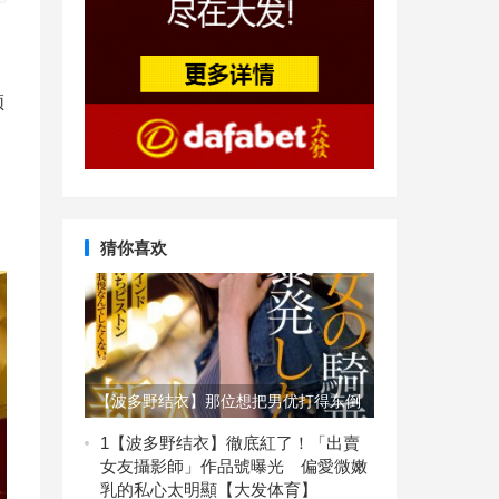
频
猜你喜欢
【波多野结衣】那位想把男优打得东倒
西歪的护士「葉月なぎさ(叶月渚)」竟
1
【波多野结衣】徹底紅了！「出賣
女友攝影師」作品號曝光 偏愛微嫩
是2021年出道的她？【EV扑克】
乳的私心太明顯【大发体育】