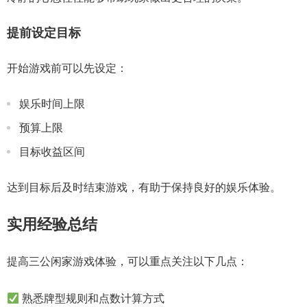
提前设定目标
开始游戏前可以先设定：
娱乐时间上限
预算上限
目标收益区间
达到目标后及时结束游戏，有助于保持良好的娱乐体验。
实用经验总结
提高三公闲家游戏体验，可以重点关注以下几点：
熟悉牌型规则和点数计算方式