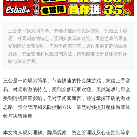
三公是一款规则简单、节奏快速的扑克牌游戏，凭借上手容
易、对局刺激的特点，受到众多玩家欢迎。虽然游戏结果会
受到随机因素影响，但对于闲家而言，通过掌握正确的游戏
思路、资金管理和风险控制方法，依然能够提升整体游戏体
验与决策质量。
三公是一款规则简单、节奏快速的扑克牌游戏，凭借上手容
易、对局刺激的特点，受到众多玩家欢迎。虽然游戏结果会
受到随机因素影响，但对于闲家而言，通过掌握正确的游戏
思路、资金管理和风险控制方法，依然能够提升整体游戏体
验与决策质量。
本文将从规则理解、牌局观察、资金管理以及心态控制等多