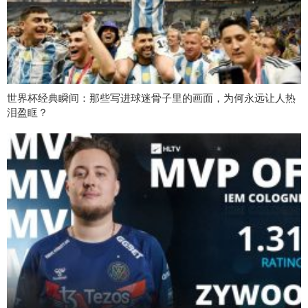
世界杯经典瞬间：那些写进球迷骨子里的画面，为何永远让人热
泪盈眶？