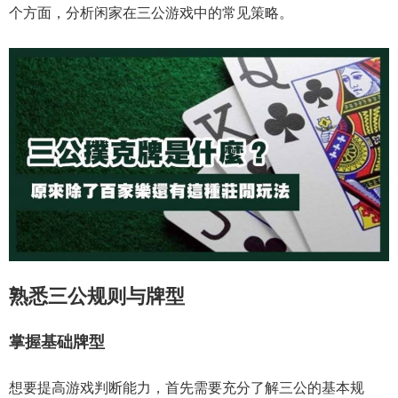
个方面，分析闲家在三公游戏中的常见策略。
熟悉三公规则与牌型
掌握基础牌型
想要提高游戏判断能力，首先需要充分了解三公的基本规