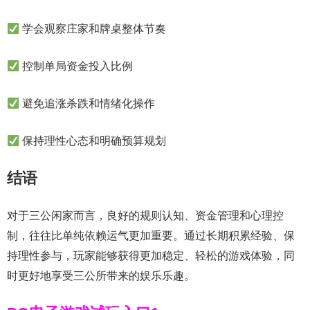
学会观察庄家和牌桌整体节奏
控制单局资金投入比例
避免追涨杀跌和情绪化操作
保持理性心态和明确预算规划
结语
对于三公闲家而言，良好的规则认知、资金管理和心理控
制，往往比单纯依赖运气更加重要。通过长期积累经验、保
持理性参与，玩家能够获得更加稳定、轻松的游戏体验，同
时更好地享受三公所带来的娱乐乐趣。