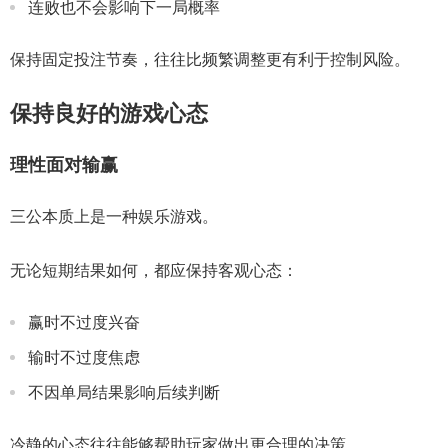
连败也不会影响下一局概率
保持固定投注节奏，往往比频繁调整更有利于控制风险。
保持良好的游戏心态
理性面对输赢
三公本质上是一种娱乐游戏。
无论短期结果如何，都应保持客观心态：
赢时不过度兴奋
输时不过度焦虑
不因单局结果影响后续判断
冷静的心态往往能够帮助玩家做出更合理的决策。