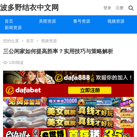
波多野结衣中文网
登录
注册
首页
美图资源
番号资源
视频资源
新闻资源
您的位置
首页
视频资源
三公闲家如何提高胜率？实用技巧与策略解析
130
阅读