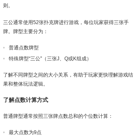
则。
三公通常使用52张扑克牌进行游戏，每位玩家获得三张手
牌。牌型主要分为：
普通点数牌型
特殊牌型“三公”（三张J、Q或K组成）
了解不同牌型之间的大小关系，有助于玩家更快理解游戏结
果和整体玩法逻辑。
了解点数计算方式
普通牌型通常按照三张牌点数总和的个位数计算：
最大点数为9点