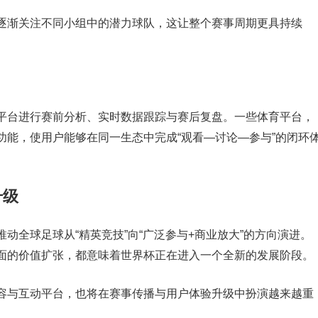
逐渐关注不同小组中的潜力球队，这让整个赛事周期更具持续
平台进行赛前分析、实时数据跟踪与赛后复盘。一些体育平台，
功能，使用户能够在同一生态中完成“观看—讨论—参与”的闭环
升级
动全球足球从“精英竞技”向“广泛参与+商业放大”的方向演进。
面的价值扩张，都意味着世界杯正在进入一个全新的发展阶段。
容与互动平台，也将在赛事传播与用户体验升级中扮演越来越重