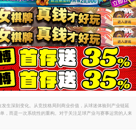
在发生深刻变化。从竞技格局到商业价值，从球迷体验到产业链延
简单，而是一次系统性的重构。对于关注足球产业与赛事运营的人来