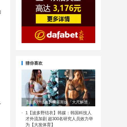
的
猜你喜欢
【波多野结衣】俄羅斯妹「大尺解禁」
多
釋放超強色氣 有海量需求的性感體讓
1
【波多野结衣】韩媒：韩国科技人
才外流加剧 超300名研究人员效力华
人一看就腿軟【大发体育】
为【大发体育】