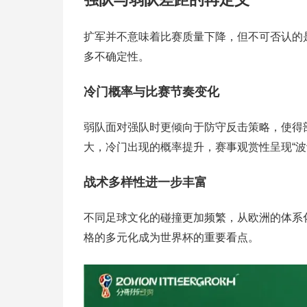
扩军并不意味着比赛质量下降，但不可否认的
多不确定性。
冷门概率与比赛节奏变化
弱队面对强队时更倾向于防守反击策略，使得
大，冷门出现的概率提升，赛事观赏性呈现“波
战术多样性进一步丰富
不同足球文化的碰撞更加频繁，从欧洲的体系
格的多元化成为世界杯的重要看点。