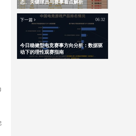
态、关键球员与赛事看点解析
下一篇
06:32
今日稳健型电竞赛事方向分析：数据驱
动下的理性观赛指南
的
把