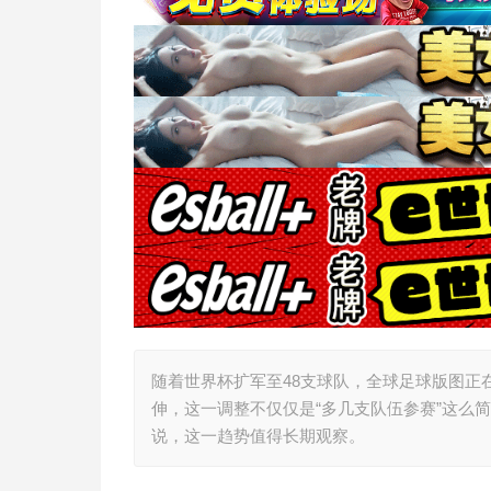
随着世界杯扩军至48支球队，全球足球版图正
伸，这一调整不仅仅是“多几支队伍参赛”这么
说，这一趋势值得长期观察。