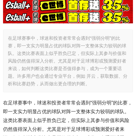
在足球赛事中，球迷和投资者常常会遇到“强弱分明”的比
赛，即一支实力明显占优的球队对阵一支整体实力较弱的球
队。这类比赛表面上似乎胜负已定，但实际上其参与价值和
风险仍然值得深入分析。尤其是对于足球博彩或预测爱好者
来说，如何判断这类比赛是否值得参与，成为一个重要话
题。许多用户也会通过专业平台，例如 开云，获取数据、分
析和比赛趋势，从而做出更合理的判断。
在足球赛事中，球迷和投资者常常会遇到“强弱分明”的比赛，
即一支实力明显占优的球队对阵一支整体实力较弱的球队。
这类比赛表面上似乎胜负已定，但实际上其参与价值和风险
仍然值得深入分析。尤其是对于足球博彩或预测爱好者来