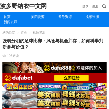
波多野结衣中文网
登录
注册
首页
美图资源
番号资源
视频资源
新闻资源
您的位置
首页
视频资源
强弱分明的足球比赛：风险与机会并存，如何科学判
断参与价值？
196
阅读