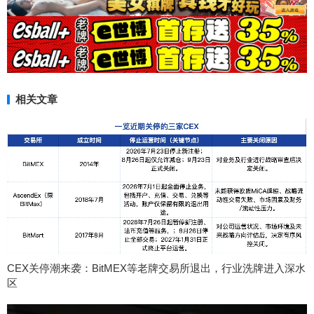
相关文章
CEX关停潮来袭：BitMEX等老牌交易所退出，行业洗牌进入深水
区