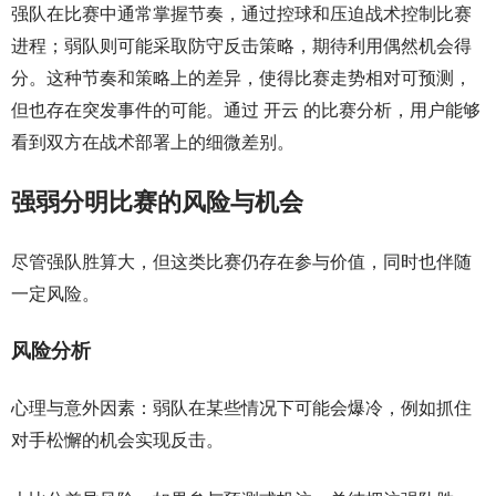
强队在比赛中通常掌握节奏，通过控球和压迫战术控制比赛
进程；弱队则可能采取防守反击策略，期待利用偶然机会得
分。这种节奏和策略上的差异，使得比赛走势相对可预测，
但也存在突发事件的可能。通过 开云 的比赛分析，用户能够
看到双方在战术部署上的细微差别。
强弱分明比赛的风险与机会
尽管强队胜算大，但这类比赛仍存在参与价值，同时也伴随
一定风险。
风险分析
心理与意外因素：弱队在某些情况下可能会爆冷，例如抓住
对手松懈的机会实现反击。