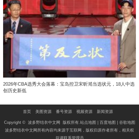
2026年CBA选秀大会落幕：宝岛控卫宋昕澔当选状元，18人中选
创历史新低
首页
美图资源
番号资源
视频资源
新闻资源
Copyright ©
波多野结衣中文网
版权所有.
站点地图
|
百度地图
|
谷歌地图
波多野结衣中文网
所有内容均来源于互联网，版权归原作者所有，相关权
益请联系管理员