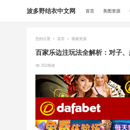
波多野结衣中文网
首页
美图资源
您的位置
首页
视频资源
百家乐边注玩法全解析：对子、
252
阅读