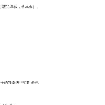
可获11单位，含本金）。
对子的频率进行短期跟进。