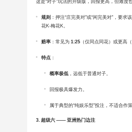
这是“对子”玩法的升级版，回报更高，但难度
规则
：押注“庄完美对”或“闲完美对”，要求
花K-梅花K。
赔率
：常见为
1:25
（仅同点同花）或更高（
特点
：
概率极低
，远低于普通对子。
回报极具爆发力。
属于典型的“纯娱乐型”投注，不适合作
3. 超级六 —— 亚洲热门边注