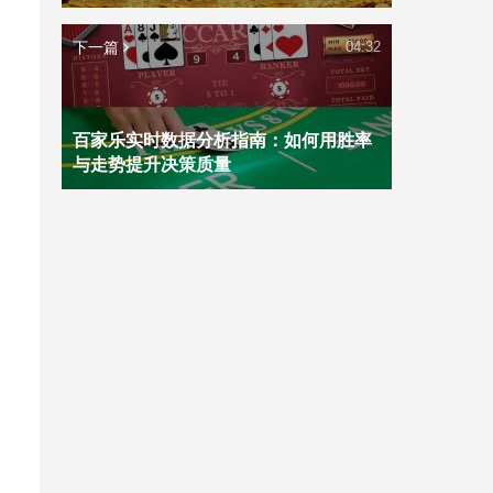
下一篇
04:32
百家乐实时数据分析指南：如何用胜率
与走势提升决策质量