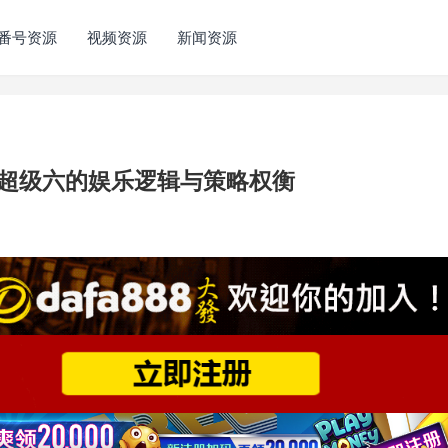
番号资源
视频资源
新闻资源
超级六的娱乐逻辑与策略权衡