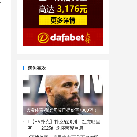
许
猜你喜欢
大发体育-曝姆贝莫已提价至7000万！
曼联太慢阻碍签替代者，大发助力你的
1
【EV扑克】扑克栖济州，红龙映星
河——2025红龙杯荣耀重启
致富之路！