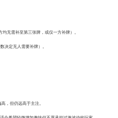
方均无需补至第三张牌，或仅一方补牌）。
点数决定无人需要补牌）。
。
偏高，但仍远高于主注。
缓，适合希望轻微增加趣味但不愿承担过激波动的玩家。