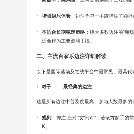
增强娱乐体验
：边注为每一手牌增添了额外
不适合长期稳定策略
：绝大多数边注的“赌场
适合作为主要盈利手段。
二、主流百家乐边注详细解读
以下是国际赌场及在线平台中最常见、最具代
1. 对子 —— 最经典的边注
这是所有边注中普及度最高、参与人数最多的
规则
：押注“庄对”或“闲对”，若该方起手的
K。