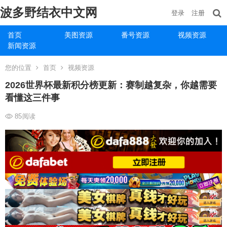
波多野结衣中文网
登录
注册
首页
美图资源
番号资源
视频资源
新闻资源
您的位置
首页
视频资源
2026世界杯最新积分榜更新：赛制越复杂，你越需要
看懂这三件事
85
阅读