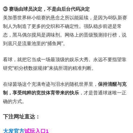
③ 赛场由球员决定，不是由后台代码决定
美加墨世界杯小组赛的悬念之所以能延续，是因为48队新赛
制人为制造了更多的交织和不确定性。强队稳步前进是常
态，黑马偶尔搅局是调味剂。网络上的晋级预测排行榜，说
到底只是流量池里的“捕鱼网”。
看球，就把它当成一场最顶级的娱乐大秀。永远不要指望靠
研究“积分榜数据规律”来搞所谓的精准判断。
在绿茵场这个充满奇迹与泪水的随机世界里，
保持清醒与克
制，享受纯粹的竞技体育带来的快乐
，才是普通球迷唯一正
确的方式。
下注网址直达：
大发官方
试玩入口1