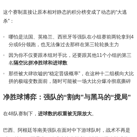
这个赛制直接让原本相对静态的积分榜变成了动态的“大逃
杀”：
哪怕是法国、英格兰、西班牙等强队在小组赛前两轮拿到4
分或6分领跑，也无法像过去那样在第三轮轮换主力
因为你不仅要跟本组对手比，还要跟其他11个小组的第三
名
隔空比拼净胜球和进球数
那些被大肆吹嘘的“稳定晋级概率”，在这种十二组横向大比
拼的极端变数面前，随时可能被一场大比分爆冷彻底撕碎
净胜球博弈：强队的“割肉”与黑马的“搅局”
在48队赛制下，
进球数的权重被无限放大
。
巴西、阿根廷等南美强队在面对中下游球队时，战术不再是