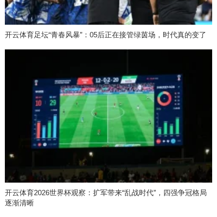
开云体育足坛“青春风暴”：05后正在接管绿茵场，时代真的变了
开云体育2026世界杯观察：扩军带来“乱战时代”，四强争冠格局
逐渐清晰