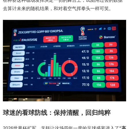
在杯赛这种临场发挥决定一切的舞台上，试图用过去的数据
去算计未来的随机结果，和对着空气挥拳头一样可笑。
球迷的看球防线：保持清醒，回归纯粹
2026世界杯扩军，无疑让这场四年一度的足球盛宴进入了
“高