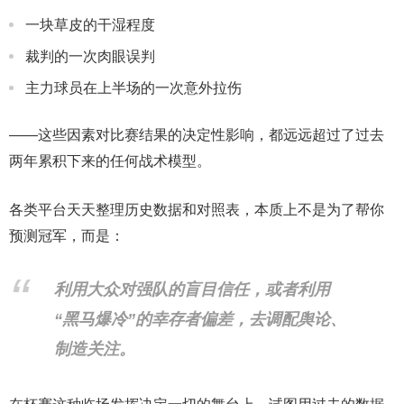
一块草皮的干湿程度
裁判的一次肉眼误判
主力球员在上半场的一次意外拉伤
——这些因素对比赛结果的决定性影响，都远远超过了过去
两年累积下来的任何战术模型。
各类平台天天整理历史数据和对照表，本质上不是为了帮你
预测冠军，而是：
利用大众对强队的盲目信任，或者利用
“黑马爆冷”的幸存者偏差，去调配舆论、
制造关注。