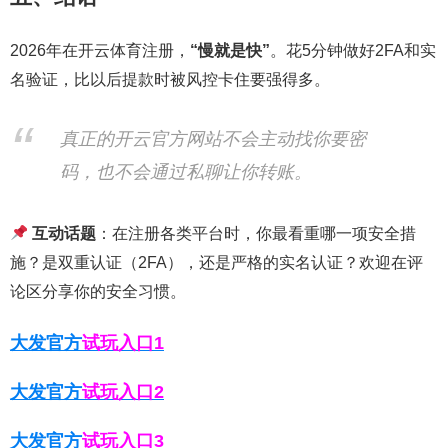
2026年在开云体育注册，
“慢就是快”
。花5分钟做好2FA和实
名验证，比以后提款时被风控卡住要强得多。
真正的开云官方网站不会主动找你要密
码，也不会通过私聊让你转账。
互动话题
：在注册各类平台时，你最看重哪一项安全措
施？是双重认证（2FA），还是严格的实名认证？欢迎在评
论区分享你的安全习惯。
大发官方
试玩入口1
大发官
方
试玩入口2
大发官
方
试玩入口3