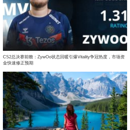
CS2总决赛前瞻：ZywOo状态回暖引爆Vitality争冠热度，市场资
金快速修正预期