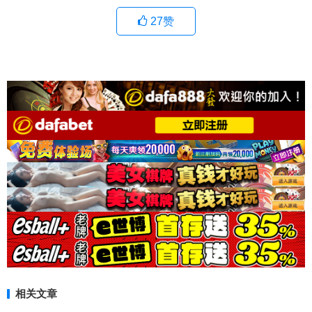
27
赞
相关文章