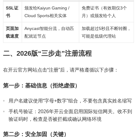
SSL证
颁发给Kaiyun Gaming /
免费证书（有效期仅3个
书
Cloud Sports相关实体
月）或颁发给个人
页面加
Anycast智能分流，自动匹
加载超过5秒且不断转圈，
载速度
配就近节点
可能是低级代理站
二、2026版“三步走”注册流程
在开云官方网站点击“注册”后，请严格遵循以下步骤：
第一步：基础信息（拒绝虚假）
用户名建议使用“字母+数字”组合，不要包含真实姓名缩写
手机号验证：2026年开云全面启用国际短信网关。收不到
验证码时，检查是否被拦截或确认网络环境
第二步：安全加固（关键）