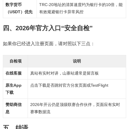
数字货币
TRC-20地址的清算速度约为银行卡的10倍，能
（USDT）优先
有效规避银行卡异常风控
四、2026年官方入口“安全自检”
如果你已经进入注册页面，请对照以下三点：
自检项
说明
在线客服
真站有实时对讲，山寨站通常是留言板
原生App
点击下载是否跳转官方分发页面或TestFlight
下载
赞助商信
2026年开云仍是顶级联赛合作伙伴，页面应有实时
息
赛事数据流
五、结语