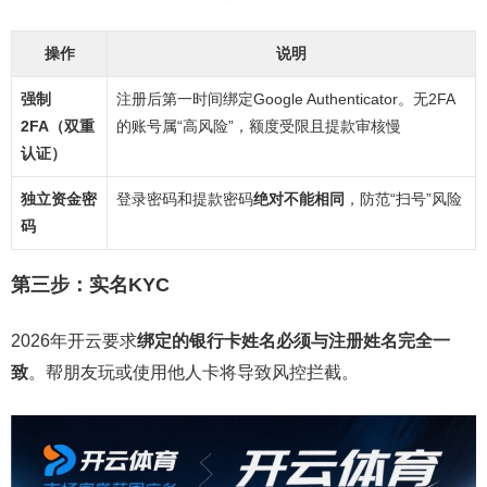
操作
说明
强制
注册后第一时间绑定Google Authenticator。无2FA
2FA（双重
的账号属“高风险”，额度受限且提款审核慢
认证）
独立资金密
登录密码和提款密码
绝对不能相同
，防范“扫号”风险
码
第三步：实名KYC
2026年开云要求
绑定的银行卡姓名必须与注册姓名完全一
致
。帮朋友玩或使用他人卡将导致风控拦截。