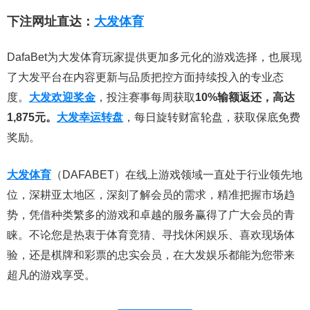
下注网址直达：
大发体育
DafaBet
为大发体育玩家提供更加多元化的游戏选择，也展现
了大发平台在内容更新与品质把控方面持续投入的专业态
度。
大发欢迎奖金
，投注赛事每周获取
10%输额返还，高达
1,875元。
大发幸运转盘
，每日旋转财富轮盘，获取保底免费
奖励。
大发体育
（DAFABET）在线上游戏领域一直处于行业领先地
位，深耕亚太地区，深刻了解会员的需求，精准把握市场趋
势，凭借种类繁多的游戏和卓越的服务赢得了广大会员的青
睐。不论您是热衷于体育竞猜、寻找休闲娱乐、喜欢现场体
验，还是棋牌和彩票的忠实会员，在大发娱乐都能为您带来
超凡的游戏享受。