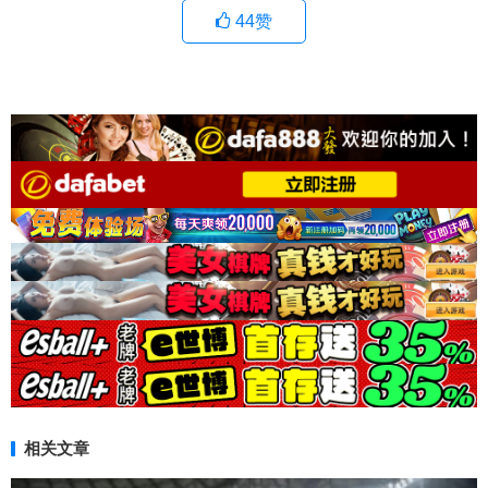
44
赞
相关文章