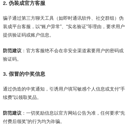
2. 伪装成官方客服
骗子通过第三方聊天工具（如即时通讯软件、社交群组）伪
装成平台客服，以“账户异常”、“实名验证”等理由，要求用户
提供验证码或账户信息。
防范建议
：官方客服绝不会在非安全渠道索要用户的密码或
验证码。
3. 假冒的中奖信息
通过伪造的中奖通知，引诱用户填写敏感个人信息或支付“手
续费”以领取奖品。
防范建议
：一切奖励信息以官方网站公告为准，任何要求“先
付费后领奖”的行为均为诈骗。