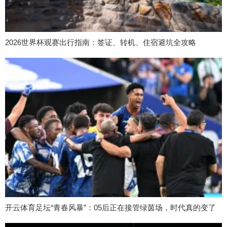
2026世界杯观赛出行指南：签证、转机、住宿避坑全攻略
开云体育足坛“青春风暴”：05后正在接管绿茵场，时代真的变了