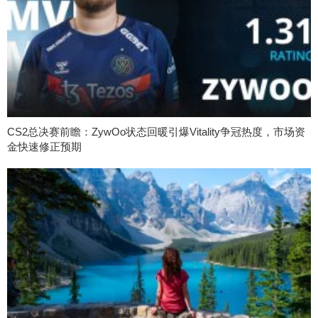
CS2总决赛前瞻：ZywOo状态回暖引爆Vitality争冠热度，市场资
金快速修正预期