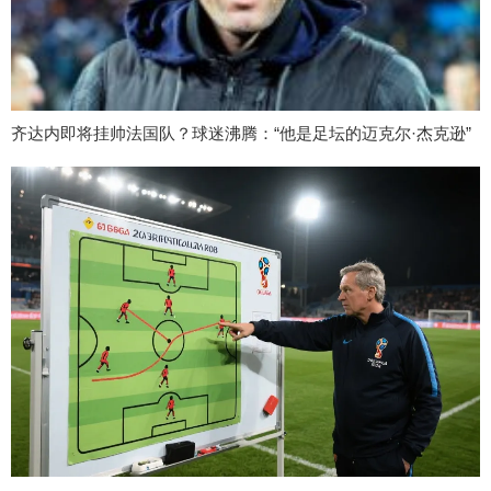
齐达内即将挂帅法国队？球迷沸腾：“他是足坛的迈克尔·杰克逊”