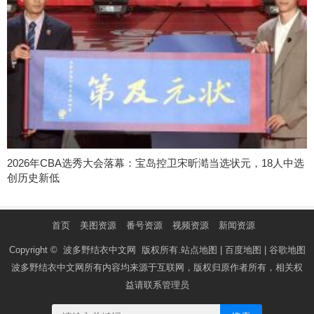
2026年CBA选秀大会落幕：宝岛控卫宋昕澔当选状元，18人中选
创历史新低
首页
美图资源
番号资源
视频资源
新闻资源
Copyright ©
波多野结衣中文网
版权所有.
站点地图
|
百度地图
|
谷歌地图
波多野结衣中文网
所有内容均来源于互联网，版权归原作者所有，相关权
益请联系管理员