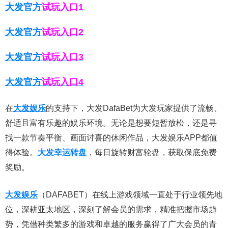
大发官方
试玩入口1
大发官
方
试玩入口2
大发官
方
试玩入口3
大发官
方
试玩入口4
在
大发娱乐
的支持下，大发DafaBet为大发玩家提供了流畅、
舒适且富有乐趣的娱乐环境。无论是想要短暂放松，还是寻
找一款节奏平衡、画面讨喜的休闲作品，大发娱乐APP都值
得体验。
大发幸运转盘
，每日旋转财富轮盘，获取保底免费
奖励。
大发娱乐
（DAFABET）在线上游戏领域一直处于行业领先地
位，深耕亚太地区，深刻了解会员的需求，精准把握市场趋
势，凭借种类繁多的游戏和卓越的服务赢得了广大会员的青