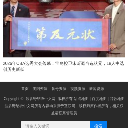
2026年CBA选秀大会落幕：宝岛控卫宋昕澔当选状元，18人中选
创历史新低
首页
美图资源
番号资源
视频资源
新闻资源
Copyright ©
波多野结衣中文网
版权所有.
站点地图
|
百度地图
|
谷歌地图
波多野结衣中文网
所有内容均来源于互联网，版权归原作者所有，相关权
益请联系管理员
搜索