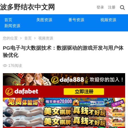
波多野结衣中文网
登录
注册
首页
美图资源
番号资源
视频资源
新闻资源
您的位置
首页
视频资源
PG电子与大数据技术：数据驱动的游戏开发与用户体
验优化
176
阅读