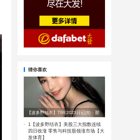
猜你喜欢
【波多野结衣】TRE2023日记(8)：那
令人震慑的恐怖气场！【EV扑克】
1
【波多野结衣】美股三大指数连续
四日收涨 零售与科技股领涨市场【大
发体育】