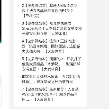
2
【波多野结衣】超爱大S版流星花
园！洗衣店战神最喜欢的F4是？
【EV扑克】
3
【波多野结衣】寫真偶像團體
Sherbet來台！日本知名寫真女星要和
粉絲零距離互動【大发体育】
4
【波多野结衣】注意！正妹內建一
對「混圓車頭燈」開好開滿，這股威
力大強大啊…【大发体育】
5
【波多野结衣】滿滿的ω！巨乳妹子
低胸大露絕品「水滴奶」 飽滿奶球
塞滿畫面！【大发体育】
6
2026 世界杯战术博弈：强强对话的
胜负手，藏在星光之外的细节里
7
【波多野结衣】最新推荐！人妻系
AV女优《古东真理子》精选作品介
绍……【大发体育】