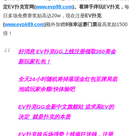
定EV扑克官网(
www.evp99.com
)。
看牌手痒玩EV扑克，
每
日多场免费赛奖励高达20w，现在注册
EV扑克
(
www.evpk89.com
)
额外加赠
8张幸运赛门票
最高奖励1500
倍！
好消息 EV扑克GG上线注册领取350美金
新玩家礼包！
全天24小时随机将掉落现金红包至牌局底
池或玩家余额!快体验吧
EV扑克GG
全新中文旗舰站
追求高EV
的
决定
就是扑克的本质
EV扑克娱乐场强势上线疯狂送钱，注册