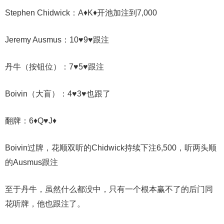
Stephen Chidwick：A♦K♦开池加注到7,000
Jeremy Ausmus：10♥9♥跟注
丹牛（按钮位）：7♥5♥跟注
Boivin（大盲）：4♥3♥也跟了
翻牌：6♦Q♥J♦
Boivin过牌，花顺双听的Chidwick持续下注6,500，听两头顺
的Ausmus跟注
至于丹牛，虽然什么都没中，只有一个根本赢不了的后门同
花听牌，他也跟注了。