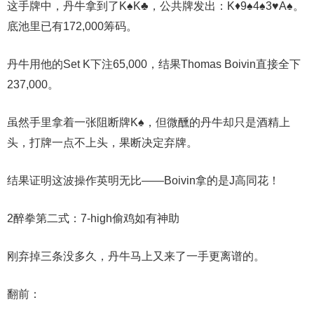
这手牌中，丹牛拿到了K♠K♣，公共牌发出：K♦9♠4♠3♥A♠。
底池里已有172,000筹码。
丹牛用他的Set K下注65,000，结果Thomas Boivin直接全下
237,000。
虽然手里拿着一张阻断牌K♠，但微醺的丹牛却只是酒精上
头，打牌一点不上头，果断决定弃牌。
结果证明这波操作英明无比——Boivin拿的是J高同花！
2
醉拳第二式
：7-high偷鸡如有神助
刚弃掉三条没多久，丹牛马上又来了一手更离谱的。
翻前：