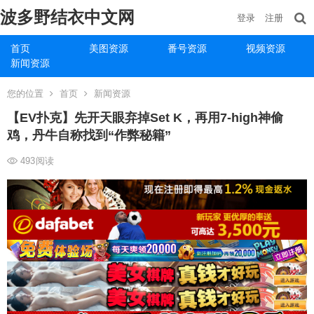
波多野结衣中文网
登录
注册
首页
美图资源
番号资源
视频资源
新闻资源
您的位置
首页
新闻资源
【EV扑克】先开天眼弃掉Set K，再用7-high神偷
鸡，丹牛自称找到“作弊秘籍”
493
阅读