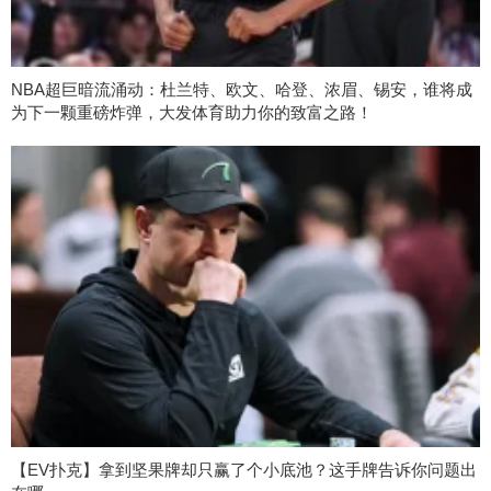
NBA超巨暗流涌动：杜兰特、欧文、哈登、浓眉、锡安，谁将成
为下一颗重磅炸弹，大发体育助力你的致富之路！
【EV扑克】拿到坚果牌却只赢了个小底池？这手牌告诉你问题出