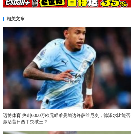
相关文章
迈博体育 热刺6000万欧元瞄准曼城边锋萨维尼奥，德泽尔比能否
激活昔日西甲突破王？