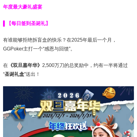
年度最大豪礼盛宴
▌【每日签到圣诞礼】
有谁能够拒绝拆盲盒的快乐？在2025年最后一个月，
GGPoker主打一个“感恩与回馈”。
在
《双旦嘉年华》
2,500万刀的总奖励中，约有一半将通过
“
圣诞礼盒
”送出！