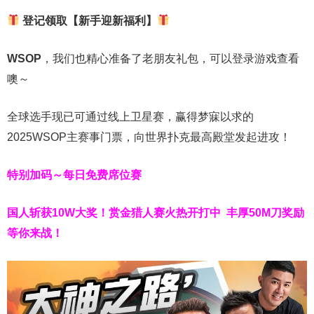
登记领取【新手迎新福利】
WSOP
，我们也精心准备了老朋友礼包，可以登录游戏查看
噢～
全球选手现已可通过线上卫星赛，赢得梦寐以求的
2025WSOP主赛事门票，向世界扑克最高殿堂发起进攻！
特别加码～每日免费席位赛
国人斩获
10W
大奖！
赏金猎人赛火热开打中 丰厚50M刀奖励
等你来战！