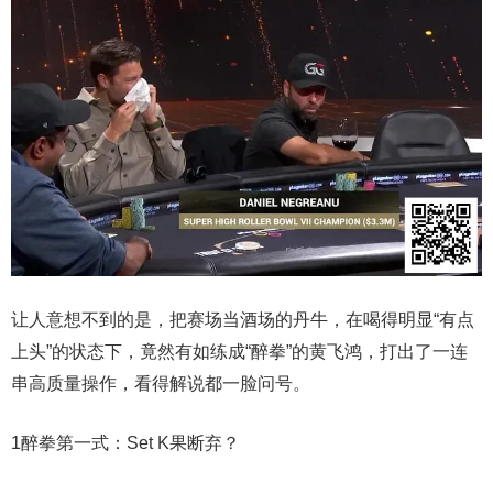
让人意想不到的是，把赛场当酒场的丹牛，在喝得明显“有点
上头”的状态下，竟然有如练成“醉拳”的黄飞鸿，打出了一连
串高质量操作，看得解说都一脸问号。
1
醉拳第一式：Set K果断弃？