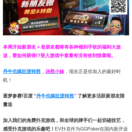
本周开始新朋友＋老朋友都将有各种领到手软的福利大放
送，要如何获得!?登入游戏中查看有没有收到惊喜啦。
丹牛也疯狂逆转胜
，
决胜小妹
，现在正是你加入的最好时
机！
逐梦参赛!百度 “
丹牛也疯狂逆转胜
”
了解更多
活跃新朋友限
量送
加入我们的免费扑克游戏，和全球的牌手们一起切磋技艺，
感受扑克游戏的乐趣吧！
EV扑克作为GGPoker在国内新开设