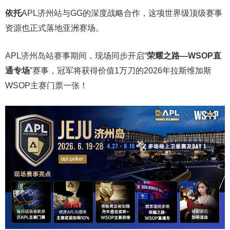
依托
APL济州站与GG的深度战略合作，这项世界级顶级赛事
资源也正式落地亚洲赛场。
APL济州岛站赛事期间，现场同步开启“
荣耀之路
—WSOP
直
通专场
”赛事，冠军将获得价值1万刀的2026年拉斯维加斯
WSOP主赛门票一张！