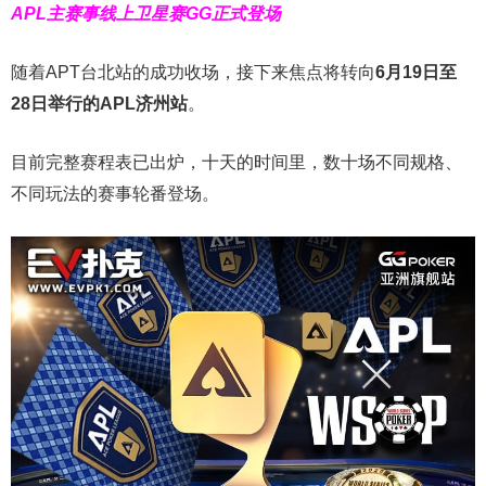
APL主赛事线上卫星赛
GG正式登场
随着APT台北站的成功收场，接下来焦点将转向
6
月
19
日至
28
日举行的
APL
济州站
。
目前完整赛程表已出炉，十天的时间里，数十场不同规格、
不同玩法的赛事轮番登场。