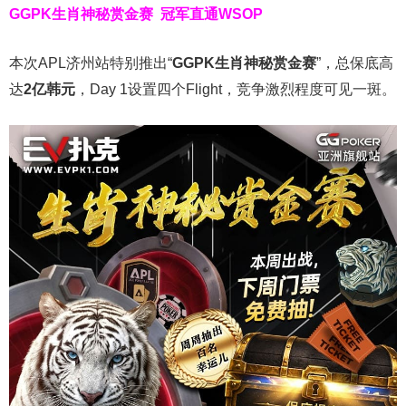
GGPK生肖神秘赏金赛
冠军直通WSOP
本次APL济州站特别推出“
GGPK
生肖神秘赏金赛
”，总保底高
达
2
亿韩元
，Day 1设置四个Flight，竞争激烈程度可见一斑。