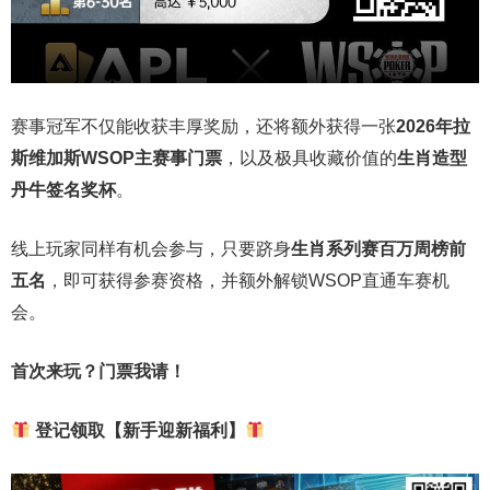
赛事冠军不仅能收获丰厚奖励，还将额外获得一张
2026
年拉
斯维加斯
WSOP
主赛事门票
，以及极具收藏价值的
生肖造型
丹牛签名奖杯
。
线上玩家同样有机会参与，只要跻身
生肖系列赛百万周榜前
五名
，即可获得参赛资格，并额外解锁WSOP直通车赛机
会。
首次来玩？门票我请！
登记领取【新手迎新福利】