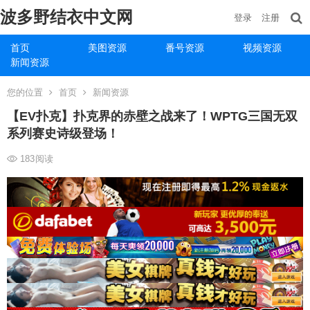
波多野结衣中文网
登录
注册
首页
美图资源
番号资源
视频资源
新闻资源
您的位置
首页
新闻资源
【EV扑克】扑克界的赤壁之战来了！WPTG三国无双
系列赛史诗级登场！
183
阅读