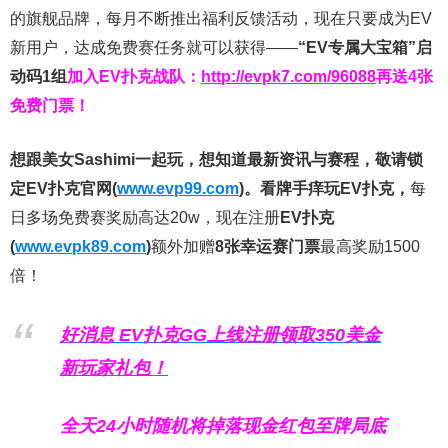
的旗舰品牌，每月不断推出福利反馈活动，现在只要成为EV
新用户，达成免费赛任务就可以获得——
“EV专属大宝箱”启
动码1组
加入EV扑克战队：
http://evpk7.com/96088
再送4张
免费门票！
想跟美女Sashimi一起玩，
想知道最新资讯与赛程，
敬请锁
定EV扑克官网(
www.evp99.com
)。
看牌手痒玩EV扑克，
每
日多场免费赛奖励高达20w，现在注册
EV扑克
(
www.evpk89.com
)
额外加赠
8张幸运赛门票
最高奖励1500
倍！
好消息 EV扑克GG上线注册领取350美金
新玩家礼包！
全天24小时随机将掉落现金红包至牌局底