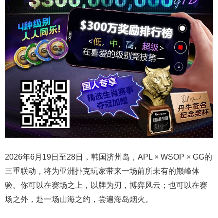
2026年6月19日至28日，韩国济州岛，APL × WSOP × GG的
三重联动，将为亚洲扑克玩家带来一场前所未有的巅峰体
验。
你可以在赛场之上，以牌为刃，博弈风云；也可以在赛
场之外，赴一场山海之约，尝遍海岛烟火。