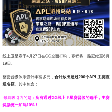
线上卫星赛于4月27日在GG全面打响，赛程将一路延续至6月
19日。
整套晋级体系设计丰富多元，
合计放出
超过200个
APL主赛直
通名额
。其中包含：
最具吸引力的是：
所有通过
GG
线上卫星赛晋级的选手，主赛
奖励统一加码
10%
！