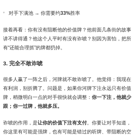
对手下满池 → 你需要约
33%
胜率
接着再看：你有没有阻断他的价值牌？他前面几条街的故事
讲不讲得通？他这个人平时有没有诈唬？别因为害怕，把所
有“还能合理抓”的牌都扔掉。
3. 完全不敢诈唬
很多人赢了一阵之后，河牌就不敢诈唬了。他觉得：我现在
有利润，别折腾了。问题是，如果你河牌下注永远只有价值
牌，稍微明白一点的对手很快就会调整：
你一下注，他就少
跟；你一过牌，他就多压。
诈唬的作用，是
让你的价值下注有支付
。你要让对手知道，
你这里有可能是强牌，也有可能是错过的听牌、带阻断的空