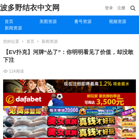
波多野结衣中文网
登录
注册
首页
美图资源
番号资源
视频资源
新闻资源
您的位置
首页
新闻资源
【EV扑克】河牌“怂了”：你明明看见了价值，却没敢
下注
114
阅读