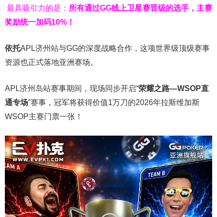
最具吸引力的是：
所有通过
GG
线上卫星赛晋级的选手，主赛
奖励统一加码
10%
！
依托
APL济州站与GG的深度战略合作，这项世界级顶级赛事
资源也正式落地亚洲赛场。
APL济州岛站赛事期间，现场同步开启“
荣耀之路
—WSOP
直
通专场
”赛事，冠军将获得价值1万刀的2026年拉斯维加斯
WSOP主赛门票一张！