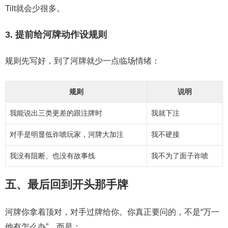
Tilt就会少很多。
3. 提前给河牌动作设规则
规则先写好，到了河牌就少一点临场情绪：
规则
说明
我能说出三类更差的跟注牌时
我就下注
对手是明显低诈唬玩家，河牌大加注
我不硬接
我没有阻断、也没有故事线
我不为了面子诈唬
五、最后回到开头那手牌
河牌你拿着顶对，对手过牌给你。你真正要问的，不是“万一
他有怎么办”，而是：