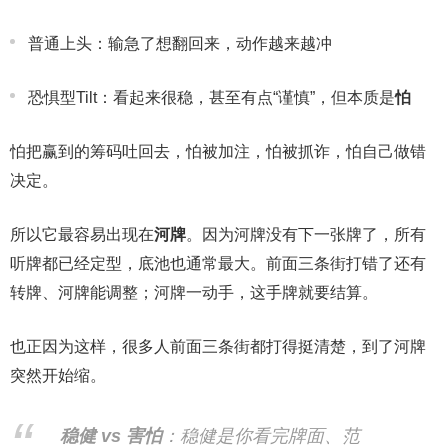
普通上头：输急了想翻回来，动作越来越冲
恐惧型Tilt：看起来很稳，甚至有点“谨慎”，但本质是
怕
怕把赢到的筹码吐回去，怕被加注，怕被抓诈，怕自己做错
决定。
所以它最容易出现在
河牌
。因为河牌没有下一张牌了，所有
听牌都已经定型，底池也通常最大。前面三条街打错了还有
转牌、河牌能调整；河牌一动手，这手牌就要结算。
也正因为这样，很多人前面三条街都打得挺清楚，到了河牌
突然开始缩。
稳健 vs 害怕
：稳健是你看完牌面、范