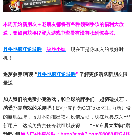
本周开始新朋友＋老朋友都将有各种领到手软的福利大放
送，要如何获得!?登入游戏中查看有没有收到惊喜啦。
丹牛也疯狂逆转胜
，
决胜小妹
，现在正是你加入的最好时
机！
逐梦参赛!百度 “
丹牛也疯狂逆转胜
”
了解更多
活跃新朋友限
量送
加入我们的免费扑克游戏，和全球的牌手们一起切磋技艺，
感受扑克游戏的乐趣吧！
EV扑克作为GGPoker在国内新开设
的旗舰品牌，每月不断推出福利反馈活动，现在只要成为EV
新用户，达成免费赛任务就可以获得——
“EV专属大宝箱”启
动码1组
加入EV扑克战队：
http://evpk7.com/96088
再送4张