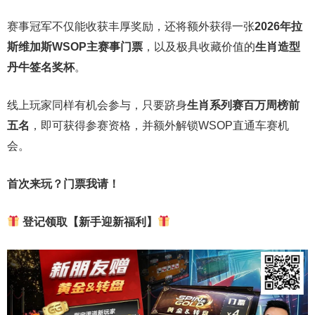
赛事冠军不仅能收获丰厚奖励，还将额外获得一张
2026
年拉
斯维加斯
WSOP
主赛事门票
，以及极具收藏价值的
生肖造型
丹牛签名奖杯
。
线上玩家同样有机会参与，只要跻身
生肖系列赛百万周榜前
五名
，即可获得参赛资格，并额外解锁WSOP直通车赛机
会。
首次来玩？门票我请！
登记领取【新手迎新福利】