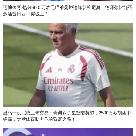
迈博体育 热刺6000万欧元瞄准曼城边锋萨维尼奥，德泽尔比能否
激活昔日西甲突破王？
皇马一夜完成三笔交易：青训双子星登陆英超，2500万截胡西甲
锋霸，大发体育助力你的致富之路！