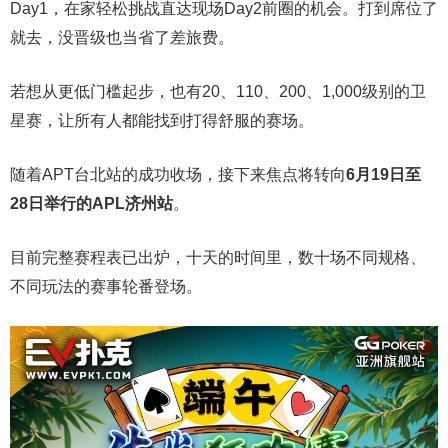
Day1，在家轻松挑战直达现场Day2前圈的机会。打到席位了
就去，没晋级也当省了差旅费。
若想从更低门槛起步，也有20、110、200、1,000级别的卫
星赛，让所有人都能找到打得舒服的赛场。
随着APT台北站的成功收场，接下来焦点将转向
6
月
19
日至
28
日举行的
APL
济州站
。
目前完整赛程表已出炉，十天的时间里，数十场不同规格、
不同玩法的赛事轮番登场。