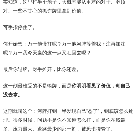
实知道，这里打半个池子，大概率能从更差的对子、弱顶
对、一些不甘心的抓诈牌里拿到价值。
可手指停住了。
你开始想：万一他慢打呢？万一他河牌等着我下注再加注
呢？万一我今天赢的这一点又吐回去呢？
最后你过牌。对手摊开，比你还差。
这一刻最难受的不是输牌，而是
你明明看见了价值，却自己
没去拿。
这期就聊这个：河牌打到一半发现自己“怂了”，到底该怎么处
理。很多时候，问题不是你不知道怎么打，而是你在钱最
多、压力最大、退路最少的那一刻，被恐惧接管了。