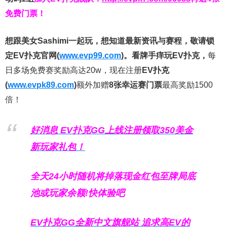
免费门票！
想跟美女Sashimi一起玩，
想知道最新资讯与赛程，
敬请锁
定EV扑克官网(
www.evp99.com
)。
看牌手痒玩EV扑克，
每
日多场免费赛奖励高达20w，现在注册
EV扑克
(
www.evpk89.com
)
额外加赠
8张幸运赛门票
最高奖励1500
倍！
好消息 EV扑克GG上线注册领取350美金
新玩家礼包！
全天24小时随机将掉落现金红包至牌局底
池或玩家余额!快体验吧
EV扑克GG
全新中文旗舰站
追求高EV
的