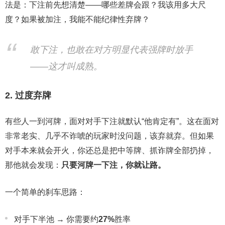
法是：下注前先想清楚——哪些差牌会跟？我该用多大尺
度？如果被加注，我能不能纪律性弃牌？
敢下注，也敢在对方明显代表强牌时放手
——这才叫成熟。
2. 过度弃牌
有些人一到河牌，面对对手下注就默认“他肯定有”。这在面对
非常老实、几乎不诈唬的玩家时没问题，该弃就弃。但如果
对手本来就会开火，你还总是把中等牌、抓诈牌全部扔掉，
那他就会发现：
只要河牌一下注，你就让路。
一个简单的刹车思路：
对手下半池 → 你需要约
27%
胜率