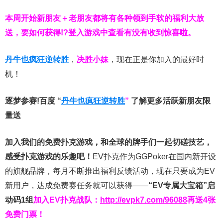
本周开始新朋友＋老朋友都将有各种领到手软的福利大放
送，要如何获得!?登入游戏中查看有没有收到惊喜啦。
丹牛也疯狂逆转胜
，
决胜小妹
，现在正是你加入的最好时
机！
逐梦参赛!百度 “
丹牛也疯狂逆转胜
”
了解更多
活跃新朋友限
量送
加入我们的免费扑克游戏，和全球的牌手们一起切磋技艺，
感受扑克游戏的乐趣吧！
EV扑克作为GGPoker在国内新开设
的旗舰品牌，每月不断推出福利反馈活动，现在只要成为EV
新用户，达成免费赛任务就可以获得——
“EV专属大宝箱”启
动码1组
加入EV扑克战队：
http://evpk7.com/96088
再送4张
免费门票！