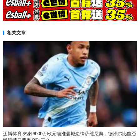
相关文章
迈博体育 热刺6000万欧元瞄准曼城边锋萨维尼奥，德泽尔比能否