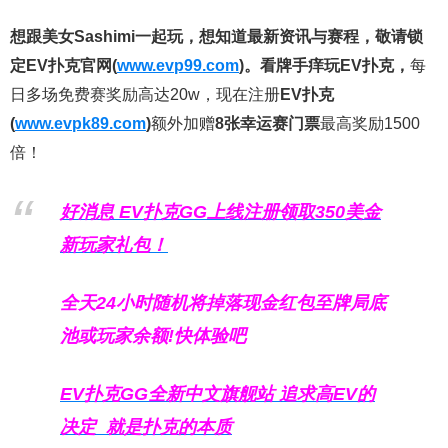
想跟美女Sashimi一起玩，
想知道最新资讯与赛程，
敬请锁
定EV扑克官网(
www.evp99.com
)。
看牌手痒玩EV扑克，
每
日多场免费赛奖励高达20w，现在注册
EV扑克
(
www.evpk89.com
)
额外加赠
8张幸运赛门票
最高奖励1500
倍！
好消息 EV扑克GG上线注册领取350美金
新玩家礼包！
全天24小时随机将掉落现金红包至牌局底
池或玩家余额!快体验吧
EV扑克GG
全新中文旗舰站
追求高EV
的
决定
就是扑克的本质