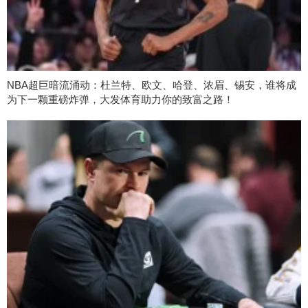
NBA超巨暗流涌动：杜兰特、欧文、哈登、浓眉、锡安，谁将成
为下一颗重磅炸弹，大发体育助力你的致富之路！