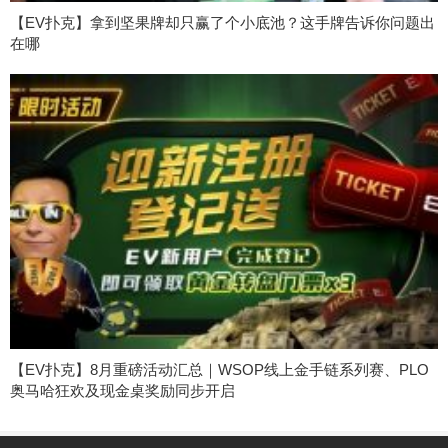
【EV扑克】拿到坚果牌却只赢了个小底池？这手牌告诉你问题出
在哪
【EV扑克】8月重磅活动汇总｜WSOP线上金手链系列赛、PLO
奥马哈狂欢及现金桌奖励同步开启