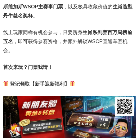
斯维加斯
WSOP
主赛事门票
，以及极具收藏价值的
生肖造型
丹牛签名奖杯
。
线上玩家同样有机会参与，只要跻身
生肖系列赛百万周榜前
五名
，即可获得参赛资格，并额外解锁WSOP直通车赛机
会。
首次来玩？门票我请！
登记领取【新手迎新福利】