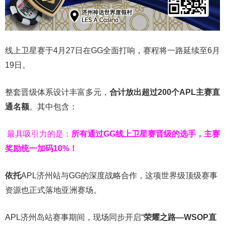
线上卫星赛于4月27日在GG全面打响，赛程将一路延续至6月
19日。
整套晋级体系设计丰富多元，
合计放出
超过200个
APL主赛直
通名额
。其中包含：
最具吸引力的是：
所有通过
GG
线上卫星赛晋级的选手，主赛
奖励统一加码
10%
！
依托
APL济州站与GG的深度战略合作，这项世界级顶级赛事
资源也正式落地亚洲赛场。
APL济州岛站赛事期间，现场同步开启“
荣耀之路
—WSOP
直