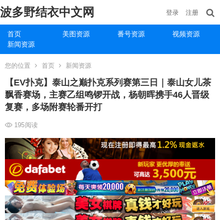
波多野结衣中文网
登录
注册
首页
美图资源
番号资源
视频资源
新闻资源
您的位置
首页
新闻资源
【EV扑克】泰山之巅扑克系列赛第三日｜泰山女儿茶
飘香赛场，主赛乙组鸣锣开战，杨朝晖携手46人晋级
复赛，多场附赛轮番开打
195
阅读