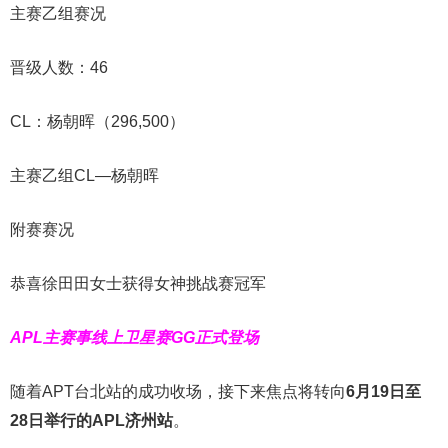
主赛乙组赛况
晋级人数：46
CL：杨朝晖（296,500）
主赛乙组CL—杨朝晖
附赛赛况
恭喜徐田田女士获得女神挑战赛冠军
APL主赛事线上卫星赛
GG正式登场
随着APT台北站的成功收场，接下来焦点将转向
6
月
19
日至
28
日举行的
APL
济州站
。