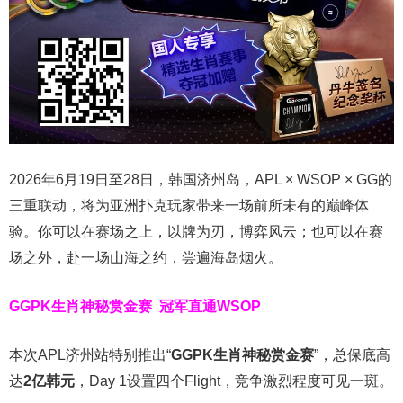
2026年6月19日至28日，韩国济州岛，APL × WSOP × GG的
三重联动，将为亚洲扑克玩家带来一场前所未有的巅峰体
验。
你可以在赛场之上，以牌为刃，博弈风云；也可以在赛
场之外，赴一场山海之约，尝遍海岛烟火。
GGPK生肖神秘赏金赛
冠军直通WSOP
本次APL济州站特别推出“
GGPK
生肖神秘赏金赛
”，总保底高
达
2
亿韩元
，Day 1设置四个Flight，竞争激烈程度可见一斑。