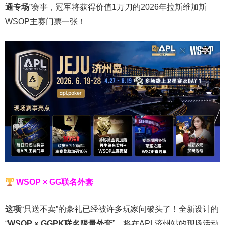
通专场
”赛事，冠军将获得价值1万刀的2026年拉斯维加斯
WSOP主赛门票一张！
WSOP × GG联名外套
这项
“只送不卖”的豪礼已经被许多玩家问破头了！全新设计的
“
WSOP x GGPK
联名限量外套
”，将在APL济州站的现场活动