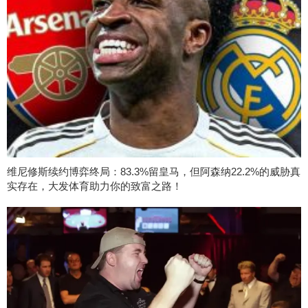
维尼修斯续约博弈终局：83.3%留皇马，但阿森纳22.2%的威胁真
实存在，大发体育助力你的致富之路！