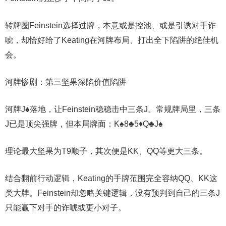
转牌圈Feinstein选择过牌，本意或是控池、或是引诱对手诈
唬，却恰好给了Keating在河牌布局、打出全下陷阱的绝佳机
会。
河牌惨剧：第三坚果深陷价值陷阱
河牌J♠落地，让Feinstein稳稳击中三条J。常规牌局里，三条
J已是顶尖强牌，但本局牌面：K♠8♣5♦Q♣J♠
理论最大坚果为T9顺子，其次便是KK、QQ等更大三条。
结合翻前行动逻辑，Keating的手牌范围完全容纳QQ、KK这
类大牌。Feinstein却忽略关键逻辑，没有预判到自己的三条J
只能赢下对手的诈唬或更小对子。