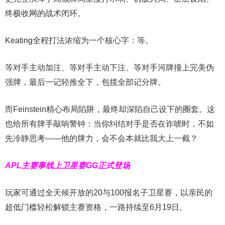
终极收网的战术闭环。
Keating全程打法浓缩为一个核心字：等。
等对手主动加注、等对手主动下注、等对手河牌撞上完美伪
强牌，最后一记轻推全下，包揽全部记分牌。
而Feinstein精心布局陷阱，最终却深陷自己设下的圈套。这
也给所有牌手敲响警钟：当你纠结对手是否在诈唬时，不如
先冷静思考——他的牌力，会不会本就比我大上一截？
APL主赛事线上卫星赛
GG正式登场
玩家可通过全天候开放的20与100报名子卫星赛，以亲民的
超低门槛轻松解锁主赛资格，一路持续至6月19日。