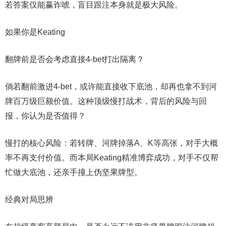
若答案仅能赢诈唬，盲目跟注本身就是极大风险。
如果你是Keating
翻牌前是否会考虑直接4-bet打出隔离？
倘若翻前激进4-bet，或许能直接收下底池，却再也拿不到河
牌百万级巨额价值。这种顶级慢打战术，背后的风险与回
报，你认为是否值得？
慢打的核心风险：若转牌、河牌掉落A、K等高张，对手大概
率不再支付价值。而本局Keating精准博弈成功，对手不仅帮
忙做大底池，还亲手撞上伪坚果牌型。
经典对局思辨