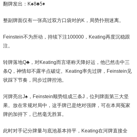
翻牌发出：K♠8♣5♦
整副牌面仅有一张高过双方口袋对的K，局势扑朔迷离。
Feinstein不为所动，持续下注100000，Keating再度沉稳跟
注。
转牌落地Q♣，对Keating而言堪称天降好运，他已然击中三
条Q，神情却不露半点破绽。Keating率先过牌，Feinstein见
状踩下节奏，同步过牌控池。
河牌亮出J♠，Feinstein顺势组成三条J，位列牌面第三大坚
果。放在常规对局中，这手牌已是绝对强牌，可在本局冤家
牌的加持下，已然毫无胜算。
此时对手记分牌量与底池基本持平，Keating在河牌直接全