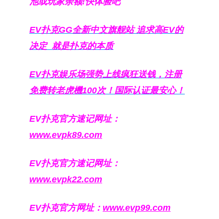
池或玩家余额!快体验吧
EV扑克GG
全新中文旗舰站
追求高EV
的
决定
就是扑克的本质
EV扑克娱乐场强势上线疯狂送钱，注册
免费转老虎機100次！国际认证最安心！
EV扑克官方速记网址：
www.evpk89.com
EV扑克官方速记网址：
www.evpk22.com
EV扑克官方网址：
www.evp99.com