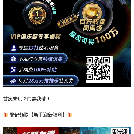
首次来玩？门票我请！
登记领取【新手迎新福利】