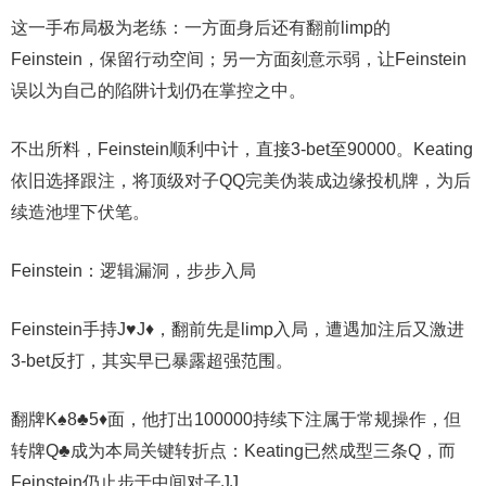
这一手布局极为老练：一方面身后还有翻前limp的
Feinstein，保留行动空间；另一方面刻意示弱，让Feinstein
误以为自己的陷阱计划仍在掌控之中。
不出所料，Feinstein顺利中计，直接3-bet至90000。Keating
依旧选择跟注，将顶级对子QQ完美伪装成边缘投机牌，为后
续造池埋下伏笔。
Feinstein：逻辑漏洞，步步入局
Feinstein手持J♥J♦，翻前先是limp入局，遭遇加注后又激进
3-bet反打，其实早已暴露超强范围。
翻牌K♠8♣5♦面，他打出100000持续下注属于常规操作，但
转牌Q♣成为本局关键转折点：Keating已然成型三条Q，而
Feinstein仍止步于中间对子JJ。