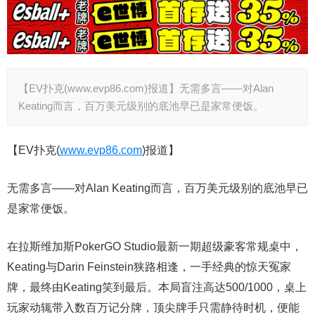
【EV扑克(www.evp86.com)报道】无需多言——对Alan
Keating而言，百万美元级别的底池早已是家常便饭。
【EV扑克(
www.evp86.com
)报道】
无需多言——对Alan Keating而言，百万美元级别的底池早已
是家常便饭。
在拉斯维加斯PokerGO Studio最新一期超级豪客常规桌中，
Keating与Darin Feinstein狭路相逢，一手经典的惊天冤家
牌，最终由Keating笑到最后。本局盲注高达500/1000，桌上
玩家动辄带入数百万记分牌，顶尖牌手只需静待时机，便能