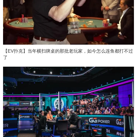
【EV扑克】当年横扫牌桌的那批老玩家，如今怎么连鱼都打不过
了