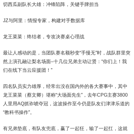
切西瓜副队长大雄：冲锋陷阵，关键手牌担当
JZ与阿里：情报专家，构建对手数据库
龙王菜菜：终结者，专攻决赛桌心理战
最让人感动的是，当团队赛名额秒变“手慢无”时，战队群里突
然上演孔融让梨名场面–十几位兄弟主动让贤：“你们上！我
们在线下当云应援团！”
四名队员实力雄厚，经常出没在国内外的各大赛事中，其中
龙王菜菜（蔡文卿）堪称“大场面先生”，去年CPG主赛3800
人里用AQ抓诈唬夺冠，这波操作至今仍是队友们津津乐道的
“教科书操作”。
有兄弟垫底，有队友兜底，赢了一起狂，输了一起扛，这就