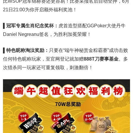
比WSOP冠军锦标赛还更容易！比赛采报名后自动全押，6月
21日21:00为你开启额外福利奖池！
▌
冠军专属生肖纪念奖杯：
虎首造型搭配GGPoker大使丹牛
Daniel Negreanu签名，为胜利加冕荣耀！
▌
特色昵称淘汰奖励：
只要在“端午神秘赏金粽霸赛”成功击败
任何特色昵称玩家，至官网登记就加赠
888T
刀赛事基金
。多
次猎杀同一玩家还可重复领取，刺激翻倍！