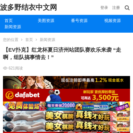
波多野结衣中文网
登录
注册
首页
美图资源
番号资源
视频资源
新闻资源
您的位置
首页
新闻资源
【EV扑克】红龙杯夏日济州站团队赛欢乐来袭 “走
啊，组队搞事情去！”
621
阅读