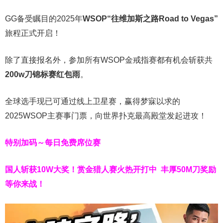
GG备受瞩目的2025年
WSOP“往维加斯之路Road to Vegas”
旅程正式开启！
除了直接报名外，参加所有WSOP金戒指赛都有机会斩获共
200w刀锦标赛红包雨
。
全球选手现已可通过线上卫星赛，赢得梦寐以求的
2025WSOP主赛事门票，向世界扑克最高殿堂发起进攻！
特别加码～每日免费席位赛
国人斩获
10W
大奖！
赏金猎人赛火热开打中 丰厚50M刀奖励
等你来战！