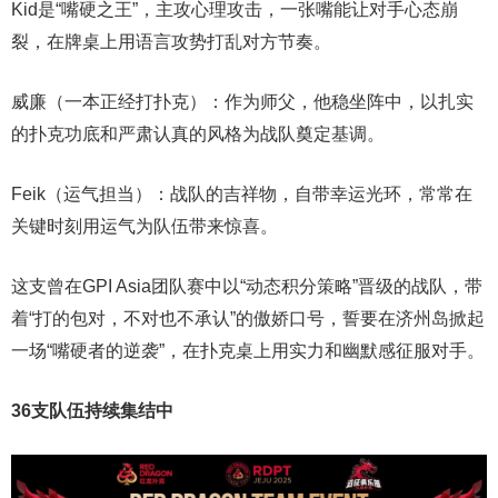
Kid是“嘴硬之王”，主攻心理攻击，一张嘴能让对手心态崩
裂，在牌桌上用语言攻势打乱对方节奏。
威廉（一本正经打扑克）：作为师父，他稳坐阵中，以扎实
的扑克功底和严肃认真的风格为战队奠定基调。
Feik（运气担当）：战队的吉祥物，自带幸运光环，常常在
关键时刻用运气为队伍带来惊喜。
这支曾在GPI Asia团队赛中以“动态积分策略”晋级的战队，带
着“打的包对，不对也不承认”的傲娇口号，誓要在济州岛掀起
一场“嘴硬者的逆袭”，在扑克桌上用实力和幽默感征服对手。
36支队伍持续集结中