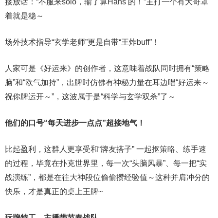
接放话：“不服来solo，输了算Hans 的！”主打一个有大哥罩
着就是稳～
场外技术指导“玄学老师”更是自带“王炸buff”！
人家可是《好运来》的创作者，这意味着战队同时拥有“策略
脑”和“欧气加持”，出牌时仿佛有神秘力量在耳边唱“好运来～
祝你牌运开～”，这波属于是“科学与玄学双杀”了～
他们的口号“每天进步一点点”超接地气！
比起盈利，这群人更享受和“牌友搭子” 一起抠策略、练手速
的过程，毕竟在扑克世界里，每一次“头脑风暴”、每一把“实
战演练”，都是在往大神段位偷偷攒经验值～这种并肩冲分的
快乐，才是真正的桌上王牌~
玩牌特工—主播带节奏战队