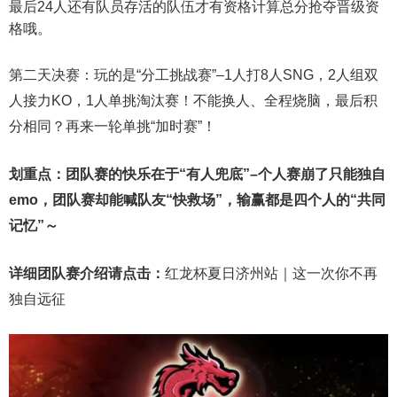
最后24人还有队员存活的队伍才有资格计算总分抢夺晋级资
格哦。
第二天决赛：玩的是“分工挑战赛”–1人打8人SNG，2人组双
人接力KO，1人单挑淘汰赛！不能换人、全程烧脑，最后积
分相同？再来一轮单挑“加时赛”！
划重点：团队赛的快乐在于“有人兜底”–个人赛崩了只能独自
emo，团队赛却能喊队友“快救场”，输赢都是四个人的“共同
记忆”～
详细团队赛介绍请点击：
红龙杯夏日济州站｜这一次你不再
独自远征