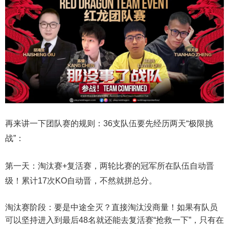
再来讲一下团队赛的规则：36支队伍要先经历两天“极限挑
战”：
第一天：淘汰赛+复活赛，两轮比赛的冠军所在队伍自动晋
级！累计17次KO自动晋，不然就拼总分。
淘汰赛阶段：要是中途全灭？直接淘汰没商量！如果有队员
可以坚持进入到最后48名就还能去复活赛“抢救一下”，只有在