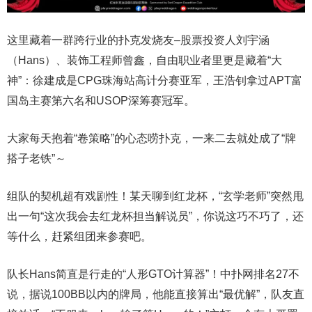
这里藏着一群跨行业的扑克发烧友–股票投资人刘宇涵
（Hans）、装饰工程师曾鑫，自由职业者里更是藏着“大
神”：徐建成是CPG珠海站高计分赛亚军，王浩钊拿过APT富
国岛主赛第六名和USOP深筹赛冠军。
大家每天抱着“卷策略”的心态唠扑克，一来二去就处成了“牌
搭子老铁”～
组队的契机超有戏剧性！某天聊到红龙杯，“玄学老师”突然甩
出一句“这次我会去红龙杯担当解说员”，你说这巧不巧了，还
等什么，赶紧组团来参赛吧。
队长Hans简直是行走的“人形GTO计算器”！中扑网排名27不
说，据说100BB以内的牌局，他能直接算出“最优解”，队友直