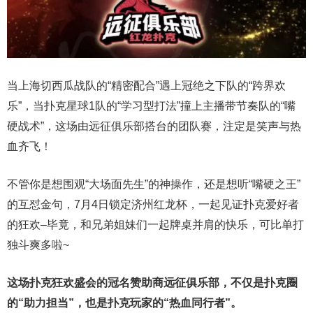
当上海切西瓜战队的“精密配合”遇上冠绝之下队的“跨界欢
乐”，当扑克星球1队的“学习型打法”撞上主播带节奏队的“嘴
硬战术”，这场由远征俱乐部搭台的团队赛，注定是笑声与热
血齐飞！
不管你是想围观“大场面先生”的神操作，还是想听“嘴硬之王”
的互怼金句，7月4日锁定济州红龙杯，一起见证扑克爱好者
的狂欢–毕竟，和兄弟姐妹们一起牌桌并肩的快乐，可比单打
独斗爽多啦~
这场扑克狂欢盛会的冠名赞助商远征俱乐部，不仅是扑克圈
的“助力担当”，也是扑克玩家的“热血同行者”。