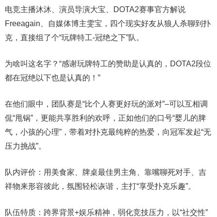
电竞主播沐沐、演员导演大宝、DOTA2赛事官方解说
Freeagain、自媒体博主雯宝，四个现实好友从狼人杀聊到扑
克，直接组了个“玩牌特工-冠绝之下”队。
为啥叫这名字？“感谢玩牌特工的赞助是认真的，DOTA2段位
都在冠绝以下也是认真的！”
在他们眼中，团队赛是“比个人赛更好玩的派对”–可以互相调
侃“甩锅”，更能共享胜利的欢呼，正如他们的口号“婴儿的脾
气，小孩的心理”，带着对扑克最纯粹的热爱，向冠军发起“无
压力挑战”。
队内评价：用美食家、牌桌最佳男主角、靠嘴聊死对手、吉
祥物来形容彼此，氛围轻松诙谐，主打“享受扑克乐趣”。
队伍特质：跨界背景+娱乐精神，弱化竞技压力，以“社交性”