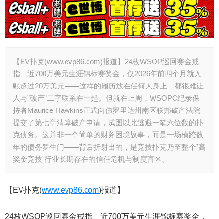
【EV扑克(www.evp86.com)报道】24枚WSOP巡回赛金戒
指、近700万美元生涯锦标赛奖金，仅2026年前四个月就入
账超过20万美元——这样的履历放在任何人身上，都很难让
人与”破产”二字联系在一起。但就在上周，WSOPC纪录保
持者Maurice Hawkins正式向佛罗里达州南区联邦破产法院
提交了第七章清算破产申请，试图以此逃避一笔六位数的扑
克债务。这并非一个简单的财务困境故事，而是一场横跨数
年的债务罗生门——背后折射出的，是竞技扑克乃至整个”高
奖金竞技”行业长期存在的信任危机与制度盲区。
【EV扑克(
www.evp86.com
)报道】
24枚WSOP巡回赛金戒指、近700万美元生涯锦标赛奖金，