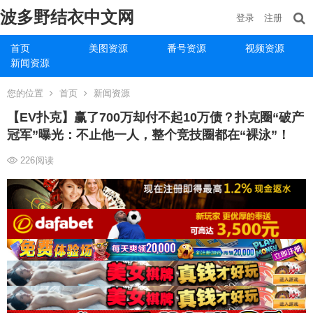
波多野结衣中文网
登录
注册
首页
美图资源
番号资源
视频资源
新闻资源
您的位置
首页
新闻资源
【EV扑克】赢了700万却付不起10万债？扑克圈“破产
冠军”曝光：不止他一人，整个竞技圈都在“裸泳”！
226
阅读