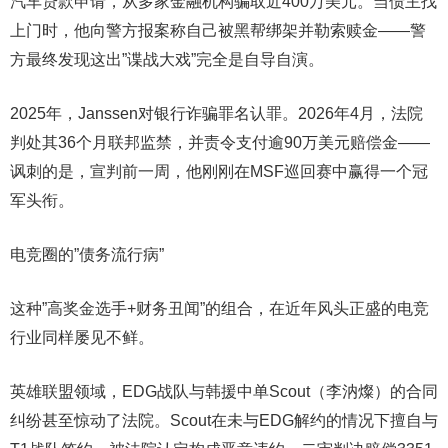
汽车贷款申请，从多家金融机构骗取近400万美元。当债主找
上门时，他向警方报案称自己被黑帮绑架并勒索赎金——警
方最终发现这出”谍战大戏”完全是自导自演。
2025年，Janssen对银行诈骗罪名认罪。2026年4月，法院
判处其36个月联邦监禁，并责令支付逾90万美元赔偿金——
讽刺的是，宣判前一周，他刚刚在MSF巡回赛中赢得一个冠
军头衔。
电竞圈的”债务流行病”
这种”高奖金选手+财务丑闻”的组合，在近年风头正盛的电竞
行业同样屡见不鲜。
英雄联盟领域，EDG战队与韩援中单Scout（李汭燦）的合同
纠纷甚至惊动了法院。Scout在未与EDG解约的情况下擅自与