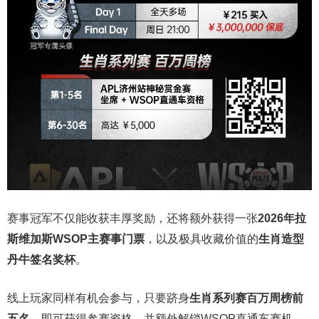
赛事冠军不仅能收获丰厚奖励，还将额外获得一张
2026
年拉
斯维加斯
WSOP
主赛事门票
，以及极具收藏价值的
生肖造型
丹牛签名奖杯
。
线上玩家同样有机会参与，只要跻身
生肖系列赛百万周榜前
五名
，即可获得参赛资格，并额外解锁WSOP直通车赛机