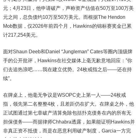
元；4月23日，他申请破产，声称资产估值在50万至100万美
元之间，总负债约10万至50万美元。而根据The Hendon
Mob数据，仅2026年前四个月，Hawkins的锦标赛奖金已累
计217,254美元。
面对Shaun Deeb和Daniel “Jungleman” Cates等圈内顶级牌
手的公开批评，Hawkins在社交媒体上毫无歉意地回应：”你
们去追热浪吧……我在建立优势。24枚戒指之后——还在持
续”。
在牌桌上，他毫无争议是WSOPC史上第一人——24枚戒
指，领先第二名整整4枚，且差距仍在扩大。在牌桌之外，他
正试图通过第七章破产清算免除包括扑克债务在内的所有无
担保债务——而据律师Chhabra透露，如果能证明Hawkins并
非真正资不抵债，而是在恶意利用破产制度，Garcia一方完