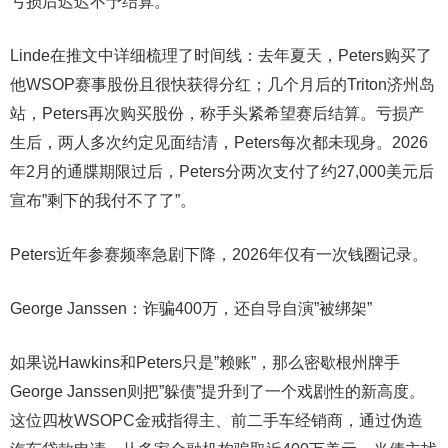
亏损后迟迟不予结算。
Linde在推文中详细梳理了时间线：去年夏天，Peters购买了
他WSOP赛事股份且很快获得分红；几个月后的Triton济州岛
站，Peters再次购买股份，称手头紧希望赛后结算。亏损产
生后，两人多次约定见面结清，Peters每次都未现身。2026
年2月的通牒期限过后，Peters分两次支付了约27,000美元后
宣布”剩下的我付不了了”。
Peters近年参赛频率急剧下降，2026年仅有一次钱圈记录。
George Janssen：诈骗400万，还自导自演”被绑架”
如果说Hawkins和Peters只是”赖账”，那么密歇根州牌手
George Janssen则把”躲债”提升到了一个戏剧性的新高度。
这位四枚WSOPC金戒指得主、前二手车经销商，通过伪造