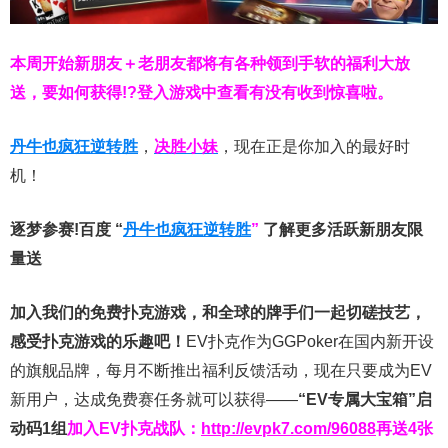
本周开始新朋友＋老朋友都将有各种领到手软的福利大放
送，要如何获得!?登入游戏中查看有没有收到惊喜啦。
丹牛也疯狂逆转胜
，
决胜小妹
，现在正是你加入的最好时
机！
逐梦参赛!百度 “
丹牛也疯狂逆转胜
”
了解更多
活跃新朋友限
量送
加入我们的免费扑克游戏，和全球的牌手们一起切磋技艺，
感受扑克游戏的乐趣吧！
EV扑克作为GGPoker在国内新开设
的旗舰品牌，每月不断推出福利反馈活动，现在只要成为EV
新用户，达成免费赛任务就可以获得——
“EV专属大宝箱”启
动码1组
加入EV扑克战队：
http://evpk7.com/96088
再送4张