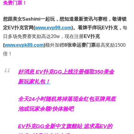
免费门票！
想跟美女Sashimi一起玩，
想知道最新资讯与赛程，
敬请锁
定EV扑克官网(
www.evp99.com
)。
看牌手痒玩EV扑克，
每
日多场免费赛奖励高达20w，现在注册
EV扑克
(
www.evpk89.com
)
额外加赠
8张幸运赛门票
最高奖励1500
倍！
好消息 EV扑克GG上线注册领取350美金
新玩家礼包！
全天24小时随机将掉落现金红包至牌局底
池或玩家余额!快体验吧
EV扑克GG
全新中文旗舰站
追求高EV
的