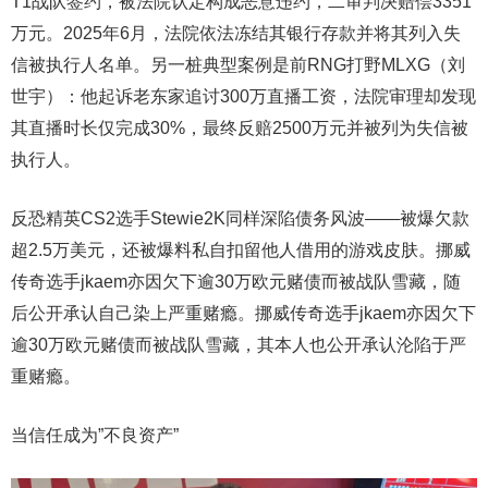
T1战队签约，被法院认定构成恶意违约，二审判决赔偿3351
万元。2025年6月，法院依法冻结其银行存款并将其列入失
信被执行人名单。另一桩典型案例是前RNG打野MLXG（刘
世宇）：他起诉老东家追讨300万直播工资，法院审理却发现
其直播时长仅完成30%，最终反赔2500万元并被列为失信被
执行人。
反恐精英CS2选手Stewie2K同样深陷债务风波——被爆欠款
超2.5万美元，还被爆料私自扣留他人借用的游戏皮肤。挪威
传奇选手jkaem亦因欠下逾30万欧元赌债而被战队雪藏，随
后公开承认自己染上严重赌瘾。挪威传奇选手jkaem亦因欠下
逾30万欧元赌债而被战队雪藏，其本人也公开承认沦陷于严
重赌瘾。
当信任成为”不良资产”