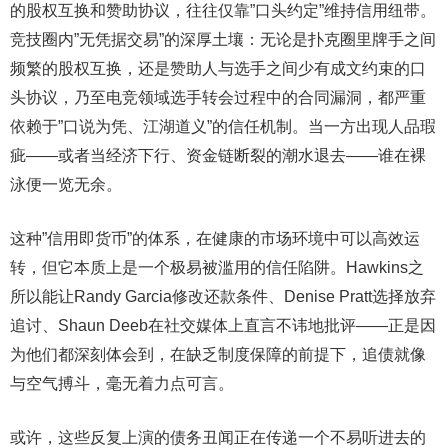
的股权互换和赞助协议，往往仅靠”口头约定”维持信用纽带。
竞技圈内”无凭据交易”的深厚土壤：无论是扑克圈里牌手之间
频繁的股权互换，还是赞助人与选手之间少有成文约束的口
头协议，乃至电竞领域选手转会过程中的合同漏洞，都严重
依赖于”口说为凭、江湖道义”的信任机制。当一方出现人品瑕
疵——或者当经济下行、资金链断裂的潮水退去——谁在裸
泳便一览无余。
这种”信用即货币”的体系，在健康的市场环境中可以高效运
转，但它本质上是一个极易被滥用的信任陷阱。Hawkins之
所以能让Randy Garcia修改还款条件、Denise Pratt选择放弃
追讨、Shaun Deeb在社交媒体上直言不讳地批评——正是因
为他们都深刻体会到，在缺乏制度保障的前提下，追债就像
与空气搏斗，毫无着力点可言。
或许，这些反复上演的债务丑闻正在传递一个不易听进去的