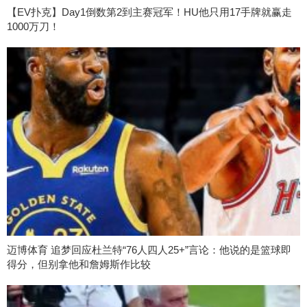
【EV扑克】Day1倒数第2到主赛冠军！HU他只用17手牌就赢走
1000万刀！
迈博体育 追梦回应杜兰特“76人四人25+”言论：他说的是篮球即
得分，但别拿他和詹姆斯作比较