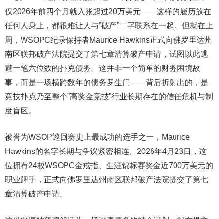
仅2026年前四个月就入账超过20万美元——这样的履历放在
任何人身上，都很难让人与”破产”二字联系在一起。但就在上
周，WSOPC纪录保持者Maurice Hawkins正式向佛罗里达州
南区联邦破产法院提交了第七章清算破产申请，试图以此逃
避一笔六位数的扑克债务。这并非一个简单的财务困境故
事，而是一场横跨数年的债务罗生门——背后折射出的，是
竞技扑克乃至整个”高奖金竞技”行业长期存在的信任危机与制
度盲区。
被誉为WSOP巡回赛史上最成功的选手之一，Maurice
Hawkins的名字长期与争议紧密相连。2026年4月23日，这
位拥有24枚WSOPC金戒指、生涯锦标赛奖金近700万美元的
职业牌手，正式向佛罗里达州南区联邦破产法院提交了第七
章清算破产申请。