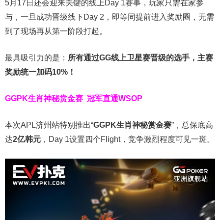
5月17日还会迎来关键的线上Day 1赛事，玩家只需在家参
与，一旦成功晋级线下Day 2，即等同提前进入奖励圈，无需
到了现场再从第一阶段打起。
最具吸引力的是：
所有通过
GG
线上卫星赛晋级的选手，主赛
奖励统一加码
10%
！
GGPK生肖神秘赏金赛
冠军直通WSOP
本次APL济州站特别推出“
GGPK
生肖神秘赏金赛
”，总保底高
达
2
亿韩元
，Day 1设置四个Flight，竞争激烈程度可见一斑。