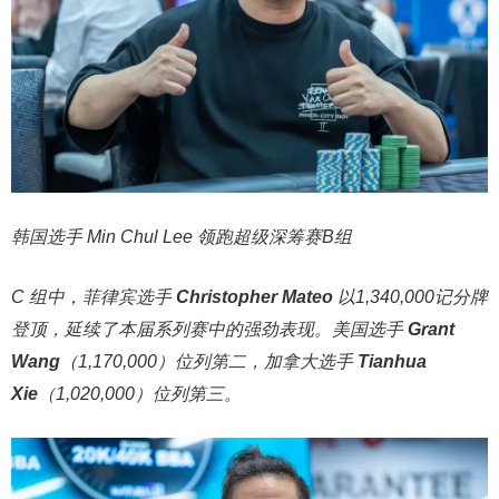
韩国选手 Min Chul Lee 领跑超级深筹赛B组
C 组中，菲律宾选手
Christopher Mateo
以1,340,000记分牌
登顶，延续了本届系列赛中的强劲表现。美国选手
Grant
Wang
（1,170,000）位列第二，加拿大选手
Tianhua
Xie
（1,020,000）位列第三。