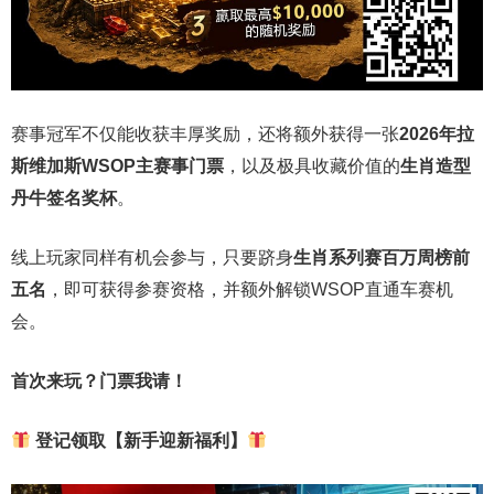
赛事冠军不仅能收获丰厚奖励，还将额外获得一张
2026
年拉
斯维加斯
WSOP
主赛事门票
，以及极具收藏价值的
生肖造型
丹牛签名奖杯
。
线上玩家同样有机会参与，只要跻身
生肖系列赛百万周榜前
五名
，即可获得参赛资格，并额外解锁WSOP直通车赛机
会。
首次来玩？门票我请！
登记领取【新手迎新福利】