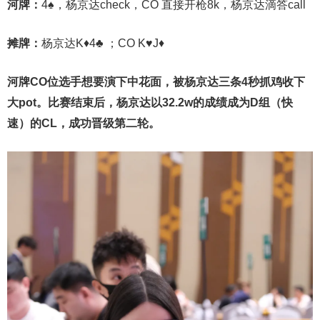
河牌：
4♠，杨京达check，CO 直接开枪8k，杨京达滴答call
摊牌：
杨京达K♦4♣ ；CO K♥J♦
河牌CO位选手想要演下中花面，被杨京达三条4秒抓鸡收下
大pot。比赛结束后，杨京达以32.2w的成绩成为D组（快
速）的CL，成功晋级第二轮。