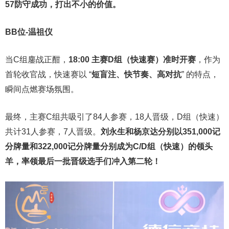
57防守成功，打出不小的价值。
BB位-温祖仪
当C组鏖战正酣，
18:00 主赛D组（快速赛）准时开赛
，作为
首轮收官战，快速赛以 “
短盲注、快节奏、高对抗
” 的特点，
瞬间点燃赛场氛围。
最终，主赛C组共吸引了84人参赛，18人晋级，D组（快速）
共计31人参赛，7人晋级。
刘永生和杨京达分别以351,000记
分牌量和322,000记分牌量分别成为C/D组（快速）的领头
羊，率领最后一批晋级选手们冲入第二轮！