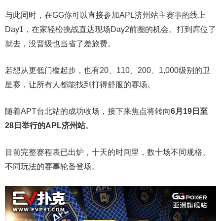
与此同时，在GG你可以直接参加APL济州站主赛事的线上
Day1，在家轻松挑战直达现场Day2前圈的机会。打到席位了
就去，没晋级也当省了差旅费。
若想从更低门槛起步，也有20、110、200、1,000级别的卫
星赛，让所有人都能找到打得舒服的赛场。
随着APT台北站的成功收场，接下来焦点将转向
6
月
19
日至
28
日举行的
APL
济州站
。
目前完整赛程表已出炉，十天的时间里，数十场不同规格、
不同玩法的赛事轮番登场。