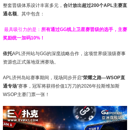
整套晋级体系设计丰富多元，
合计放出
超过200个
APL主赛直
通名额
。其中包含：
最具吸引力的是：
所有通过
GG
线上卫星赛晋级的选手，主赛
奖励统一加码
10%
！
依托
APL济州站与GG的深度战略合作，这项世界级顶级赛事
资源也正式落地亚洲赛场。
APL济州岛站赛事期间，现场同步开启“
荣耀之路
—WSOP
直
通专场
”赛事，冠军将获得价值1万刀的2026年拉斯维加斯
WSOP主赛门票一张！