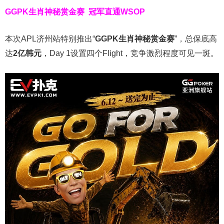
GGPK生肖神秘赏金赛
冠军直通WSOP
本次APL济州站特别推出“
GGPK
生肖神秘赏金赛
”，总保底高
达
2
亿韩元
，Day 1设置四个Flight，竞争激烈程度可见一斑。