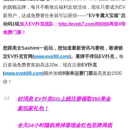
的旗舰品牌，每月不断推出福利反馈活动，现在只要成为EV
新用户，达成免费赛任务就可以获得——
“EV专属大宝箱”启
动码1组
加入EV扑克战队：
http://evpk7.com/96088
再送4张
免费门票！
想跟美女Sashimi一起玩，
想知道最新资讯与赛程，
敬请锁
定EV扑克官网(
www.evp99.com
)。
看牌手痒玩EV扑克，
每
日多场免费赛奖励高达20w，现在注册
EV扑克
(
www.evpk89.com
)
额外加赠
8张幸运赛门票
最高奖励1500
倍！
好消息 EV扑克GG上线注册领取350美金
新玩家礼包！
全天24小时随机将掉落现金红包至牌局底