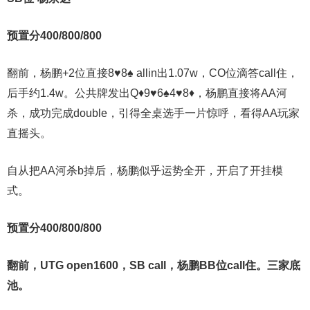
预置分400/800/800
翻前，杨鹏+2位直接8♥8♠ allin出1.07w，CO位滴答call住，
后手约1.4w。公共牌发出Q♦9♥6♠4♥8♦，杨鹏直接将AA河
杀，成功完成double，引得全桌选手一片惊呼，看得AA玩家
直摇头。
自从把AA河杀b掉后，杨鹏似乎运势全开，开启了开挂模
式。
预置分400/800/800
翻前，UTG open1600，SB call，杨鹏BB位call住。三家底
池。