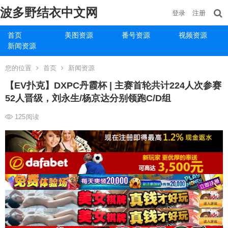
波多野结衣中文网
登录
注册
首页
美图资源
番号资源
视频资源
新闻资源
您的位置
首页
新闻资源
【EV扑克】DXPC丹霞杯 | 主赛首轮共计224人次参赛
52人晋级，刘永生/杨京达分别领跑C/D组
125
阅读