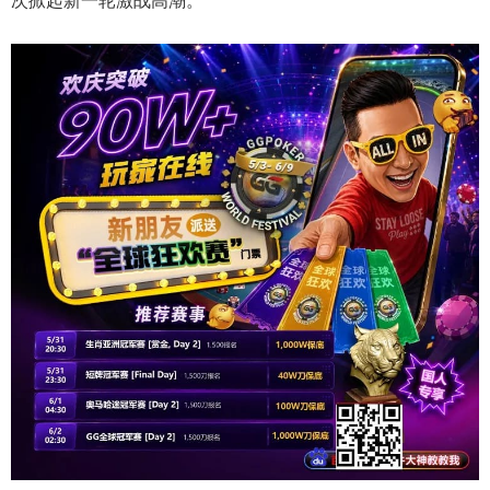
次掀起新一轮激战高潮。