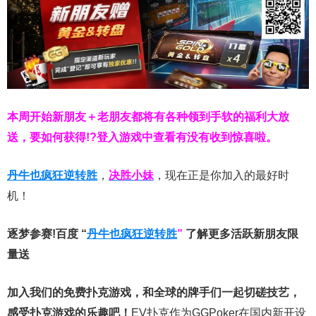
本周开始新朋友＋老朋友都将有各种领到手软的福利大放
送，要如何获得!?登入游戏中查看有没有收到惊喜啦。
丹牛也疯狂逆转胜
，
决胜小妹
，现在正是你加入的最好时
机！
逐梦参赛!百度 “
丹牛也疯狂逆转胜
”
了解更多
活跃新朋友限
量送
加入我们的免费扑克游戏，和全球的牌手们一起切磋技艺，
感受扑克游戏的乐趣吧！
EV扑克作为GGPoker在国内新开设