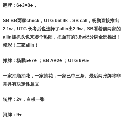
翻牌：6♣3♥8♣，
SB BB两家check，UTG bet 4k，SB call，杨鹏直接推出
2.1w，UTG 长考后也选择了allin出2.9w，SB看着前两家的
allin抓抓头也来凑个热闹，把面前的3.8w记分牌全部推出！
精彩！三家allin！
摊牌：
杨鹏5♣7♣ ；BB A♣2♣ ；UTG 6♥6♦
一家抽顺抽花，一家抽花，一家已中三条。最后两张牌将非
常具有决定性意义
转牌：2♥，白板一张
河牌：9♥