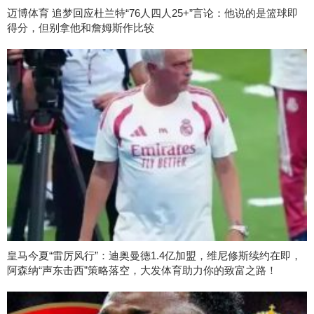
迈博体育 追梦回应杜兰特“76人四人25+”言论：他说的是篮球即
得分，但别拿他和詹姆斯作比较
皇马今夏“雷厉风行”：迪奥曼德1.4亿加盟，维尼修斯续约在即，
阿森纳“声东击西”策略落空，大发体育助力你的致富之路！