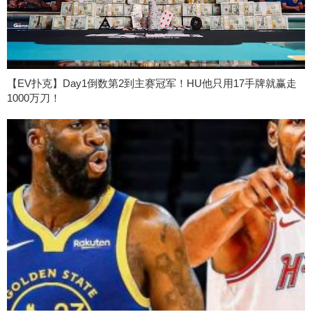
【EV扑克】Day1倒数第2到主赛冠军！HU他只用17手牌就赢走
1000万刀！