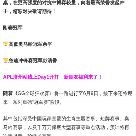
桌，在更高强度的对抗中博弈较量，向着最高荣誉发起冲
击，精彩对决敬请期待！
附赛冠军
高低奥马哈冠军
余平
急速冲锋赛冠军
彭清香
APL济州站线上Day1开打
新朋友福利来了！
随着《
GG全球狂欢赛》将一路进行至6月9日，接下来还将迎
来一系列重磅“冠军赛”阶段。
其中包括深受中国玩家喜爱的生肖主题赛事、短牌赛事、奥
马哈赛事，以及千万刀保底大型赛事等重点活动，预计将再