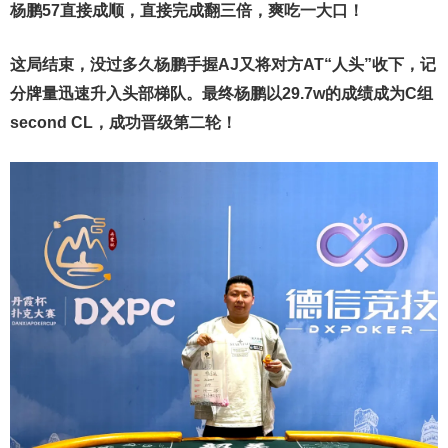
杨鹏57直接成顺，直接完成翻三倍，爽吃一大口！
这局结束，没过多久杨鹏手握AJ又将对方AT“人头”收下，记
分牌量迅速升入头部梯队。最终杨鹏以29.7w的成绩成为C组
second CL，成功晋级第二轮！