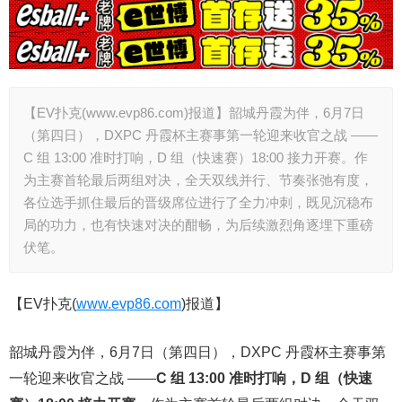
【EV扑克(www.evp86.com)报道】韶城丹霞为伴，6月7日
（第四日），DXPC 丹霞杯主赛事第一轮迎来收官之战 ——
C 组 13:00 准时打响，D 组（快速赛）18:00 接力开赛。作
为主赛首轮最后两组对决，全天双线并行、节奏张弛有度，
各位选手抓住最后的晋级席位进行了全力冲刺，既见沉稳布
局的功力，也有快速对决的酣畅，为后续激烈角逐埋下重磅
伏笔。
【EV扑克(
www.evp86.com
)报道】
韶城丹霞为伴，6月7日（第四日），DXPC 丹霞杯主赛事第
一轮迎来收官之战 ——
C 组 13:00 准时打响，D 组（快速