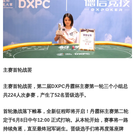
主赛首轮战罢
主赛首轮战罢，第二届DXPC丹霞杯
主赛第一轮三个小组总
共
224人次参赛
，产生了52
名晋级选手
。
首轮激战落下帷幕，全新征程即将开启！丹霞杯主赛第二轮
定于6月8日中午12:00 正式打响。从本轮开始，赛事将一路
持续角逐，直至最终冠军诞生。晋级选手们将再度落座牌