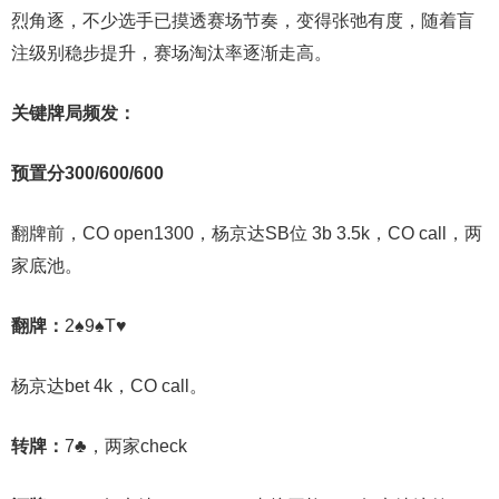
烈角逐，不少选手已摸透赛场节奏，变得张弛有度，随着盲
注级别稳步提升，赛场淘汰率逐渐走高。
关键牌局频发：
预置分300/600/600
翻牌前，CO open1300，杨京达SB位 3b 3.5k，CO call，两
家底池。
翻牌：
2♠9♠T♥
杨京达bet 4k，CO call。
转牌：
7♣，两家check