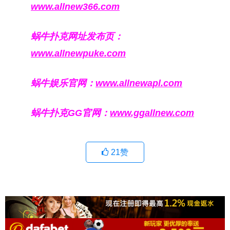
www.allnew366.com
蜗牛扑克网址发布页：
www.allnewpuke.com
蜗牛娱乐官网：
www.allnewapl.com
蜗牛扑克GG官网：
www.ggallnew.com
21
赞