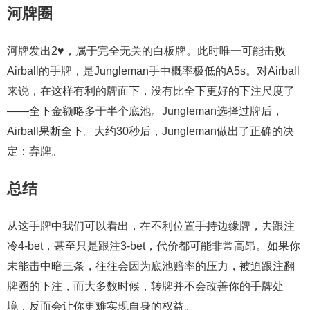
河牌圈
河牌发出2♥，属于完全无关的白板牌。此时唯一可能击败
Airball的手牌，是Jungleman手中概率极低的A5s。对Airball
来说，在这样有利的牌面下，没有比全下更好的下注尺度了
——全下金额略多于半个底池。Jungleman选择过牌后，
Airball果断全下。大约30秒后，Jungleman做出了正确的决
定：弃牌。
总结
从这手牌中我们可以看出，在不利位置手持边缘牌，去跟注
冷4-bet，甚至只是跟注3-bet，代价都可能非常高昂。如果你
未能击中暗三条，往往会因为底池赔率的压力，被迫跟注翻
牌圈的下注，而大多数时候，转牌并不会改善你的手牌处
境，反而会让你更难实现自身的权益。