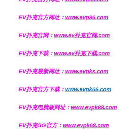
EV扑克官方网址：
www.evp86.com
EV扑克官网：
www.ev扑克官网.com
EV扑克下载：
www.ev扑克下载.com
EV扑克最新网址：
www.evpks.com
EV扑克官方下载：
www.evpk66.com
EV扑克电脑版网址：
www.evpk88.com
EV扑克GG官方：
www.evpk68.com