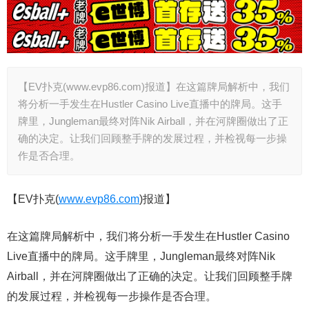
【EV扑克(www.evp86.com)报道】在这篇牌局解析中，我们
将分析一手发生在Hustler Casino Live直播中的牌局。这手
牌里，Jungleman最终对阵Nik Airball，并在河牌圈做出了正
确的决定。让我们回顾整手牌的发展过程，并检视每一步操
作是否合理。
【EV扑克(
www.evp86.com
)报道】
在这篇牌局解析中，我们将分析一手发生在Hustler Casino
Live直播中的牌局。这手牌里，Jungleman最终对阵Nik
Airball，并在河牌圈做出了正确的决定。让我们回顾整手牌
的发展过程，并检视每一步操作是否合理。