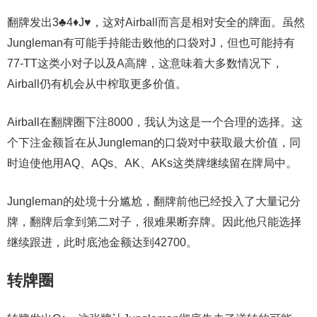
翻牌发出3♣4♦J♥，这对Airball而言是相对安全的牌面。虽然
Jungleman有可能手持能击败他的口袋对J，但也可能持有
77-TT这类小对子以及A高牌，这意味着大多数情况下，
Airball仍有机会从中榨取更多价值。
Airball在翻牌圈下注8000，我认为这是一个合理的选择。这
个下注金额旨在从Jungleman的口袋对中获取最大价值，同
时迫使他用AQ、AQs、AK、AKs这类牌继续留在牌局中。
Jungleman的处境十分尴尬，翻牌前他已经投入了大量记分
牌，翻牌后拿到第二对子，很难果断弃牌。因此他只能选择
继续跟进，此时底池金额达到42700。
转牌圈