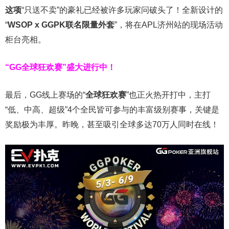
这项
“只送不卖”的豪礼已经被许多玩家问破头了！全新设计的
“
WSOP x GGPK
联名限量外套
”，将在APL济州站的现场活动
柜台亮相。
“GG全球狂欢赛”盛大进行中！
最后，GG线上赛场的“
全球狂欢赛
”也正火热开打中，主打
“低、中高、超级”4个全民皆可参与的丰富级别赛事，关键是
奖励极为丰厚。
昨晚，甚至吸引全球多达70万人同时在线！