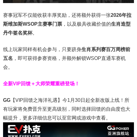
赛事冠军不仅能收获丰厚奖励，还将额外获得一张
2026
年拉
斯维加斯
WSOP
主赛事门票
，以及极具收藏价值的
生肖造型
丹牛签名奖杯
。
线上玩家同样有机会参与，只要跻身
生肖系列赛百万周榜前
五名
，即可获得参赛资格，并额外解锁WSOP直通车赛机
会。
全新VIP回馈＋大师荣耀
重磅登场！
GG
【VIP回馈之海洋礼遇】今1月30日起全新改版上线！所
有玩家将免费晋升至更高级别，同时选择回馈的自由度也大
幅提升，更多详细信息可以至官网或游戏中查看。