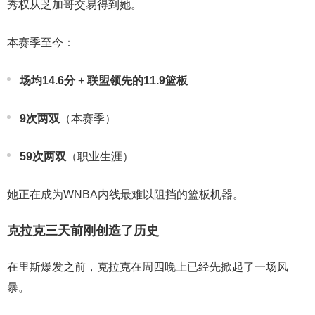
秀权从芝加哥交易得到她。
本赛季至今：
场均14.6分
+
联盟领先的11.9篮板
9次两双
（本赛季）
59次两双
（职业生涯）
她正在成为WNBA内线最难以阻挡的篮板机器。
克拉克三天前刚创造了历史
在里斯爆发之前，克拉克在周四晚上已经先掀起了一场风
暴。