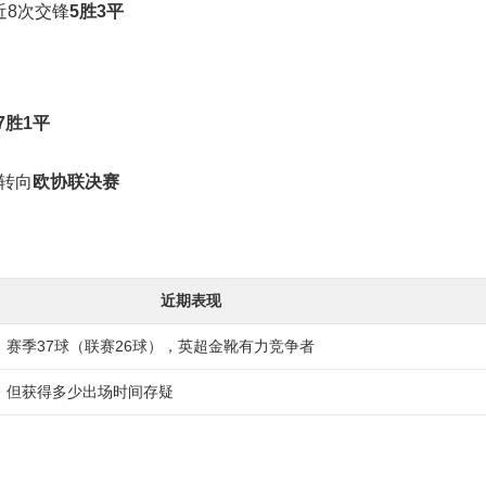
近8次交锋
5胜3平
7胜1平
转向
欧协联决赛
近期表现
，赛季37球（联赛26球），英超金靴有力竞争者
，但获得多少出场时间存疑