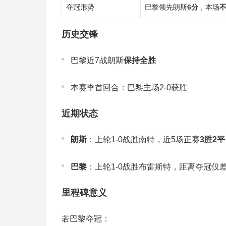
夺冠形势
巴黎领先朗斯
6分
，本场
历史交锋
巴黎近7战朗斯
保持全胜
本赛季首回合：巴黎主场2-0获胜
近期状态
朗斯
：上轮1-0战胜南特，近5场正赛
3胜2平
巴黎
：上轮1-0战胜布雷斯特，距离夺冠仅差
里程碑意义
若巴黎夺冠：