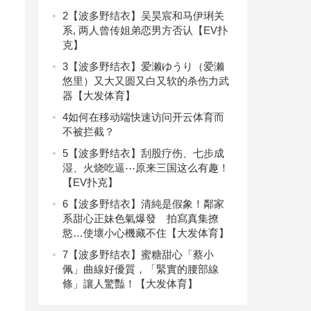
2
【波多野结衣】吴昊宸和马伊琍关
系, 两人曾传姐弟恋男方否认【EV扑
克】
3
【波多野结衣】爱濑ゆうり（爱濑
悠里）又大又圆又白又软的杀伤力武
器【大发体育】
4
如何在移动端快速访问开云体育而
不被拦截？
5
【波多野结衣】刮股疗伤、七步成
湿、火烧吃逼⋯原来三国这么有趣！
【EV扑克】
6
【波多野结衣】清純是假象！鄰家
系甜心正妹色氣爆發 拍寫真集撩
慾…使壞小心機藏不住【大发体育】
7
【波多野结衣】蜜糖甜心「蔡小
佩」曲線好優質，「緊實的腰部線
條」讓人驚豔！【大发体育】