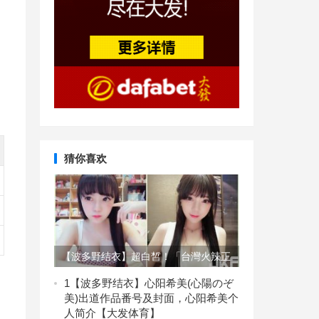
猜你喜欢
【波多野结衣】超白皙！「台灣火辣正
妹」氣質外型太誘人啦！滿滿的「低胸
1
【波多野结衣】心阳希美(心陽のぞ
美)出道作品番号及封面，心阳希美个
視角」讓人不要不要…【大发体育】
人简介【大发体育】