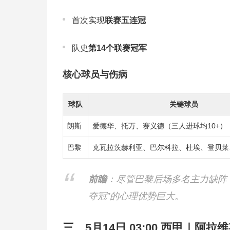
首次实现
联赛五连冠
队史
第14个联赛冠军
核心球员与伤病
球队
关键球员
朗斯
爱德华、托万、赛义德（三人进球均10+）
巴黎
克瓦拉茨赫利亚、巴尔科拉、杜埃、登贝莱
前瞻
：尽管巴黎后场多名主力缺阵
夺冠”的心理优势巨大。
三、5月14日 03:00 西甲｜阿拉维