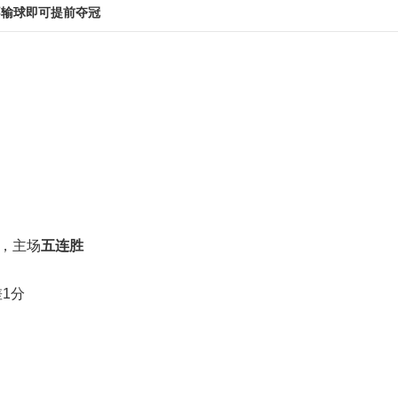
不输球即可提前夺冠
，主场
五连胜
1分