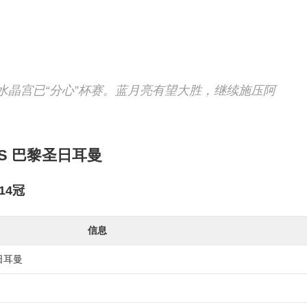
水晶宫已“分心”杯赛。蓝月亮有望大胜，继续施压阿
 VS 巴黎圣日耳曼
14冠
信息
日耳曼