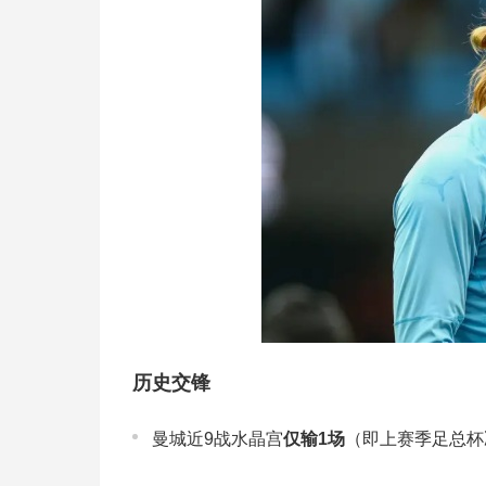
历史交锋
曼城近9战水晶宫
仅输1场
（即上赛季足总杯决