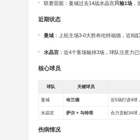
联赛层面：曼城过去14战水晶宫
只输1场
，
近期状态
曼城
：上轮主场3-0大胜布伦特福德，近8战
水晶宫
：近4个客场输掉3场，球队注意力已
核心球员
球队
关键球员
曼城
哈兰德
近5场打进4球
水晶宫
萨尔 + 马特塔
合力贡献34球
伤病情况