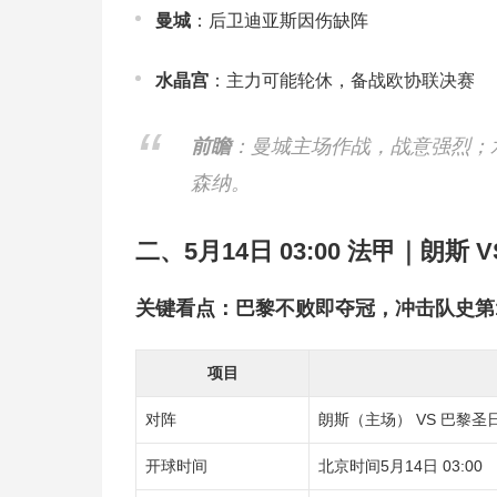
曼城
：后卫迪亚斯因伤缺阵
水晶宫
：主力可能轮休，备战欧协联决赛
前瞻
：曼城主场作战，战意强烈；
森纳。
二、5月14日 03:00 法甲｜朗斯
关键看点：巴黎不败即夺冠，冲击队史第
项目
对阵
朗斯（主场） VS 巴黎圣
开球时间
北京时间5月14日 03:00