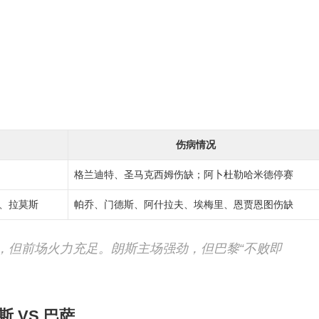
伤病情况
格兰迪特、圣马克西姆伤缺；阿卜杜勒哈米德停赛
、拉莫斯
帕乔、门德斯、阿什拉夫、埃梅里、恩贾恩图伤缺
，但前场火力充足。朗斯主场强劲，但巴黎“不败即
斯 VS 巴萨