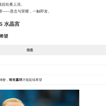
战役轮番上演。
赛——悬念与荣耀，一触即发。
VS 水晶宫
希望
信息
纳
5分
，
唯有赢球
才能延续希望