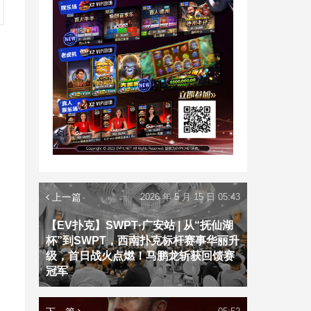
上一篇
2026 年 5 月 15 日 05:43
【EV扑克】SWPT·广安站 | 从“抚仙湖
杯”到SWPT，西南扑克标杆赛事华丽升
级，首日战火点燃！马鹏龙斩获回馈赛
冠军