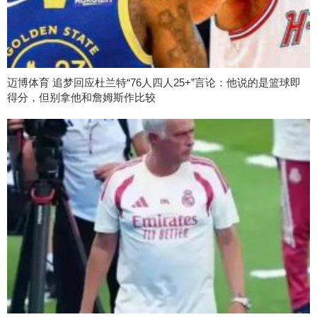
迈博体育 追梦回应杜兰特“76人四人25+”言论：他说的是篮球即
得分，但别拿他和詹姆斯作比较