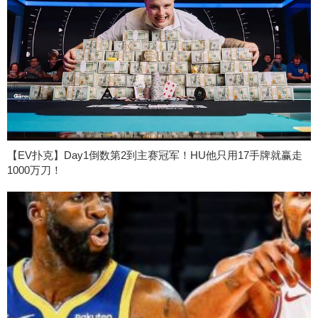
【EV扑克】Day1倒数第2到主赛冠军！HU他只用17手牌就赢走
1000万刀！