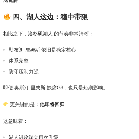
底瓦解
四、湖人这边：稳中带狠
相比之下，
洛杉矶湖人
的节奏非常清晰：
勒布朗·詹姆斯
依旧是稳定核心
体系完整
防守压制力强
即便
奥斯汀·里夫斯
缺席G3，也只是短期影响。
更关键的是：
他即将回归
这意味着：
湖人进攻端会再次升级