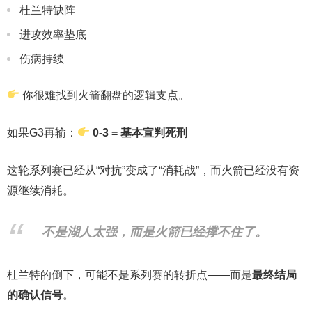
杜兰特缺阵
进攻效率垫底
伤病持续
你很难找到火箭翻盘的逻辑支点。
如果G3再输：
0-3 = 基本宣判死刑
这轮系列赛已经从“对抗”变成了“消耗战”，而火箭已经没有资
源继续消耗。
不是湖人太强，而是火箭已经撑不住了。
杜兰特的倒下，可能不是系列赛的转折点——而是
最终结局
的确认信号
。