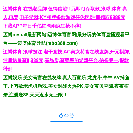
迈博体育 在线老品牌,值得信赖!1元即可存取款,滚球,体育,真
人,电竞,电子游戏,KY棋牌多款游戏任你玩!注册领取8888元,
下载APP每日千亿红包雨疯狂抢不停!
迈博myball最新网站|迈博体育官网|最好玩的体育直播观看平
台——迈博体育导航(mbo388.com)
迈博体育,滚球投注,电子竞技,AG美女荷官在线发牌,开元棋牌,
注册送最高8,888元,高品质,高赔率的游戏平台,信誉第一,提款
秒到！
迈博娱乐,美女荷官在线发牌,真人百家乐,龙虎斗,牛牛,AV捕鱼
王,上万款老虎机游戏,美女对战火热PK,美女宝贝空降,夜夜笙
箫,注册送88,天天返水无上限！
43
赞