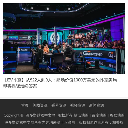
【EV扑克】从922人到9人：那场价值1000万美元的扑克牌局，
即将揭晓最终答案
首页
美图资源
番号资源
视频资源
新闻资源
Copyright ©
波多野结衣中文网
版权所有.
站点地图
|
百度地图
|
谷歌地图
波多野结衣中文网
所有内容均来源于互联网，版权归原作者所有，相关权