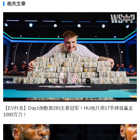
相关文章
【EV扑克】Day1倒数第2到主赛冠军！HU他只用17手牌就赢走
1000万刀！