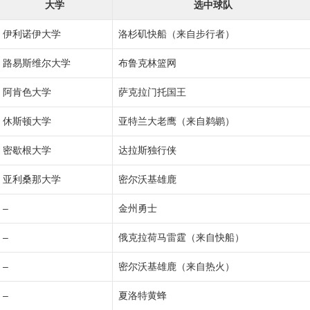
大学
选中球队
伊利诺伊大学
洛杉矶快船（来自步行者）
路易斯维尔大学
布鲁克林篮网
阿肯色大学
萨克拉门托国王
休斯顿大学
亚特兰大老鹰（来自鹈鹕）
密歇根大学
达拉斯独行侠
亚利桑那大学
密尔沃基雄鹿
–
金州勇士
–
俄克拉荷马雷霆（来自快船）
–
密尔沃基雄鹿（来自热火）
–
夏洛特黄蜂