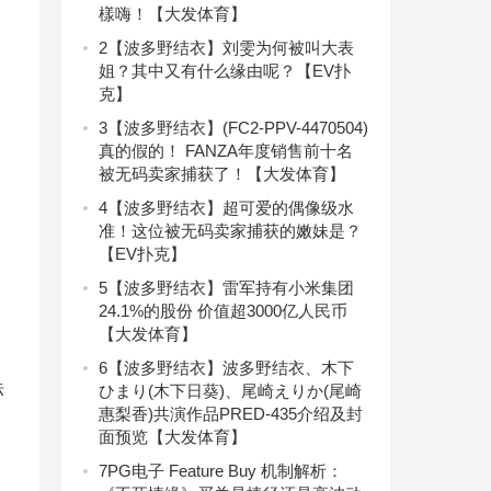
樣嗨！【大发体育】
2
【波多野结衣】刘雯为何被叫大表
姐？其中又有什么缘由呢？【EV扑
克】
3
【波多野结衣】(FC2-PPV-4470504)
真的假的！ FANZA年度销售前十名
被无码卖家捕获了！【大发体育】
4
【波多野结衣】超可爱的偶像级水
准！这位被无码卖家捕获的嫩妹是？
【EV扑克】
5
【波多野结衣】雷军持有小米集团
24.1%的股份 价值超3000亿人民币
【大发体育】
6
【波多野结衣】波多野结衣、木下
标
ひまり(木下日葵)、尾崎えりか(尾崎
惠梨香)共演作品PRED-435介绍及封
面预览【大发体育】
7
PG电子 Feature Buy 机制解析：