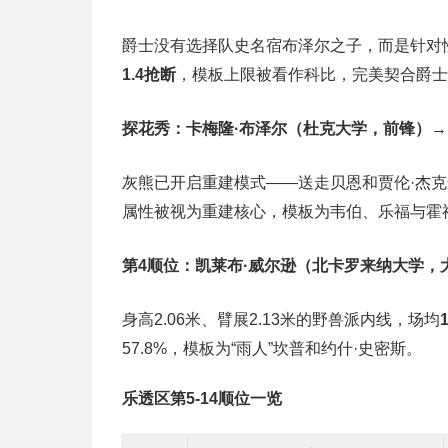
爵士没有选择队史名宿布泽尔之子，而是针对
1.4抢断
，模板上限被看作科比，完美契合爵士
探花秀：卡梅隆·布泽尔（杜克大学，前锋）→
灰熊已开启重建模式——送走贝恩和贾伦·杰
属性被视为重建核心，模板为韦伯、乐福与霍
第4顺位：凯莱布·威尔逊（北卡罗来纳大学，
身高2.06米、臂展2.13米的野兽派内线，场均
57.8%，模板为“雨人”坎普和约什·史密斯。
乐透区第5-14顺位一览