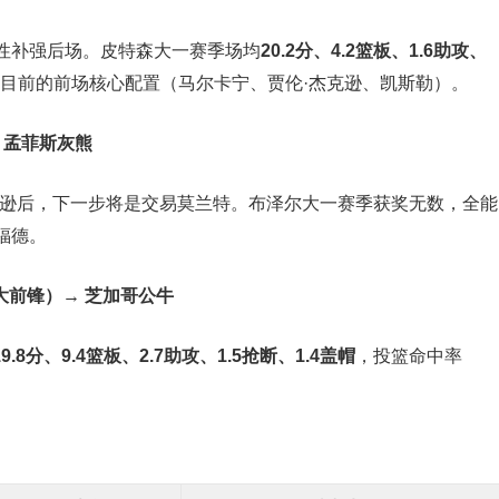
性补强后场。皮特森大一赛季场均
20.2分、4.2篮板、1.6助攻、
目前的前场核心配置（马尔卡宁、贾伦·杰克逊、凯斯勒）。
 孟菲斯灰熊
克逊后，下一步将是交易莫兰特。布泽尔大一赛季获奖无数，全能
福德。
大前锋）→ 芝加哥公牛
19.8分、9.4篮板、2.7助攻、1.5抢断、1.4盖帽
，投篮命中率