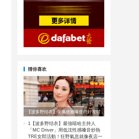
猜你喜欢
【波多野结衣】吴佩慈被曝曾向好友讨
教生女秘诀？吴佩慈老公是谁？【EV
1
【波多野结衣】最強嘻哈主持人
「MC Driver」用低沈性感嗓音炒熱
扑克】
TRE女郎活動！狂野氣息就像夜店一