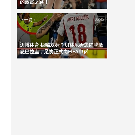
的致富之路！
下一篇
06:42
迈博体育 捂嘴双标？贝林厄姆逃红牌激
怒巴拉圭，足协正式向FIFA申诉