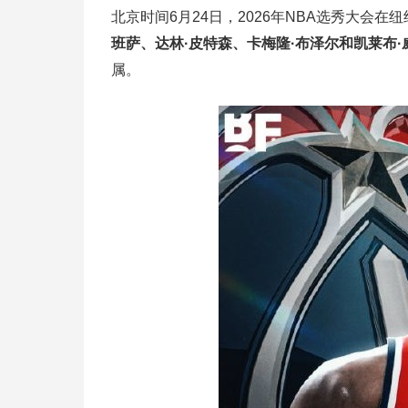
北京时间6月24日，2026年NBA选秀大会
班萨、达林·皮特森、卡梅隆·布泽尔和凯莱布·
属。