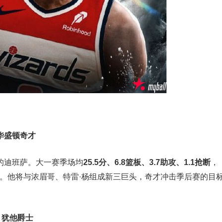
华盛顿奇才
米的迪班萨。大一赛季场均
25.5分、6.8篮板、3.7助攻、1.1抢断
，
体。他将与浓眉哥、特雷·杨组成新三巨头，奇才冲击季后赛的目
 犹他爵士