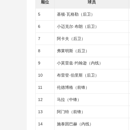
顺位
球员
5
基顿·瓦格勒（后卫）
6
小迈克尔·布朗（后卫）
7
阿卡夫（后卫）
8
弗莱明斯（后卫）
9
小莫雷兹·约翰逊（内线）
10
布雷登·伯里斯（后卫）
11
伦德博格（前锋）
12
马拉（中锋）
13
阿门特（前锋）
14
施泰因巴赫（内线）