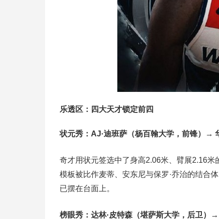
乐透区：四大天才锁定前四
状元秀：AJ·迪班萨（杨百翰大学，前锋）→ 
奇才用状元签选中了身高2.06米、臂展2.16
模板被比作麦蒂、安东尼与保罗·乔治的结合
已摆在台面上。
榜眼秀：达林·皮特森（堪萨斯大学，后卫）→