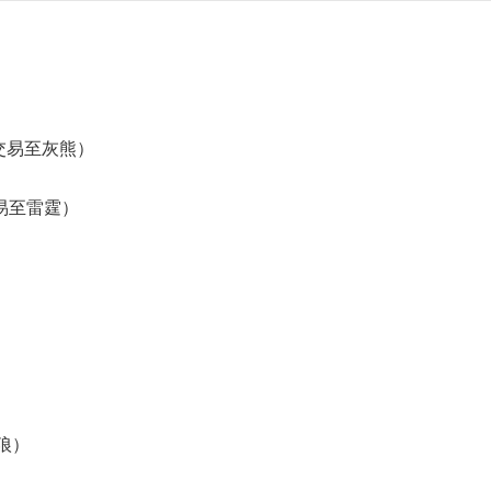
交易至灰熊）
易至雷霆）
狼）