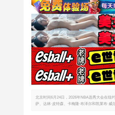
北京时间6月24日，2026年NBA选秀大会在
萨、达林·皮特森、卡梅隆·布泽尔和凯莱布·