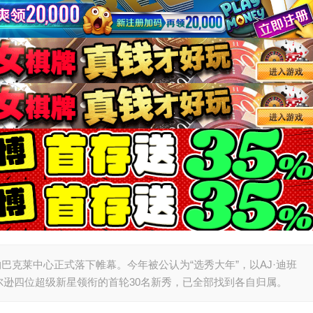
纽约巴克莱中心正式落下帷幕。今年被公认为“选秀大年”，以AJ·迪班
威尔逊四位超级新星领衔的首轮30名新秀，已全部找到各自归属。