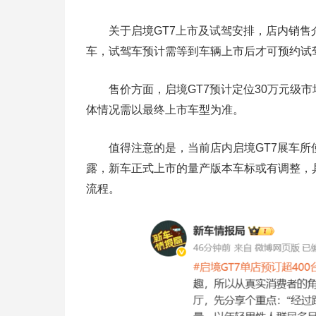
关于启境GT7上市及试驾安排，店内销售介
车，试驾车预计需等到车辆上市后才可预约试
售价方面，启境GT7预计定位30万元级市
体情况需以最终上市车型为准。
值得注意的是，当前店内启境GT7展车所使用的
露，新车正式上市的量产版本车标或有调整，
流程。