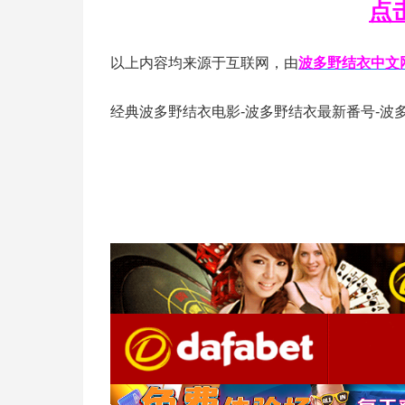
点
以上内容均来源于互联网，由
波多野结衣中文
经典波多野结衣电影-波多野结衣最新番号-波