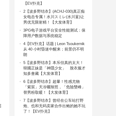
育】
【EV扑克】
2
【波多野结衣】(ACHJ-030)真正痴
女电击专属！水川スミレ(水川蓳)让
男优无限射精！【大发体育】
3
PG电子游戏平台安全性能测试：保
障用户数据与系统稳定
4
【EV扑克】话题 | Leon Tsoukernik
从 40 小时昏迷中醒来；前景仍不明
朗
5
【波多野结衣】本斥但真的太大！
韓國正妹是「神隱少女」 脫衣服才
知多會藏【大发体育】
6
【波多野结衣】超暈！性感尤物
「紫宸」天冷曬辣照，「危險雙峰」
替男粉取暖！【大发体育】
7
【波多野结衣】曾经在公车站打野
启
炮、也和无码卖家合作出鲍的她不玩
了！【EV扑克】