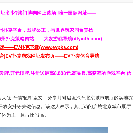
网址多少?澳门博狗网上赌场_唯一国际网址——
全球最大德州扑克平台，发牌公正，与世界玩家同台竞技
德州扑克策略网站——大发游戏导航(dfyxdh.com)
—EV扑克下载(www.evpks.com)
克体育|EV扑克游戏网址发布页——EV扑克体育导航
牌,开元棋牌,注册送最高8,888元,高品质,高赔率的游戏平台,信
人“新车情报局”发文，分享其对启境汽车北京城市展厅的实地探
饰开放安排等关键信息。该达人表示，其走访的启境北京城市展厅
群体为主，且占比很高。