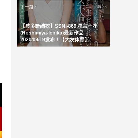
下一篇
05:23
【波多野结衣】SSNI-869,星宫一花
(Hoshimiya-Ichika)最新作品
2020/09/19发布！【大发体育】