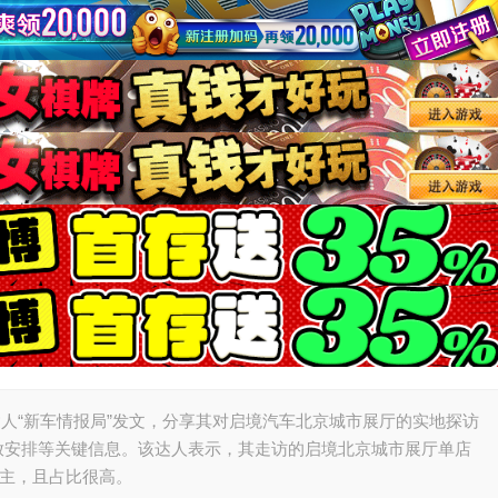
人“新车情报局”发文，分享其对启境汽车北京城市展厅的实地探访
放安排等关键信息。该达人表示，其走访的启境北京城市展厅单店
为主，且占比很高。