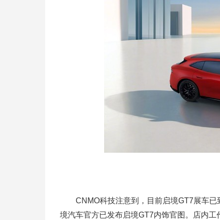
CNMO科技注意到，目前启境GT7展车已
境汽车官方已发布启境GT7内饰官图。店内