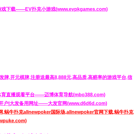
载——EV扑克小游戏(www.evpkgames.com)
牌,开元棋牌,注册送最高8,888元,高品质,高赔率的游戏平台,信
育直播观看平台——迈博体育导航(mbo388.com)
开户|大发备用网址——大发官网(www.d6d6d.com)
网,蜗牛扑克allnewpoker国际场,allnewpoker官网下载,蜗牛扑克
uke.com)