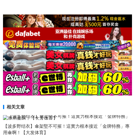
相关文章
【波多野结衣】傘架堅不可摧！這實力根本接近「金牌特務」專
用傘啊！【大发体育】