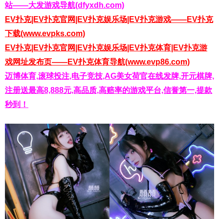
站——大发游戏导航(dfyxdh.com)
EV扑克|EV扑克官网|EV扑克娱乐场|EV扑克游戏——EV扑克
下载(www.evpks.com)
EV扑克|EV扑克官网|EV扑克娱乐场|EV扑克体育|EV扑克游
戏网址发布页——EV扑克体育导航(www.evp86.com)
迈博体育,滚球投注,电子竞技,AG美女荷官在线发牌,开元棋牌,
注册送最高8,888元,高品质,高赔率的游戏平台,信誉第一,提款
秒到！