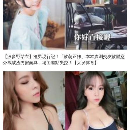
【波多野结衣】渣男現行記！「軟萌正妹」本本實測交友軟體意
外戳破渣男假面具，場面差點失控！【大发体育】