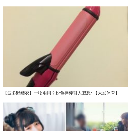
【波多野结衣】一物兩用？粉色棒棒引人遐想~【大发体育】