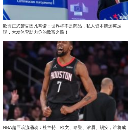
欧盟正式警告因凡蒂诺：世界杯不是商品，私人资本请远离足
球，大发体育助力你的致富之路！
NBA超巨暗流涌动：杜兰特、欧文、哈登、浓眉、锡安，谁将成