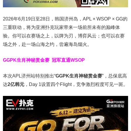
2026年6月19日至28日，韩国济州岛，APL × WSOP × GG的
三重联动，将为亚洲扑克玩家带来一场前所未有的巅峰体
验。
你可以在赛场之上，以牌为刃，博弈风云；也可以在赛
场之外，赴一场山海之约，尝遍海岛烟火。
GGPK生肖神秘赏金赛
冠军直通WSOP
本次APL济州站特别推出“
GGPK
生肖神秘赏金赛
”，总保底高
达
2
亿韩元
，Day 1设置四个Flight，竞争激烈程度可见一斑。