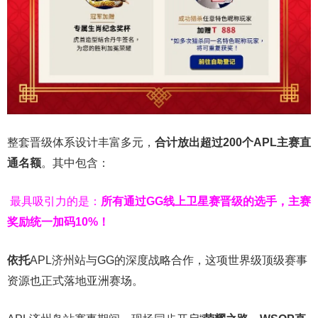
整套晋级体系设计丰富多元，
合计放出
超过200个
APL主赛直
通名额
。其中包含：
最具吸引力的是：
所有通过
GG
线上卫星赛晋级的选手，主赛
奖励统一加码
10%
！
依托
APL济州站与GG的深度战略合作，这项世界级顶级赛事
资源也正式落地亚洲赛场。