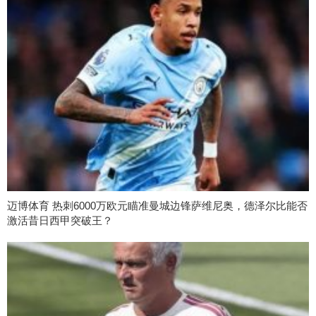
迈博体育 热刺6000万欧元瞄准曼城边锋萨维尼奥，德泽尔比能否
激活昔日西甲突破王？