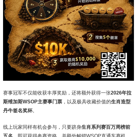
赛事冠军不仅能收获丰厚奖励，还将额外获得一张
2026
年拉
斯维加斯
WSOP
主赛事门票
，以及极具收藏价值的
生肖造型
丹牛签名奖杯
。
线上玩家同样有机会参与，只要跻身
生肖系列赛百万周榜前
五名
，即可获得参赛资格，并额外解锁WSOP直通车赛机