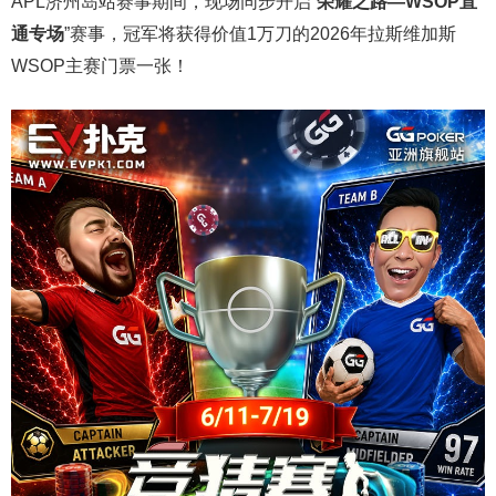
APL济州岛站赛事期间，现场同步开启“
荣耀之路
—WSOP
直
通专场
”赛事，冠军将获得价值1万刀的2026年拉斯维加斯
WSOP主赛门票一张！