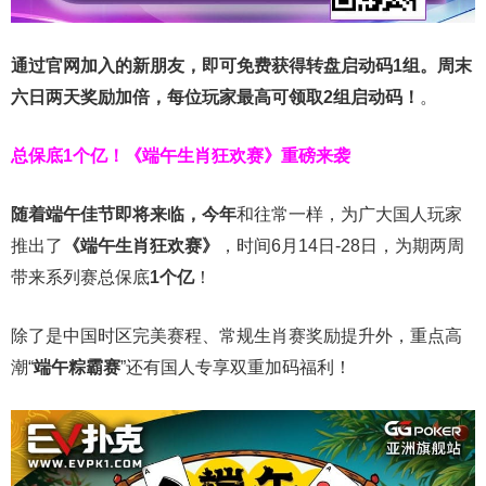
通过官网加入的新朋友，即可免费获得转盘启动码1组。周末
六日两天奖励加倍，每位玩家最高可领取2组启动码！
。
总保底1个亿！
《端午生肖狂欢赛》重磅来袭
随着端午佳节即将来临，今年
和往常一样，为广大国人玩家
推出了
《端午生肖狂欢赛》
，时间6月14日-28日，为期两周
带来系列赛总保底
1
个亿
！
除了是中国时区完美赛程、常规生肖赛奖励提升外，重点高
潮“
端午粽霸赛
”还有国人专享双重加码福利！