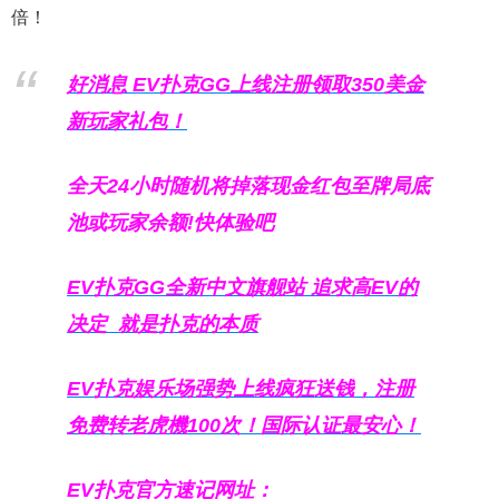
倍！
好消息 EV扑克GG上线注册领取350美金
新玩家礼包！
全天24小时随机将掉落现金红包至牌局底
池或玩家余额!快体验吧
EV扑克GG
全新中文旗舰站
追求高EV
的
决定
就是扑克的本质
EV扑克娱乐场强势上线疯狂送钱，注册
免费转老虎機100次！国际认证最安心！
EV扑克官方速记网址：