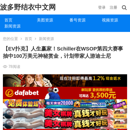
波多野结衣中文网
登录
注册
首页
美图资源
番号资源
视频资源
新闻资源
您的位置
首页
新闻资源
【EV扑克】人生赢家！Schiller在WSOP第四大赛事
抽中100万美元神秘赏金，计划带家人游迪士尼
78
阅读