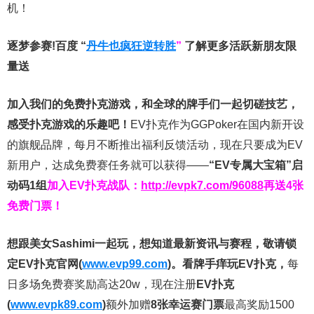
机！
逐梦参赛!百度 “
丹牛也疯狂逆转胜
”
了解更多
活跃新朋友限
量送
加入我们的免费扑克游戏，和全球的牌手们一起切磋技艺，
感受扑克游戏的乐趣吧！
EV扑克作为GGPoker在国内新开设
的旗舰品牌，每月不断推出福利反馈活动，现在只要成为EV
新用户，达成免费赛任务就可以获得——
“EV专属大宝箱”启
动码1组
加入EV扑克战队：
http://evpk7.com/96088
再送4张
免费门票！
想跟美女Sashimi一起玩，
想知道最新资讯与赛程，
敬请锁
定EV扑克官网(
www.evp99.com
)。
看牌手痒玩EV扑克，
每
日多场免费赛奖励高达20w，现在注册
EV扑克
(
www.evpk89.com
)
额外加赠
8张幸运赛门票
最高奖励1500